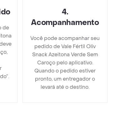
ido
4
.
Acompanhamento
o de
itona
Você pode acompanhar seu
 deve
pedido de Vale Fértil Oliv
ço,
Snack Azeitona Verde Sem
Caroço pelo aplicativo.
r
Quando o pedido estiver
do”.
pronto, um entregador o
levará até o destino.