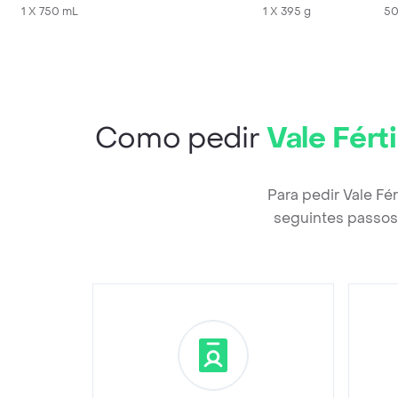
1 X 750 mL
1 X 395 g
50
Como pedir
Vale Fért
Para pedir Vale Fé
seguintes passos 