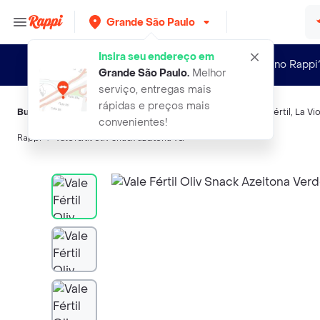
Grande São Paulo
Insira seu endereço em
Novo no Rappi
Grande São Paulo
.
Melhor
serviço, entregas mais
rápidas e preços mais
Buscas relacionadas:
Vegetais enlatados
,
Vale
,
Snack
,
Vale Fértil
,
La Vi
convenientes!
Rappi
vale fertil oliv snack azeitona ver