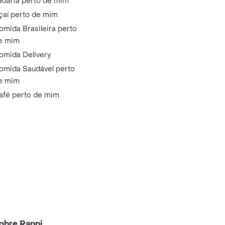
adaria perto de mim
çaí perto de mim
omida Brasileira perto
e mim
omida Delivery
omida Saudável perto
e mim
afé perto de mim
obre Rappi