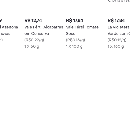
9
R$ 12,74
R$ 17,84
R$ 17,84
il Azeitona
Vale Fértil Alcaparras
Vale Fértil Tomate
La Violetera Az
hovas
em Conserva
Seco
Verde sem Car
g
)
(
R$0.22/g
)
(
R$0.18/g
)
Conserva
(
R$0.12/g
)
1 X 60 g
1 X 100 g
1 X 160 g