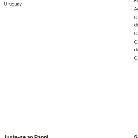
P
Uruguay
A
C
d
C
C
d
C
Junte-se ao Rappi
S