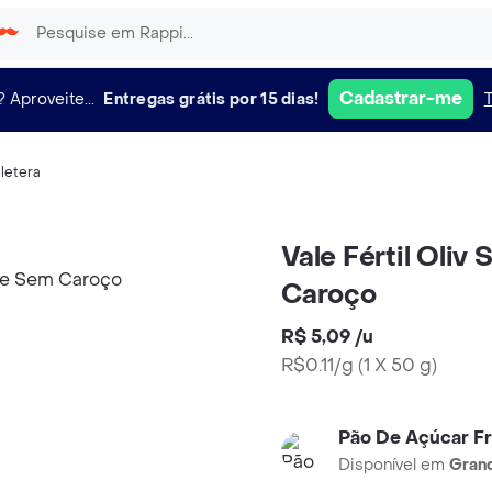
Cadastrar-me
?
Aproveite...
Entregas grátis por 15 dias!
oletera
Vale Fértil Oli
Caroço
R$ 5,09
/
u
R$0.11/g
(
1 X 50 g
)
Pão De Açúcar F
Disponível em
Grand