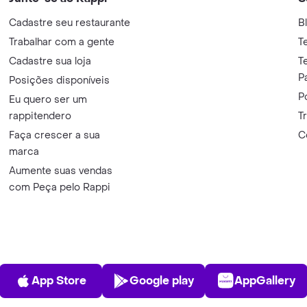
Cadastre seu restaurante
B
Trabalhar com a gente
T
Cadastre sua loja
T
P
Posições disponíveis
P
Eu quero ser um
rappitendero
T
Faça crescer a sua
C
marca
Aumente suas vendas
com Peça pelo Rappi
App Store
Play Store
AppGalle
App Store
Google play
AppGallery