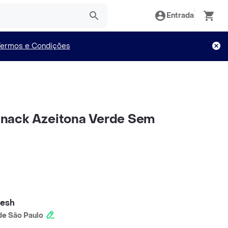
Entrada
Termos e Condições
v Snack Azeitona Verde Sem
resh
e São Paulo