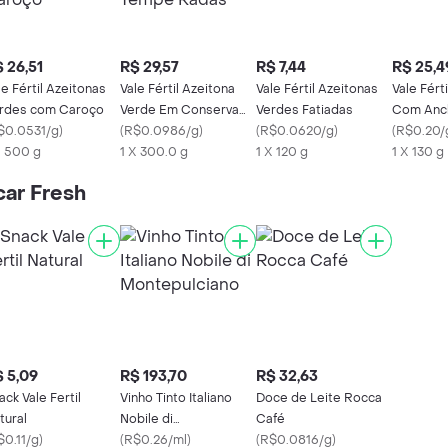
 26,51
R$ 29,57
R$ 7,44
R$ 25,4
le Fértil Azeitonas
Vale Fértil Azeitona
Vale Fértil Azeitonas
Vale Fért
rdes com Caroço
Verde Em Conserva
Verdes Fatiadas
Com Anc
$0.0531/g
)
Tempê Radas
(
R$0.0986/g
)
(
R$0.0620/g
)
(
R$0.20/
X 500 g
1 X 300.0 g
1 X 120 g
1 X 130 g
ar Fresh
 5,09
R$ 193,70
R$ 32,63
ack Vale Fertil
Vinho Tinto Italiano
Doce de Leite Rocca
tural
Nobile di
Café
$0.11/g
)
Montepulciano
(
R$0.26/ml
)
(
R$0.0816/g
)