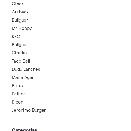
Ofner
Outback
Bullguer
Mr Hoppy
KFC
Bullguer
Giraffas
Taco Bell
Dudu Lanches
Maria Açaí
Bob's
Patties
Kibon
Jerónimo Burger
Categorias