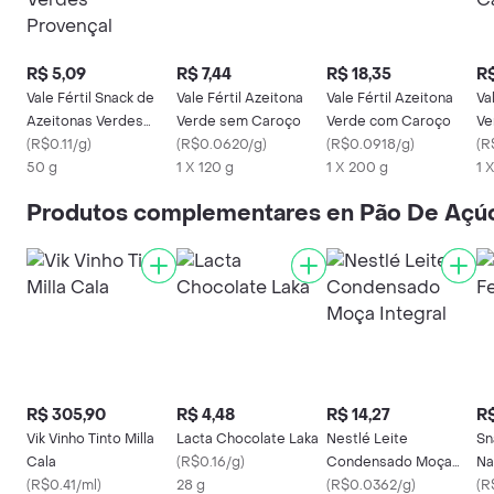
R$ 5,09
R$ 7,44
R$ 18,35
R$
Vale Fértil Snack de
Vale Fértil Azeitona
Vale Fértil Azeitona
Va
Azeitonas Verdes
Verde sem Caroço
Verde com Caroço
Ve
Provençal
(
R$0.11/g
)
(
R$0.0620/g
)
(
R$0.0918/g
)
(
R
50 g
1 X 120 g
1 X 200 g
1 
Produtos complementares en Pão De Açúc
R$ 305,90
R$ 4,48
R$ 14,27
R$
Vik Vinho Tinto Milla
Lacta Chocolate Laka
Nestlé Leite
Sn
Cala
(
R$0.16/g
)
Condensado Moça
Na
(
R$0.41/ml
)
28 g
Integral
(
R$0.0362/g
)
(
R