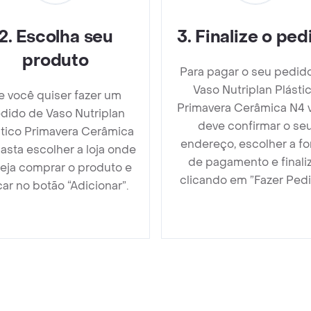
2
.
Escolha seu
3
.
Finalize o ped
produto
Para pagar o seu pedid
Vaso Nutriplan Plásti
e você quiser fazer um
Primavera Cerâmica N4 
dido de Vaso Nutriplan
deve confirmar o se
stico Primavera Cerâmica
endereço, escolher a f
asta escolher a loja onde
de pagamento e finali
eja comprar o produto e
clicando em ”Fazer Pedi
car no botão “Adicionar”.