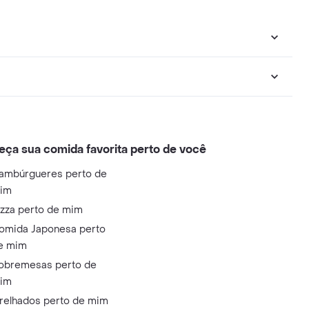
eça sua comida favorita perto de você
ambúrgueres perto de
im
izza perto de mim
omida Japonesa perto
e mim
obremesas perto de
im
relhados perto de mim