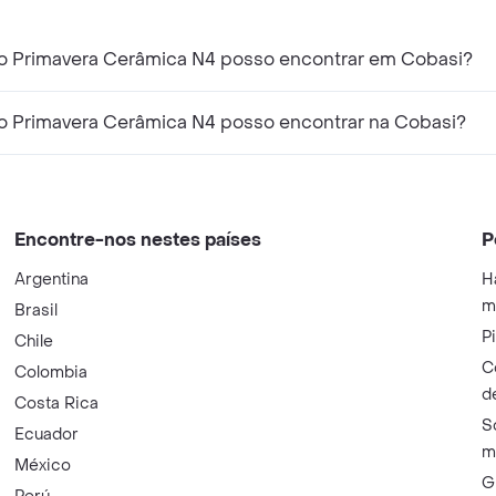
co Primavera Cerâmica N4 posso encontrar em Cobasi?
co Primavera Cerâmica N4 posso encontrar na Cobasi?
Encontre-nos nestes países
P
Argentina
H
m
Brasil
P
Chile
C
Colombia
d
Costa Rica
S
Ecuador
m
México
G