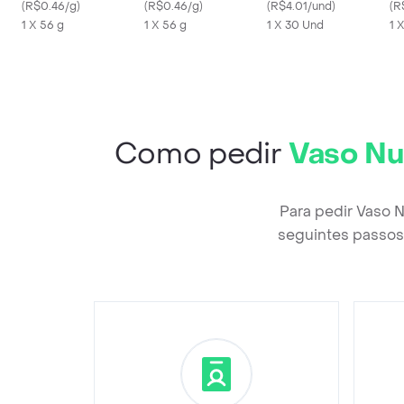
(
R$0.46/g
)
Galinha
(
R$0.46/g
)
Cachorros
(
R$4.01/und
)
(
R
1 X 56 g
1 X 56 g
1 X 30 Und
1 
Como pedir
Vaso Nu
Para pedir Vaso 
seguintes passos 