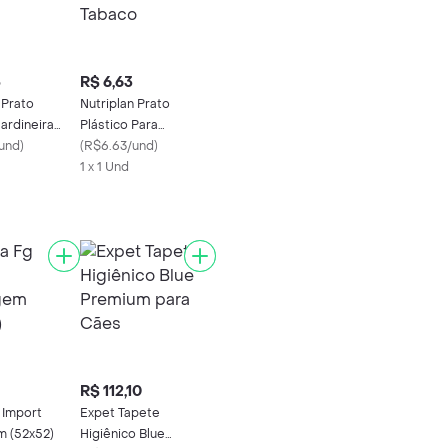
5
R$ 6,63
 Prato
Nutriplan Prato
Jardineira
Plástico Para
/und
)
Jardineira Tabaco
(
R$6.63/und
)
1 x 1 Und
R$ 112,10
 Import
Expet Tapete
 (52x52)
Higiênico Blue