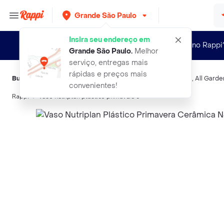
Grande São Paulo
Insira seu endereço em
Novo no Rappi
Grande São Paulo
.
Melhor
serviço, entregas mais
rápidas e preços mais
Buscas relacionadas:
Decoração e Vasos
,
Vaso
,
Ideal
,
Secão
,
All Garde
convenientes!
Rappi
vaso nutriplan plastico primavera c