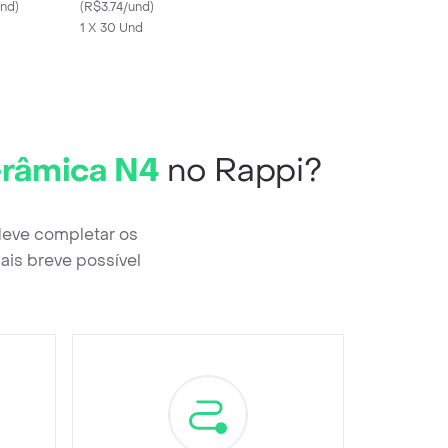
und
)
Premium para Cães
(
R$3.74/und
)
1 X 30 Und
erâmica N4
no Rappi?
deve completar os
ais breve possível