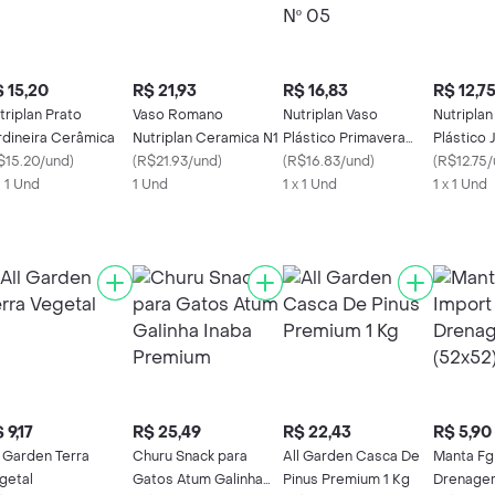
 15,20
R$ 21,93
R$ 16,83
R$ 12,7
triplan Prato
Vaso Romano
Nutriplan Vaso
Nutriplan
rdineira Cerâmica
Nutriplan Ceramica N1
Plástico Primavera
Plástico 
$15.20/und
)
(
R$21.93/und
)
Preto Nº 05
(
R$16.83/und
)
Preta
(
R$12.75
X 1 Und
1 Und
1 x 1 Und
1 x 1 Und
 9,17
R$ 25,49
R$ 22,43
R$ 5,90
l Garden Terra
Churu Snack para
All Garden Casca De
Manta Fg
getal
Gatos Atum Galinha
Pinus Premium 1 Kg
Drenagem