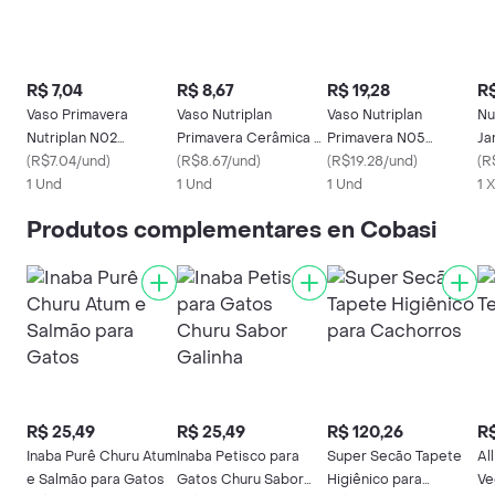
R$ 7,04
R$ 8,67
R$ 19,28
R$
Vaso Primavera
Vaso Nutriplan
Vaso Nutriplan
Nu
Nutriplan N02
Primavera Cerâmica N
Primavera N05
Ja
Cerâmica
(
R$7.04/und
)
3
(
R$8.67/und
)
Cerâmica
(
R$19.28/und
)
(
R
1 Und
1 Und
1 Und
1 
Produtos complementares en Cobasi
R$ 25,49
R$ 25,49
R$ 120,26
R$
Inaba Purê Churu Atum
Inaba Petisco para
Super Secão Tapete
Al
e Salmão para Gatos
Gatos Churu Sabor
Higiênico para
Ve