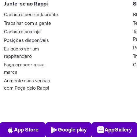
Junte-se ao Rappi
S
Cadastre seu restaurante
B
Trabalhar com a gente
T
Cadastre sua loja
T
P
Posições disponíveis
P
Eu quero ser um
rappitendero
T
Faça crescer a sua
C
marca
Aumente suas vendas
com Peça pelo Rappi
App Store
Play Store
AppGalle
App Store
Google play
AppGallery