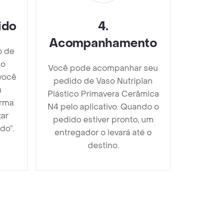
ido
4
.
Acompanhamento
o de
co
Você pode acompanhar seu
você
pedido de Vaso Nutriplan
u
Plástico Primavera Cerâmica
orma
N4 pelo aplicativo. Quando o
zar
pedido estiver pronto, um
do”.
entregador o levará até o
destino.