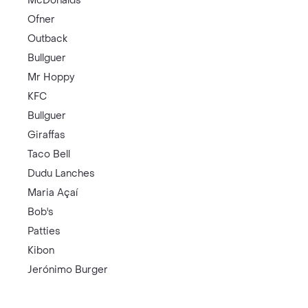
McDonalds
Ofner
Outback
Bullguer
Mr Hoppy
KFC
Bullguer
Giraffas
Taco Bell
Dudu Lanches
Maria Açaí
Bob's
Patties
Kibon
Jerónimo Burger