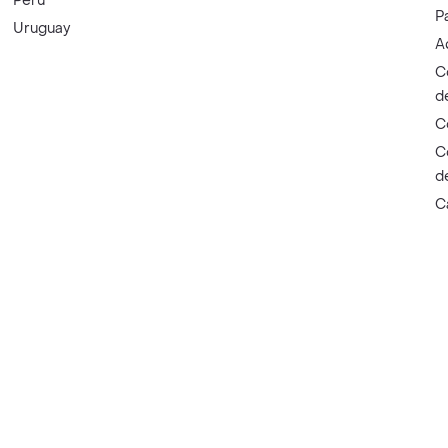
Perú
P
Uruguay
A
C
d
C
C
d
C