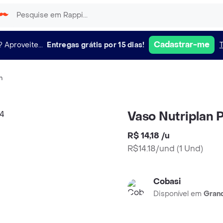
Cadastrar-me
?
Aproveite...
Entregas grátis por 15 dias!
n
Vaso Nutriplan 
R$ 14,18
/
u
R$14.18/und
(
1 Und
)
Cobasi
Disponível em
Grand