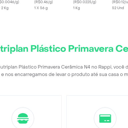
$0.0046/g
)
Inaba Premium
(
R$0.46/g
)
(
R$0.0225/g
)
(
R$0.12/
X 2 Kg
1 X 56 g
1 Kg
52 Und
triplan Plástico Primavera C
Nutriplan Plástico Primavera Cerâmica N4 no Rappi, você 
e nos encarregamos de levar o produto até sua casa o m