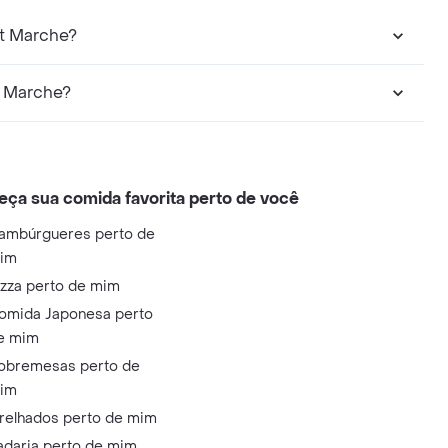
St Marche?
t Marche?
eça sua comida favorita perto de você
ambúrgueres perto de
im
izza perto de mim
omida Japonesa perto
e mim
obremesas perto de
im
relhados perto de mim
adaria perto de mim