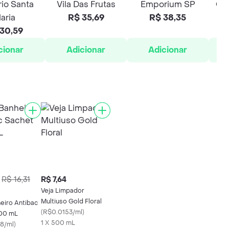
io Santa
Vila Das Frutas
Emporium SP
Cas
aria
R$ 35,69
R$ 38,35
30,59
cionar
Adicionar
Adicionar
R$ 16,31
R$ 7,64
Veja Limpador
Multiuso Gold Floral
eiro Antibac
(
R$0.0153/ml
)
00 mL
1 X 500 mL
8/ml
)