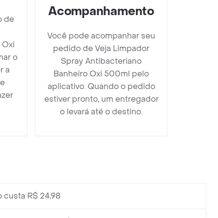
Acompanhamento
o de
y
Você pode acompanhar seu
 Oxi
pedido de Veja Limpador
mar o
Spray Antibacteriano
r a
Banheiro Oxi 500ml pelo
 e
aplicativo. Quando o pedido
azer
estiver pronto, um entregador
o levará até o destino.
custa R$ 24,98