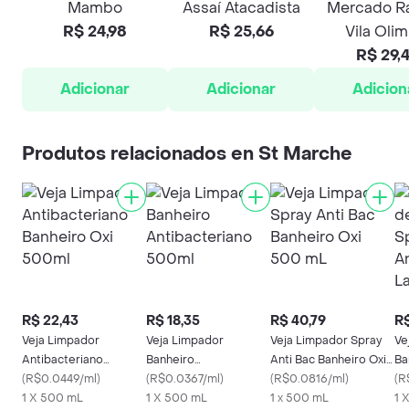
Mambo
Assaí Atacadista
Mercado Ra
R$ 24,98
R$ 25,66
Vila Olim
R$ 29,
Adicionar
Adicionar
Adicion
Produtos relacionados en St Marche
R$ 22,43
R$ 18,35
R$ 40,79
R$
Veja Limpador
Veja Limpador
Veja Limpador Spray
Ve
Antibacteriano
Banheiro
Anti Bac Banheiro Oxi
Ba
Banheiro Oxi 500ml
(
R$0.0449/ml
)
Antibacteriano 500ml
(
R$0.0367/ml
)
500 mL
(
R$0.0816/ml
)
An
(
R
1 X 500 mL
1 X 500 mL
1 x 500 mL
La
1 