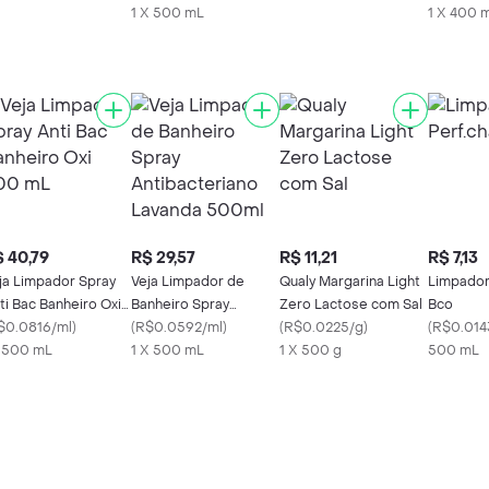
Econômico 400ml
1 X 500 mL
1 X 400 
 40,79
R$ 29,57
R$ 11,21
R$ 7,13
ja Limpador Spray
Veja Limpador de
Qualy Margarina Light
Limpador
ti Bac Banheiro Oxi
Banheiro Spray
Zero Lactose com Sal
Bco
0 mL
$0.0816/ml
)
Antibacteriano
(
R$0.0592/ml
)
(
R$0.0225/g
)
(
R$0.014
x 500 mL
Lavanda 500ml
1 X 500 mL
1 X 500 g
500 mL