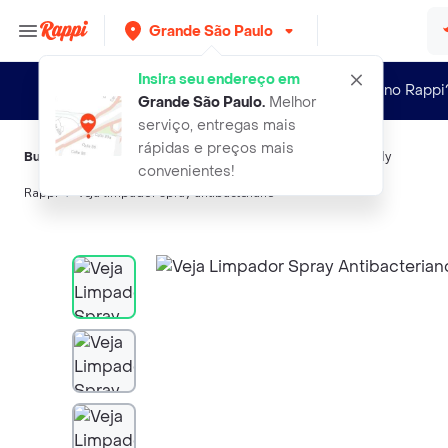
Grande São Paulo
Insira seu endereço em
Novo no Rappi
Grande São Paulo
.
Melhor
serviço, entregas mais
rápidas e preços mais
Buscas relacionadas:
Limpadores multiuso
,
Veja
,
Maille
,
Qualy
convenientes!
Rappi
veja limpador spray antibacteriano