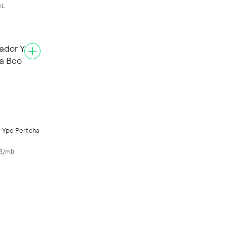
mL
 Ype Perf.cha
3/ml
)