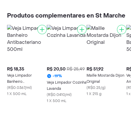
Produtos complementares en St Marche
R$ 18,35
R$ 20,50
R$ 25,49
R$ 51,92
R$
Veja Limpador
Maille Mostarda Dijon
Ve
-
19
%
Banheiro
Original
An
Veja Limpador Cozinha
Antibacteriano 500ml
(
R$0.0367/ml
)
(
R$0.25/g
)
50
(
R
Lavanda
1 X 500 mL
1 X 215 g
1 
(
R$0.0410/ml
)
1 X 500 mL