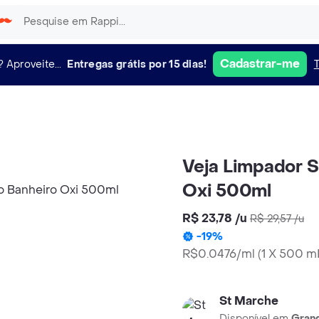
Cadastrar-me
?
Aproveite...
Entregas grátis por 15 dias!
Veja Limpador S
Oxi 500ml
R$ 23,78
/
u
R$ 29,57
/
u
-
19
%
R$0.0476/ml
(
1 X 500 m
St Marche
Disponível em
Grand