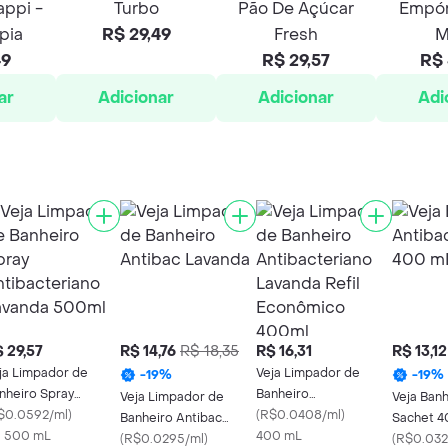
ppi -
Turbo
Pão De Açúcar
Empór
pia
R$ 29,49
Fresh
M
49
R$ 29,57
R$ 
ar
Adicionar
Adicionar
Adi
 29,57
R$ 14,76
R$ 18,35
R$ 16,31
R$ 13,12
ja Limpador de
Veja Limpador de
-
19
%
-
19
%
nheiro Spray
Banheiro
Veja Limpador de
Veja Banh
tibacteriano
$0.0592/ml
)
Antibacteriano
(
R$0.0408/ml
)
Banheiro Antibac
Sachet 4
vanda 500ml
X 500 mL
Lavanda Refil
400 mL
Lavanda
(
R$0.0295/ml
)
(
R$0.032