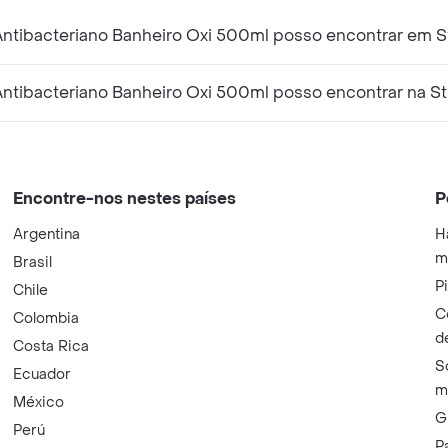
ntibacteriano Banheiro Oxi 500ml posso encontrar em 
Antibacteriano Banheiro Oxi 500ml posso encontrar na S
Encontre-nos nestes países
P
Argentina
H
m
Brasil
P
Chile
C
Colombia
d
Costa Rica
S
Ecuador
m
México
G
Perú
P