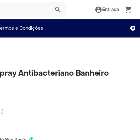
Entrada
Termos e Condições
pray Antibacteriano Banheiro
L
)
e São Paulo