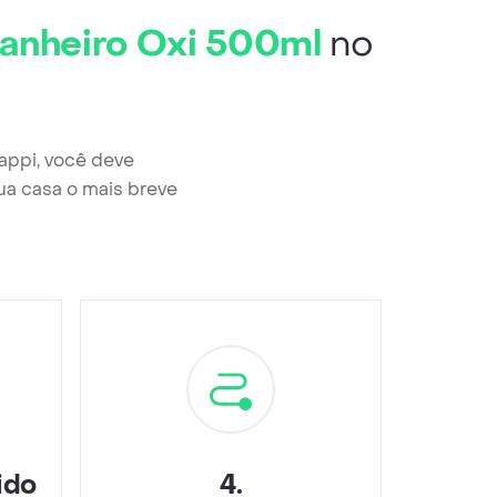
Banheiro Oxi 500ml
no
appi, você deve
ua casa o mais breve
ido
4
.