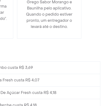
u
Grego Sabor Morango e
orma
Baunilha pelo aplicativo.
zar
Quando o pedido estiver
do”.
pronto, um entregador o
levará até o destino.
bo custa R$ 3,69
a Fresh custa R$ 4,07
De Açúcar Fresh custa R$ 4,18
arche custa R$ 4,18