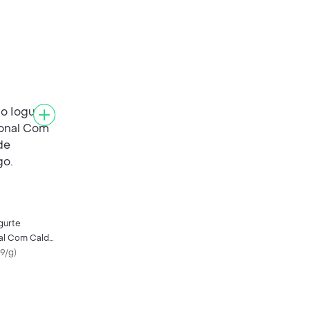
gurte
nal Com Calda
go.
9/g
)