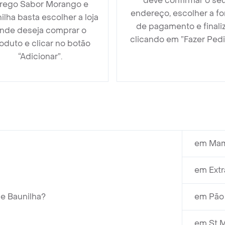
deve confirmar o se
rego Sabor Morango e
endereço, escolher a f
ilha basta escolher a loja
de pagamento e finali
nde deseja comprar o
clicando em ”Fazer Pedi
oduto e clicar no botão
“Adicionar”.
em Mam
em Extr
e Baunilha?
em Pão 
em St M