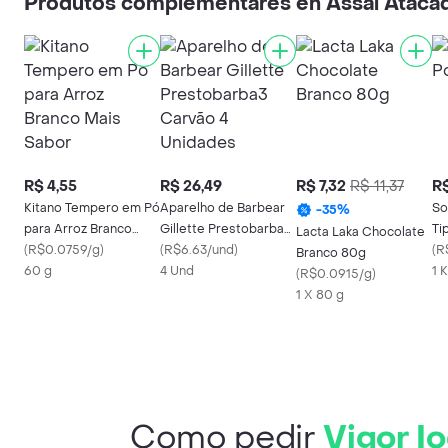
Produtos complementares en Assaí Atacad
R$ 4,55
R$ 26,49
R$ 7,32
R$ 11,37
R$
Kitano Tempero em Pó
Aparelho de Barbear
So
-
35
%
para Arroz Branco
Gillette Prestobarba3
Ti
Lacta Laka Chocolate
Mais Sabor
(
R$0.0759/g
)
Carvão 4 Unidades
(
R$6.63/und
)
(
R
Branco 80g
60 g
4 Und
1 
(
R$0.0915/g
)
1 X 80 g
Como pedir
Vigor I