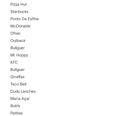
Pizza Hut
Starbucks
Ponto Da Esfiha
McDonalds
Ofner
Outback
Bullguer
Mr Hoppy
KFC
Bullguer
Giraffas
Taco Bell
Dudu Lanches
Maria Açaí
Bob's
Patties