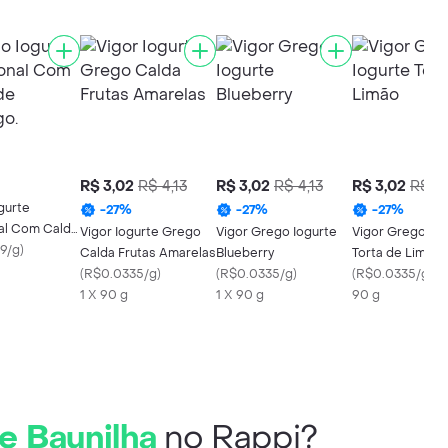
R$ 3,02
R$ 4,13
R$ 3,02
R$ 4,13
R$ 3,02
R$ 4,
gurte
-
27
%
-
27
%
-
27
%
nal Com Calda
Vigor Iogurte Grego
Vigor Grego Iogurte
Vigor Grego Iog
go.
9/g
)
Calda Frutas Amarelas
Blueberry
Torta de Limão
(
R$0.0335/g
)
(
R$0.0335/g
)
(
R$0.0335/g
)
1 X 90 g
1 X 90 g
90 g
e Baunilha
no Rappi?