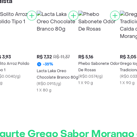
ista
 3,93
R$ 7,32
R$ 11,37
R$ 5,16
R$ 3,05
lito Arroz Polido
Phebo Sabonete Odor
Grego Io
-
35
%
po 1
De Rosas
Tradicio
Lacta Laka Oreo
$0.0040/g
)
(
R$0.0574/g
)
de Moran
(
R$0.033
Chocolate Branco 80g
Kg
1 X 90 g
1 X 90 g
(
R$0.0915/g
)
1 X 80 g
ogurte Grego Sabor Morango 