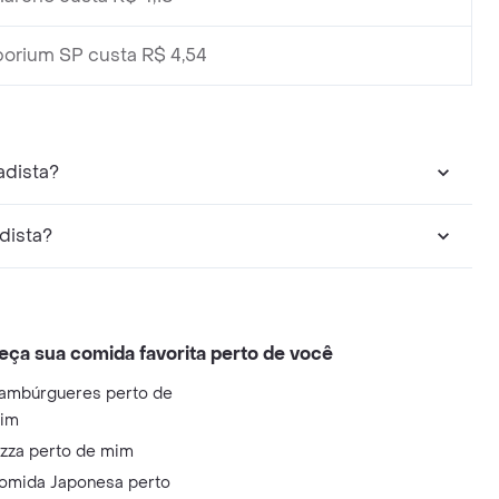
orium SP custa R$ 4,54
adista?
dista?
eça sua comida favorita perto de você
ambúrgueres perto de
im
izza perto de mim
omida Japonesa perto