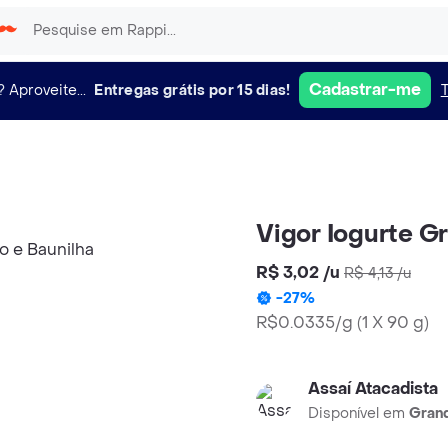
Cadastrar-me
?
Aproveite...
Entregas grátis por 15 dias!
Vigor Iogurte G
R$ 3,02
/
u
R$ 4,13
/
u
-
27
%
R$0.0335/g
(
1 X 90 g
)
Assaí Atacadista
Disponível em
Grand