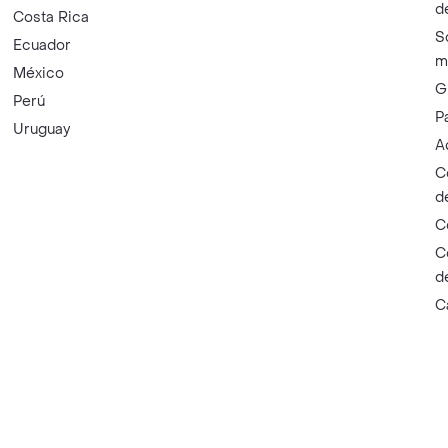
d
Costa Rica
S
Ecuador
m
México
G
Perú
P
Uruguay
A
C
d
C
C
d
C