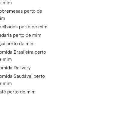
e mim
obremesas perto de
im
relhados perto de mim
adaria perto de mim
çaí perto de mim
omida Brasileira perto
e mim
omida Delivery
omida Saudável perto
e mim
afé perto de mim