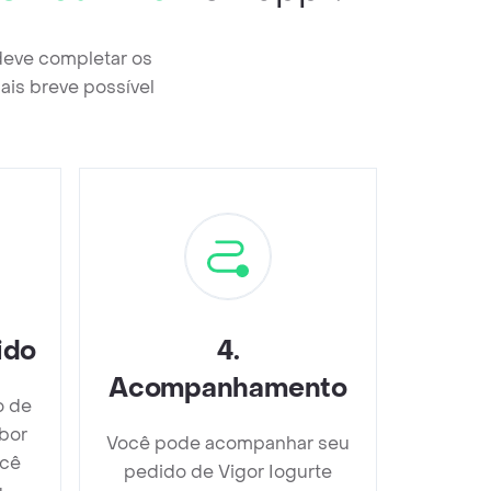
deve completar os
ais breve possível
ido
4
.
Acompanhamento
o de
bor
Você pode acompanhar seu
ocê
pedido de Vigor Iogurte