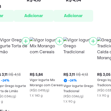
R$ 4,18
R$ 4,54
8
ar
Adicionar
Adicionar
 3,11
R$ 4,13
R$ 5,84
R$ 3,11
R$ 4,13
R$ 3,05
Vigor Iogurte Mix
Grego Io
-
24
%
-
24
%
Morango com Cereais
Tradicio
gor Grego Iogurte
Vigor Iogurte Grego
(
R$0.0418/g
)
de Moran
(
R$0.033
rta de Limão
Tradicional
1 X 140 g
1 X 90 g
$0.0346/g
)
(
R$0.0346/g
)
 g
1 X 90 g