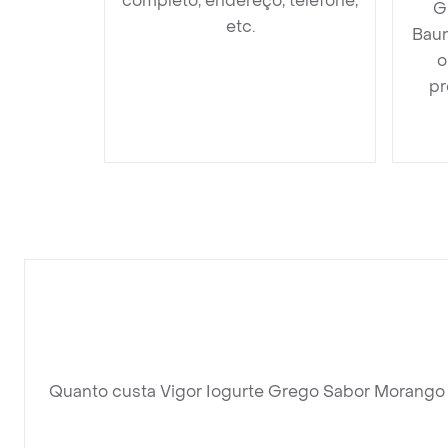
completo, endereço, telefone,
G
etc.
Baun
o
pr
Quanto custa Vigor Iogurte Grego Sabor Morango 