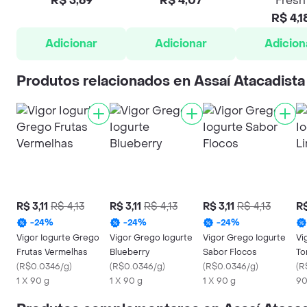
R$ 3,69
R$ 4,07
Fresh
R$ 4,1
Adicionar
Adicionar
Adicion
Produtos relacionados en Assaí Atacadista
R$ 3,11
R$ 4,13
R$ 3,11
R$ 4,13
R$ 3,11
R$ 4,13
R$
-
24
%
-
24
%
-
24
%
Vigor Iogurte Grego
Vigor Grego Iogurte
Vigor Grego Iogurte
Vi
Frutas Vermelhas
Blueberry
Sabor Flocos
To
(
R$0.0346/g
)
(
R$0.0346/g
)
(
R$0.0346/g
)
(
R
1 X 90 g
1 X 90 g
1 X 90 g
90