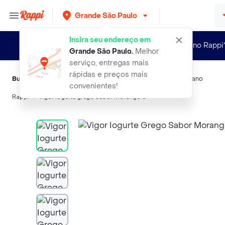
Grande São Paulo
Insira seu endereço em
Novo no Rappi
Grande São Paulo
.
Melhor
serviço, entregas mais
rápidas e preços mais
Buscas relacionadas:
Iogurte
,
Vigor
,
Vigor Grego
,
Grego
,
Kitano
convenientes!
Rappi
vigor iogurte grego sabor morango e