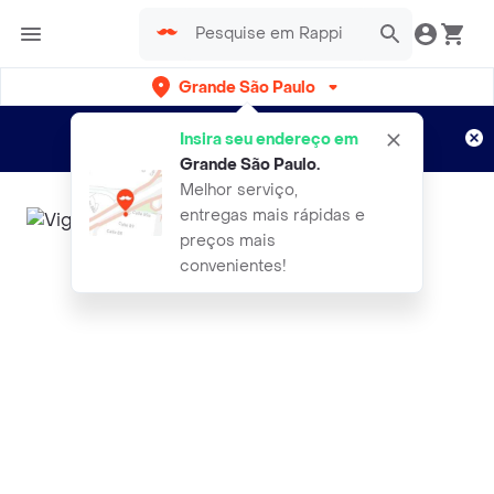
Grande São Paulo
Cadastre-se
Novo no Rappi?
e aproveite...
Insira seu endereço em
Entregas grátis por 15 dias!
Aplicam T&C
Grande São Paulo
.
Melhor serviço,
entregas mais rápidas e
preços mais
convenientes!