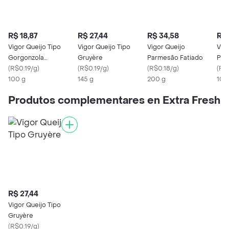
R$ 18,87
R$ 27,44
R$ 34,58
R$ 
Vigor Queijo Tipo
Vigor Queijo Tipo
Vigor Queijo
Vig
Gorgonzola
Gruyère
Parmesão Fatiado
Par
Fracionado 100g
(
R$0.19/g
)
(
R$0.19/g
)
(
R$0.18/g
)
(
R$
100 g
145 g
200 g
100
Produtos complementares en Extra Fresh
R$ 27,44
Vigor Queijo Tipo
Gruyère
(
R$0.19/g
)