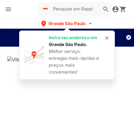
Grande São Paulo
Cadastre-se
Novo no Rappi?
e aproveite...
Insira seu endereço em
Entregas grátis por 15 dias!
Aplicam T&C
Grande São Paulo
.
Melhor serviço,
entregas mais rápidas e
preços mais
convenientes!