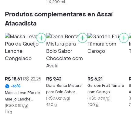
1 X 200 mL
Produtos complementares en Assaí
Atacadista
R$ 18,61
R$ 22,25
R$ 9,42
R$ 6,21
R$ 
Dona Benta Mistura
Garden Fruit Tâmara
Suc
-
16
%
para Bolo Sabor
com Caroço
Aur
Massa Leve Pão de
Chocolate com Avelã
(
R$0.0210/g
)
(
R$0.0311/g
)
(
R$
Queijo Lanche
450 g
200 g
750
Congelado
(
R$0.0187/g
)
1 Kg