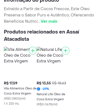
Informação do produto
Extraído a Partir de Cocos Frescos, Este Óleo
Preserva o Sabor Puro e Autêntico, Oferecendo
Benefícios Nutrici
...
Ver mais
Produtos relacionados en Assaí
Atacadista
R$ 17,59
R$ 13,55
R$ 18,63
Vila Alimentos Óleo de
-
27
%
Coco Extra Virgem
Natural Life Óleo de
(
R$0.0800/ml
)
Coco Extra Virgem
1 X 220 mL
(
R$0.0678/ml
)