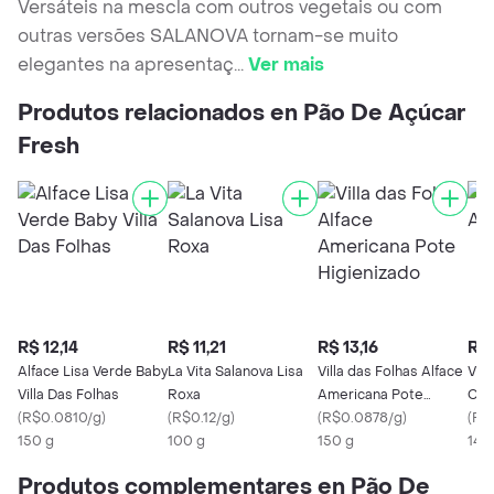
Versáteis na mescla com outros vegetais ou com
outras versões SALANOVA tornam-se muito
elegantes na apresentaç
...
Ver mais
Produtos relacionados en Pão De Açúcar
Fresh
R$ 12,14
R$ 11,21
R$ 13,16
R$ 
Alface Lisa Verde Baby
La Vita Salanova Lisa
Villa das Folhas Alface
Vill
Villa Das Folhas
Roxa
Americana Pote
Cre
(
R$0.0810/g
)
(
R$0.12/g
)
Higienizado
(
R$0.0878/g
)
(
R$
150 g
100 g
150 g
140
Produtos complementares en Pão De