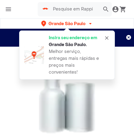
Grande São Paulo
Cadastre-se
Novo no Rappi?
e aproveite...
Insira seu endereço em
Entregas grátis por 15 dias!
Aplicam T&C
Grande São Paulo
.
Melhor serviço,
entregas mais rápidas e
preços mais
convenientes!