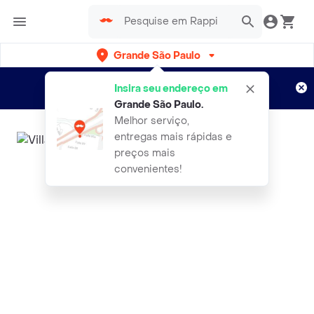
Grande São Paulo
Cadastre-se
Novo no Rappi?
e aproveite...
Insira seu endereço em
Entregas grátis por 15 dias!
Aplicam T&C
Grande São Paulo
.
Melhor serviço,
entregas mais rápidas e
preços mais
convenientes!