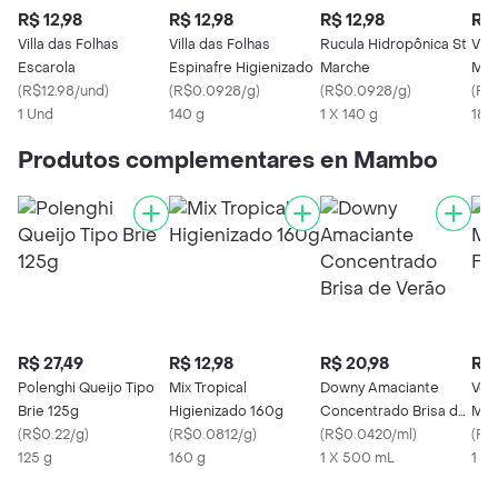
R$ 12,98
R$ 12,98
R$ 12,98
R$ 
Villa das Folhas
Villa das Folhas
Rucula Hidropônica St
Vil
Escarola
Espinafre Higienizado
Marche
Man
(
R$12.98/und
)
(
R$0.0928/g
)
(
R$0.0928/g
)
Hig
(
R$
1 Und
140 g
1 X 140 g
180
Produtos complementares en Mambo
R$ 27,49
R$ 12,98
R$ 20,98
R$ 
Polenghi Queijo Tipo
Mix Tropical
Downy Amaciante
Vej
Brie 125g
Higienizado 160g
Concentrado Brisa de
Mul
(
R$0.22/g
)
(
R$0.0812/g
)
Verão
(
R$0.0420/ml
)
Lara
(
R$
125 g
160 g
1 X 500 mL
1 X