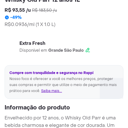
Whisky Old Parr 12 anos 1L
R$ 93,55
/
u
R$ 183,50
/
u
-
49
%
R$0.0936/ml
(
1 X 1.0 L
)
Extra Fresh
Disponível em
Grande São Paulo
Compre com tranquilidade e segurança no Rappi
Nosso foco é oferecer a você os melhores preços, proteger
suas compras e permitir que utilize o meio de pagamento mais
prático para você.
Saiba mais...
Informação do produto
Envelhecido por 12 anos, o Whisky Old Parr é uma
bebida charmosa e elegante de cor dourada. Um