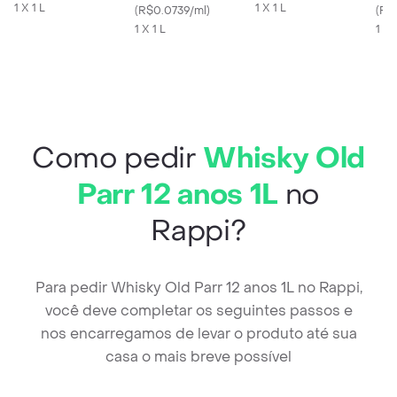
1 X 1 L
1 X 1 L
(
R$0.0739/ml
)
(
R$0
1 X 1 L
1 X
Como pedir
Whisky Old
Parr 12 anos 1L
no
Rappi?
Para pedir Whisky Old Parr 12 anos 1L no Rappi,
você deve completar os seguintes passos e
nos encarregamos de levar o produto até sua
casa o mais breve possível