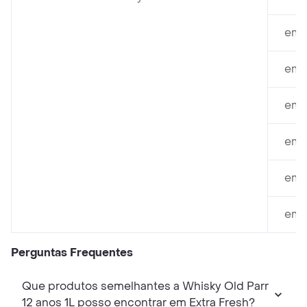
em 
em C
em C
em C
em 
em 
Perguntas Frequentes
Que produtos semelhantes a Whisky Old Parr
12 anos 1L posso encontrar em Extra Fresh?