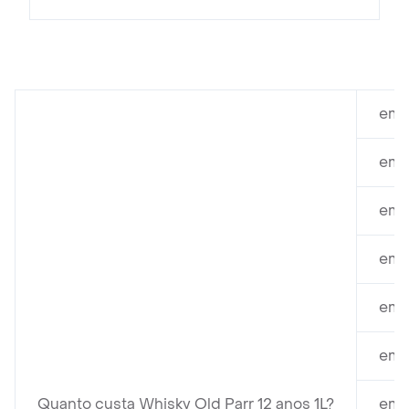
em 
em 
em A
em B
em V
em V
Quanto custa Whisky Old Parr 12 anos 1L?
em 