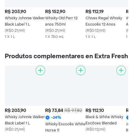
R$ 203,90
R$ 152,90
R$ 112,19
R$ 
Whisky Johnnie Walker
Whisky Old Parr 12
Chivas Regal Whisky
Whis
Black Label 1 L
anos 750ml
Escocês 12 Anos
Ano
(
R$0.21/ml
)
(
R$0.21/ml
)
(
R$0.12/ml
)
(
R$0
1 X 1 L
1 X 750 mL
1 X 1 L
1 X 
Produtos complementares en Extra Fresh
R$ 203,90
R$ 73,84
R$ 97,82
R$ 112,10
R$ 
Whisky Johnnie Walker
Black & White Whisky
-
24
%
Black Label 1 L
Escôces Blended
Whisky Escocês White
Joh
(
R$0.21/ml
)
(
R$0.12/ml
)
Horse 1l
Red