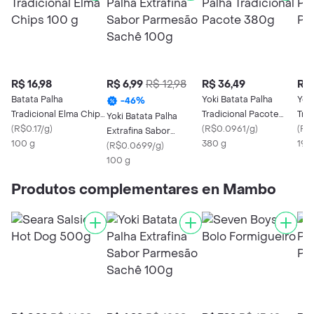
R$ 16,98
R$ 6,99
R$ 12,98
R$ 36,49
R$ 
Batata Palha
Yoki Batata Palha
Yoki
-
46
%
Tradicional Elma Chips
Tradicional Pacote
Tra
Yoki Batata Palha
100 g
(
R$0.17/g
)
380g
(
R$0.0961/g
)
195
(
R$0
Extrafina Sabor
100 g
380 g
195
Parmesão Sachê 100g
(
R$0.0699/g
)
100 g
Produtos complementares en Mambo