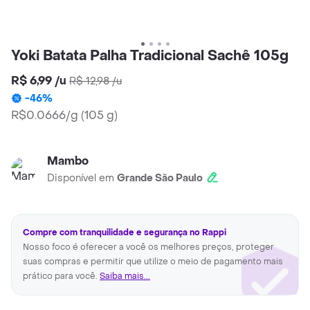
Yoki Batata Palha Tradicional Sachê 105g
R$ 6,99
/
u
R$ 12,98
/
u
-
46
%
R$0.0666/g
(
105 g
)
Mambo
Disponível em
Grande São Paulo
Compre com tranquilidade e segurança no Rappi
Nosso foco é oferecer a você os melhores preços, proteger
suas compras e permitir que utilize o meio de pagamento mais
prático para você.
Saiba mais...