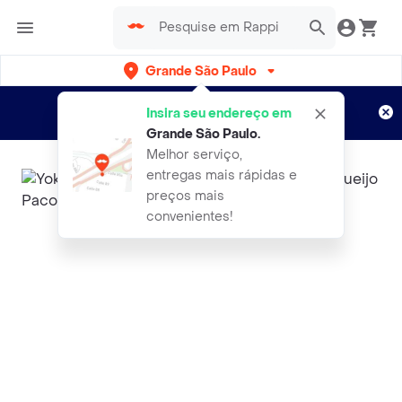
Grande São Paulo
Cadastre-se
Novo no Rappi?
e aproveite...
Insira seu endereço em
Entregas grátis por 15 dias!
Aplicam T&C
Grande São Paulo
.
Melhor serviço,
entregas mais rápidas e
preços mais
convenientes!