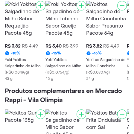
R$ 3,82
R$ 4,49
R$ 3,40
R$ 3,99
R$ 3,82
R$ 4,49
R$ 
-
15
%
-
15
%
-
15
%
Yoki Yokitos
Yoki Yokitos
Yokitos Salgadinho de
Yok
Salgadinho de Milho
Salgadinho de Milho
Milho Conchinha
135
Sabor Requeijão
(
R$0.0849/g
)
Tubinho Sabor Queijo
(
R$0.0754/g
)
Sabor Presunto
(
R$0.0707/g
)
(
R$
Pacote 45g
45 g
Pacote 45g
45 g
Pacote 54g
54 g
135
Produtos complementares en Mercado
Rappi - Vila Olimpia