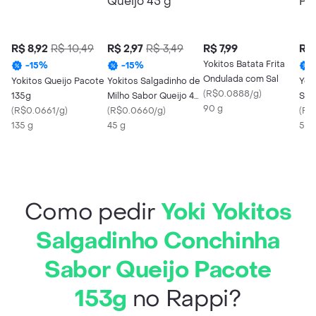
R$ 8,92
R$ 10,49
R$ 2,97
R$ 3,49
R$ 7,99
R$ 
Yokitos Batata Frita
-
15
%
-
15
%
Ondulada com Sal
Yokitos Queijo Pacote
Yokitos Salgadinho de
Yoki
(
R$0.0888/g
)
135g
Milho Sabor Queijo 45
Sal
90 g
(
R$0.0661/g
)
g
(
R$0.0660/g
)
Ceb
(
R$
135 g
45 g
54 
Como pedir
Yoki Yokitos
Salgadinho Conchinha
Sabor Queijo Pacote
153g
no Rappi?