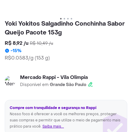
Yoki Yokitos Salgadinho Conchinha Sabor
Queijo Pacote 153g
R$ 8,92
/
u
R$ 10,49
/
u
-
15
%
R$0.0583/g
(
153 g
)
Mercado Rappi - Vila Olimpia
Disponível em
Grande São Paulo
Compre com tranquilidade e segurança no Rappi
Nosso foco é oferecer a você os melhores preços, proteger
suas compras e permitir que utilize o meio de pagamento mais
prático para você.
Saiba mais...