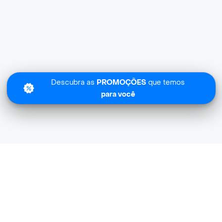
Descubra as
PROMOÇÕES
que temos
para você
Sentimos
Petz Delivery não tem cobertura na sua zona.