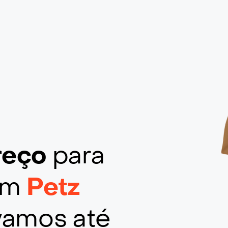
ereço
para
 em
Petz
vamos até