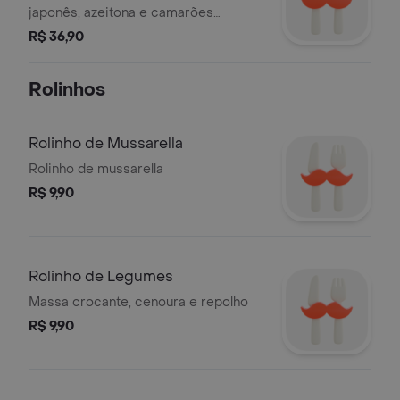
japonês, azeitona e camarões
selecionados. Acompanha molho
R$ 36,90
rosê.
Rolinhos
Rolinho de Mussarella
Rolinho de mussarella
R$ 9,90
Rolinho de Legumes
Massa crocante, cenoura e repolho
R$ 9,90