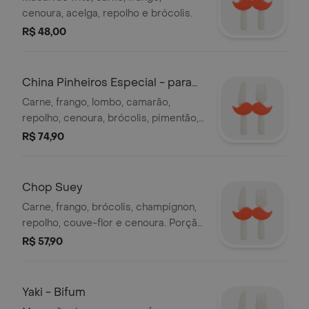
cenoura, acelga, repolho e brócolis.
R$ 48,00
China Pinheiros Especial - para
Uma Pessoa
Carne, frango, lombo, camarão,
repolho, cenoura, brócolis, pimentão,
champignon.
R$ 74,90
Chop Suey
Carne, frango, brócolis, champignon,
repolho, couve-flor e cenoura. Porção
Office: Meio arroz chinês e meio
R$ 57,90
chop suey.
Yaki - Bifum