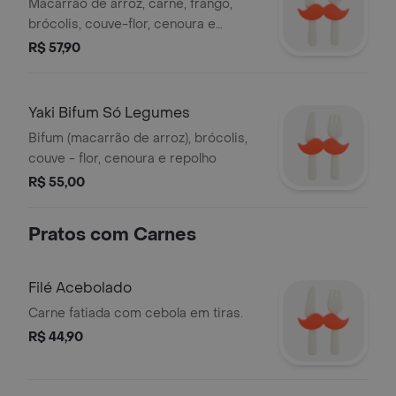
Macarrão de arroz, carne, frango,
brócolis, couve-flor, cenoura e
repolho. Porção Individual, em média
R$ 57,90
450g, variando conforme o prato.
Yaki Bifum Só Legumes
Bifum (macarrão de arroz), brócolis,
couve - flor, cenoura e repolho
R$ 55,00
Pratos com Carnes
Filé Acebolado
Carne fatiada com cebola em tiras.
R$ 44,90