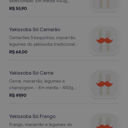
selecionado. Em média 450g,
variando conforme o prato.
R$ 55,90
Yakissoba Só Camarão
Camarões fresquinhos, macarrão,
legumes do yakissoba tradicional.
Serve 01 pessoa
R$ 64,00
Yakissoba Só Carne
Carne, macarrão, legumes e
champignon. - Em média - 450g,
variando conforme o prato. Serve 1
R$ 49,90
pessoa
Yakissoba Só Frango
Frango, macarrão e legumes do