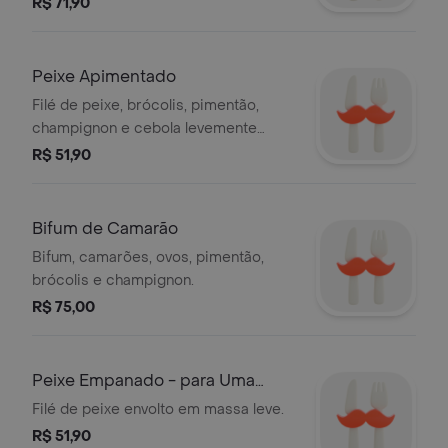
R$ 71,90
Peixe Apimentado
Filé de peixe, brócolis, pimentão,
champignon e cebola levemente
apimentados.
R$ 51,90
Bifum de Camarão
Bifum, camarões, ovos, pimentão,
brócolis e champignon.
R$ 75,00
Peixe Empanado - para Uma
Pessoa
Filé de peixe envolto em massa leve.
R$ 51,90