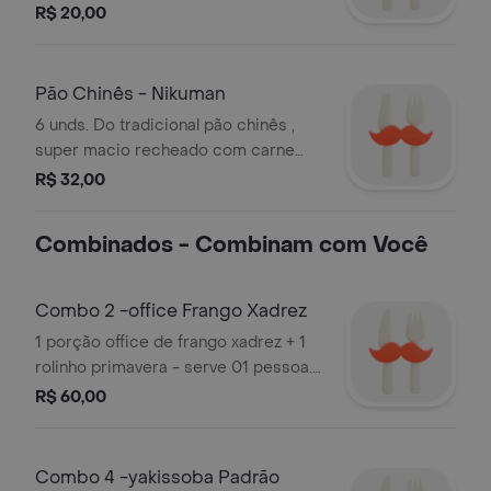
suína . Acompanha shoyu. Preparado
R$ 20,00
no vapor.
Pão Chinês - Nikuman
6 unds. Do tradicional pão chinês ,
super macio recheado com carne
suina e preparado no vapor.
R$ 32,00
Acompanha shoyu.
Combinados - Combinam com Você
Combo 2 -office Frango Xadrez
1 porção office de frango xadrez + 1
rolinho primavera - serve 01 pessoa.
(metade arroz chinês/metade frango
R$ 60,00
xadrez)
Combo 4 -yakissoba Padrão