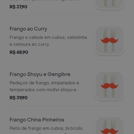
R$ 37,90
Frango ao Curry
Frango e cebola em cubos, cebolinha
e cenoura ao curry.
R$ 48,90
Frango Shoyu e Gengibre
Pedaços de frango, empanados e
temperados com molho shoyu e
gengibre.
R$ 39,90
Frango China Pinheiros
Peito de frango em cubos, brócolis,