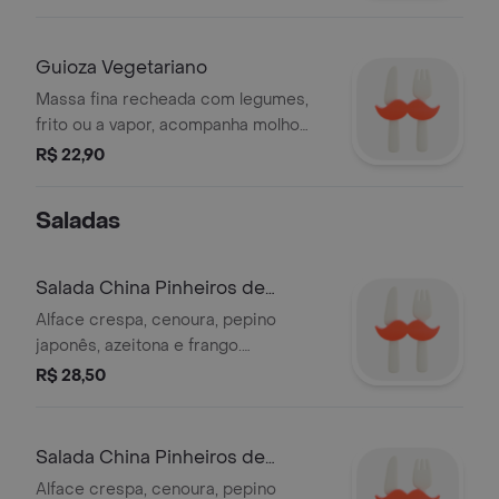
Guioza Vegetariano
Massa fina recheada com legumes,
frito ou a vapor, acompanha molho
shoyo - 3 unidades
R$ 22,90
Saladas
Salada China Pinheiros de
Frango
Alface crespa, cenoura, pepino
japonês, azeitona e frango.
Acompanha molho rosé ou italian.
R$ 28,50
Salada China Pinheiros de
Camarão
Alface crespa, cenoura, pepino