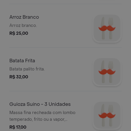
Arroz Branco
Arroz branco.
R$ 25,00
Batata Frita
Batata palito frita.
R$ 32,00
Guioza Suíno - 3 Unidades
Massa fina recheada com lombo
temperado, frito ou a vapor,
acompanha molho shoyu.
R$ 17,00