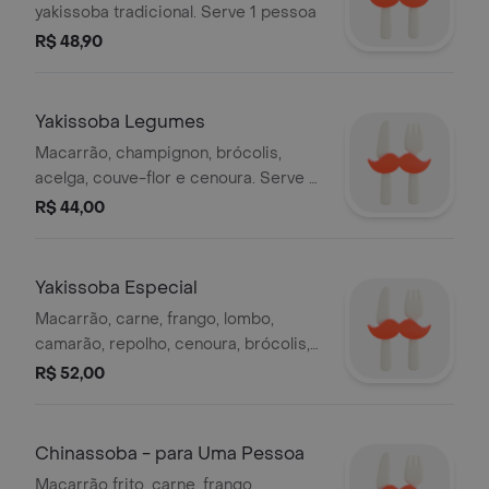
yakissoba tradicional. Serve 1 pessoa
R$ 48,90
Yakissoba Legumes
Macarrão, champignon, brócolis,
acelga, couve-flor e cenoura. Serve 1
pessoa
R$ 44,00
Yakissoba Especial
Macarrão, carne, frango, lombo,
camarão, repolho, cenoura, brócolis,
pimentão, champignon.
R$ 52,00
Chinassoba - para Uma Pessoa
Macarrão frito, carne, frango,