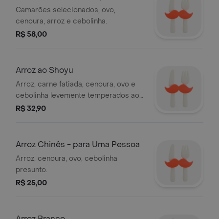
Pessoa
Camarões selecionados, ovo,
cenoura, arroz e cebolinha.
R$ 58,00
Arroz ao Shoyu
Arroz, carne fatiada, cenoura, ovo e
cebolinha levemente temperados ao
molho shoyu.
R$ 32,90
Arroz Chinês - para Uma Pessoa
Arroz, cenoura, ovo, cebolinha
presunto.
R$ 25,00
Arroz Branco