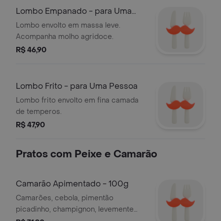
Lombo Empanado - para Uma
Pessoa
Lombo envolto em massa leve.
Acompanha molho agridoce.
R$ 46,90
Lombo Frito - para Uma Pessoa
Lombo frito envolto em fina camada
de temperos.
R$ 47,90
Pratos com Peixe e Camarão
Camarão Apimentado - 100g
Camarões, cebola, pimentão
picadinho, champignon, levemente
apimentados.