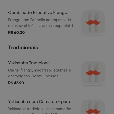
Combinado Executivo Frango
com Brócolis
Frango com Brócolis acompanhado
de arroz chinês, saladinha especial, 1
banana caramelizada, 1 mini rolinho de
R$ 60,00
banana com chocolate. Acompanha
molho rose ou italian agridoce. Serve
Tradicionais
1 pessoa.
Yakissoba Tradicional
Carne, frango, macarrão, legumes e
champignon. Serve 1 pessoa.
R$ 48,90
Yakissoba com Camarão - para
Uma Pessoa
Yakissoba tradicional mais camarão