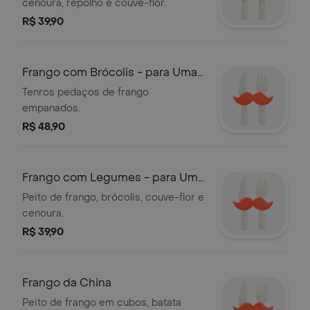
cenoura, repolho e couve-flor.
R$ 39,90
Frango com Brócolis - para Uma
Pessoa
Tenros pedaços de frango
empanados.
R$ 48,90
Frango com Legumes - para Uma
Pessoa
Peito de frango, brócolis, couve-flor e
cenoura.
R$ 39,90
Frango da China
Peito de frango em cubos, batata