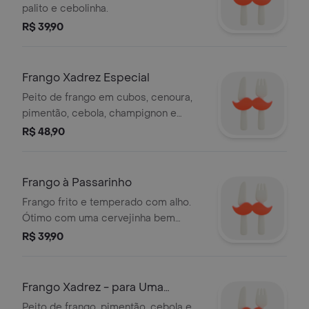
palito e cebolinha.
R$ 39,90
Frango Xadrez Especial
Peito de frango em cubos, cenoura,
pimentão, cebola, champignon e
amendoim.
R$ 48,90
Frango à Passarinho
Frango frito e temperado com alho.
Ótimo com uma cervejinha bem
gelada.
R$ 39,90
Frango Xadrez - para Uma
Pessoa
Peito de frango, pimentão, cebola e