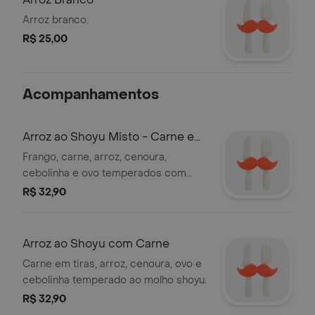
Arroz branco.
R$ 25,00
Acompanhamentos
Arroz ao Shoyu Misto - Carne e
Frango
Frango, carne, arroz, cenoura,
cebolinha e ovo temperados com
molho shoyu.
R$ 32,90
Arroz ao Shoyu com Carne
Carne em tiras, arroz, cenoura, ovo e
cebolinha temperado ao molho shoyu.
R$ 32,90