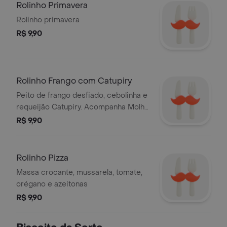
Rolinho Primavera
Rolinho primavera
R$ 9,90
Rolinho Frango com Catupiry
Peito de frango desfiado, cebolinha e
requeijão Catupiry. Acompanha Molho
Agridoce.
R$ 9,90
Rolinho Pizza
Massa crocante, mussarela, tomate,
orégano e azeitonas
R$ 9,90