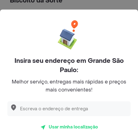
Biscoito da Sorte
10 Unds. Do Biscoito da Sorte
Tradicional biscoito chinês da Sorte
R$ 14,00
Insira seu endereço em Grande São
Biscoito da Sorte
Paulo:
Tradicional biscoito chinês da Sorte
Melhor serviço, entregas mais rápidas e preços
R$ 1,50
mais convenientes!
Sobremesas
Frutas Caramelizadas
Usar minha localização
Abacaxi, banana ou maçã a sua