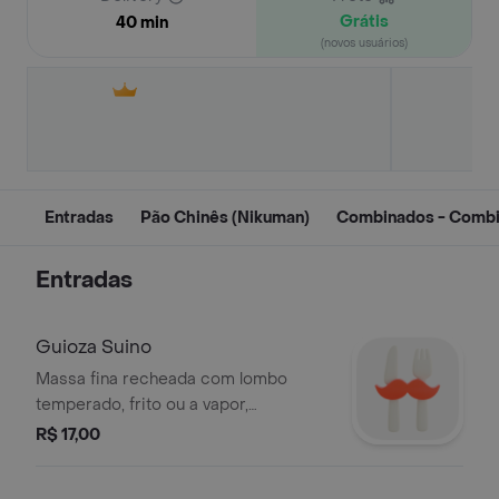
Grátis
40 min
(novos usuários)
Entradas
Pão Chinês (Nikuman)
Combinados - Comb
Entradas
Guioza Suino
Massa fina recheada com lombo
temperado, frito ou a vapor,
acompanha molho shoyu. Escolha o
R$ 17,00
tipo e quantas unidades.