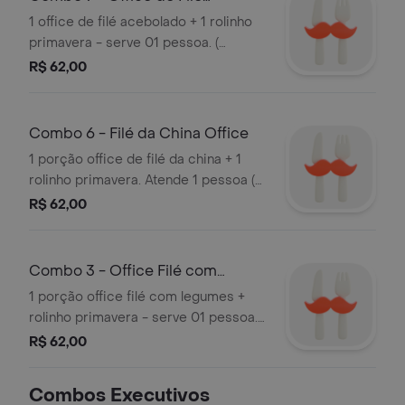
Acebolado
1 office de filé acebolado + 1 rolinho
primavera - serve 01 pessoa. (
metade arroz chinês/metade file
R$ 62,00
acebolado)
Combo 6 - Filé da China Office
1 porção office de filé da china + 1
rolinho primavera. Atende 1 pessoa (
metade arroz chinês/metade file da
R$ 62,00
china)
Combo 3 - Office Filé com
Legumes
1 porção office filé com legumes +
rolinho primavera - serve 01 pessoa.
(metade arroz chinês/metade file
R$ 62,00
com legumes)
Combos Executivos