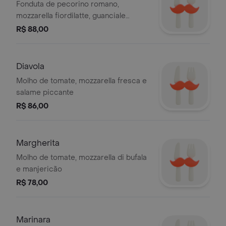
Fonduta de pecorino romano,
mozzarella fiordilatte, guanciale
italiano, gema de ovo caipira e
R$ 88,00
pimenta preta.
Diavola
Molho de tomate, mozzarella fresca e
salame piccante
R$ 86,00
Margherita
Molho de tomate, mozzarella di bufala
e manjericão
R$ 78,00
Marinara