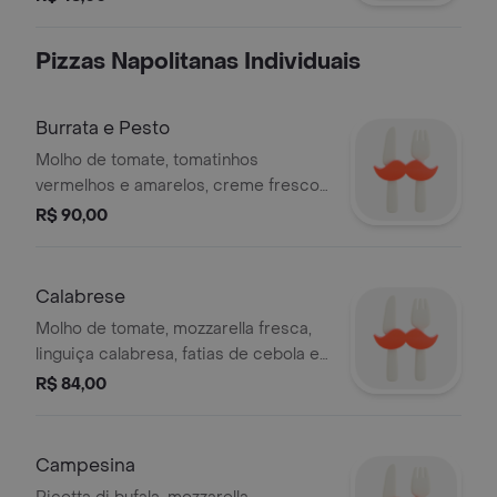
Pizzas Napolitanas Individuais
Burrata e Pesto
Molho de tomate, tomatinhos
vermelhos e amarelos, creme fresco
da burrata, pesto genovese, lascas de
R$ 90,00
grana padano e manjericão (finalizada
com ingredientes frescos)
Calabrese
Molho de tomate, mozzarella fresca,
linguiça calabresa, fatias de cebola e
azeitona preta
R$ 84,00
Campesina