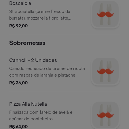
Boscaiola
Stracciatella (creme fresco da
burrata), mozzarella fiordilatte,
linguiça fresca, funghi misti salteado
R$ 92,00
e lascas de pecorino
Sobremesas
Cannoli - 2 Unidades
Canudo recheado de creme de ricota
com raspas de laranja e pistache
R$ 36,00
Pizza Alla Nutella
Finalizada com farelo de avelã e
açúcar de confeiteiro
R$ 64,00