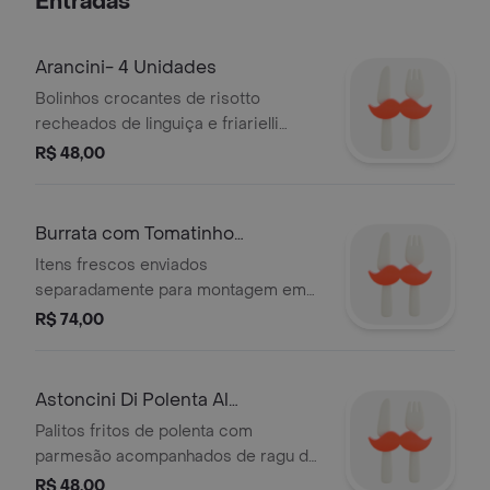
Entradas
Arancini- 4 Unidades
Bolinhos crocantes de risotto
recheados de linguiça e friarielli
napolitano
R$ 48,00
Burrata com Tomatinho
Confitado e Rúcula
Itens frescos enviados
separadamente para montagem em
casa
R$ 74,00
Astoncini Di Polenta Al
Parmigiano 4un
Palitos fritos de polenta com
parmesão acompanhados de ragu de
linguiça
R$ 48,00