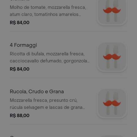
Molho de tomate, mozzarella fresca,
atum claro, tomatinhos amarelos
confitados, cebola puxada no azeite e
R$ 84,00
ervas e orégano
4 Formaggi
Ricotta di bufala, mozzarella fresca,
cacciocavallo defumado, gorgonzola
e orégano
R$ 84,00
Rucola, Crudo e Grana
Mozzarella fresca, presunto crú,
rúcula selvagem e lascas de grana
(finalizada com ingredientes frescos)
R$ 88,00