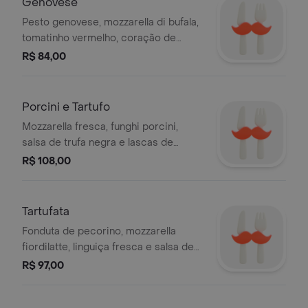
Genovese
Pesto genovese, mozzarella di bufala,
tomatinho vermelho, coração de
alcachofra e manjericão.
R$ 84,00
Porcini e Tartufo
Mozzarella fresca, funghi porcini,
salsa de trufa negra e lascas de
pecorino romano dop
R$ 108,00
Tartufata
Fonduta de pecorino, mozzarella
fiordilatte, linguiça fresca e salsa de
trufa negra
R$ 97,00