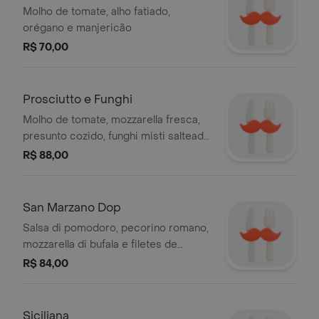
Molho de tomate, alho fatiado,
orégano e manjericão
R$ 70,00
Prosciutto e Funghi
Molho de tomate, mozzarella fresca,
presunto cozido, funghi misti salteado
e ricotta di bufala
R$ 88,00
San Marzano Dop
Salsa di pomodoro, pecorino romano,
mozzarella di bufala e filetes de
pomodoro san marzano dop (tomate
R$ 84,00
napolitano cultivado aos pés do
vesuvio).
Siciliana