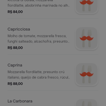
Ricotta di bufala, mozzarella
fiordilatte, abobrinha marinada no alho
e ervas aromáticas, lascas de grana
R$ 84,00
padano e tomatinhos confitados.
Capricciosa
Molho de tomate, mozzarella fresca,
funghi salteado, alcachofra, presunto
cozido e azeitona preta
R$ 88,00
Caprina
Mozzarella fiordilatte, presunto crú
italiano, queijo de cabra fresco, rúcula
selvagem, finalizada com mel de trufa
R$ 88,00
branca.
La Carbonara