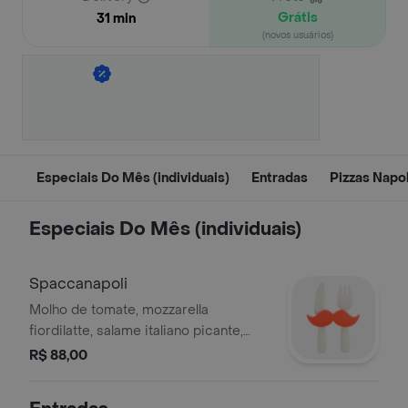
Grátis
31 min
(novos usuários)
Especiais Do Mês (individuais)
Entradas
Pizzas Napol
Especiais Do Mês (individuais)
Spaccanapoli
Molho de tomate, mozzarella
fiordilatte, salame italiano picante,
cebola puxada no azeite e ervas,
R$ 88,00
queijo de cabra fresco e mel.