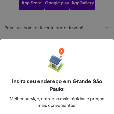
App Store
Google play
AppGallery
Peça sua comida favorita perto de você
Categorias
Junte-se ao Rappi
Sobre Rappi
Insira seu endereço em Grande São
Paulo:
Facebook
Twitter
Instagram
Melhor serviço, entregas mais rápidas e preços
©
2026
Rappi Inc. All rights reserved.
mais convenientes!