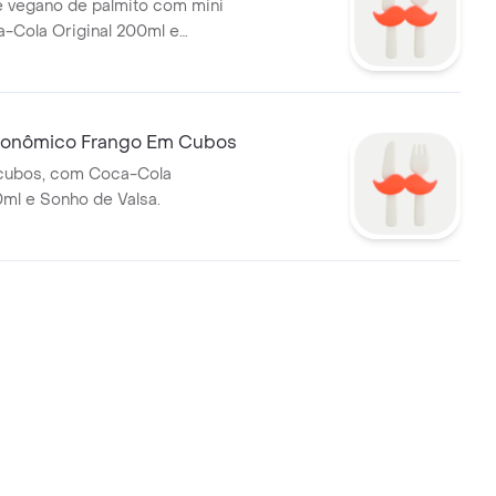
 vegano de palmito com mini
a-Cola Original 200ml e
ro Branco.
onômico Frango Em Cubos
cubos, com Coca-Cola
0ml e Sonho de Valsa.