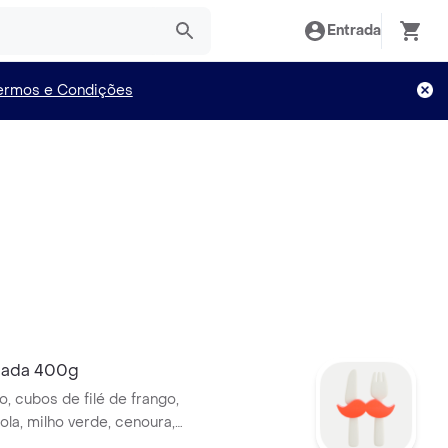
Entrada
ermos e Condições
hada 400g
, cubos de filé de frango,
ola, milho verde, cenoura,
eiro verde e um tempero