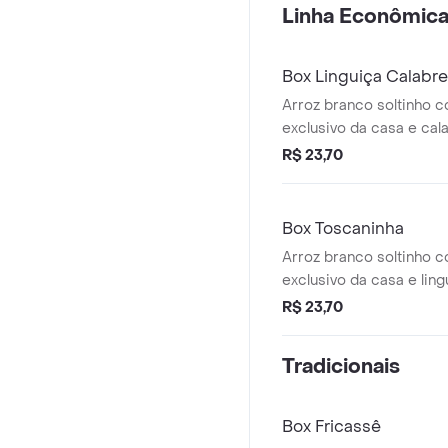
Linha Econômic
Original 350ml.
Box Linguiça Calabr
Arroz branco soltinho c
exclusivo da casa e ca
acebolada, cheiro verd
R$ 23,70
especiais.
Box Toscaninha
Arroz branco soltinho c
exclusivo da casa e ling
acompanha farofa pront
R$ 23,70
Tradicionais
Box Fricassê