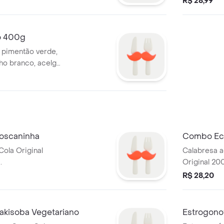
R$ 28,99
exclusivo.
o 400g
 pimentão verde,
ho branco, acelga,
eo de gergelim e
oscaninha
Combo Ec
ola Original
Calabresa 
.
Original 20
R$ 28,20
kisoba Vegetariano
Estrogono