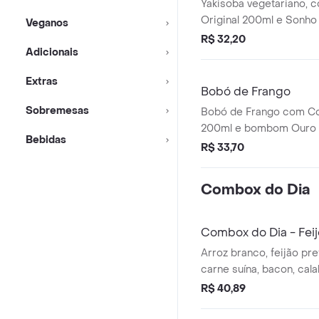
Yakisoba vegetariano, 
Original 200ml e Sonho 
Veganos
R$ 32,20
Adicionais
Extras
Bobó de Frango
Sobremesas
Bobó de Frango com Co
200ml e bombom Ouro 
Bebidas
R$ 33,70
Combox do Dia
Combox do Dia - Fei
Arroz branco, feijão pre
carne suína, bacon, cal
paio, cebola, cheiro ver
R$ 40,89
temperos. Acompanha: 
farofa, torresmo, vinag