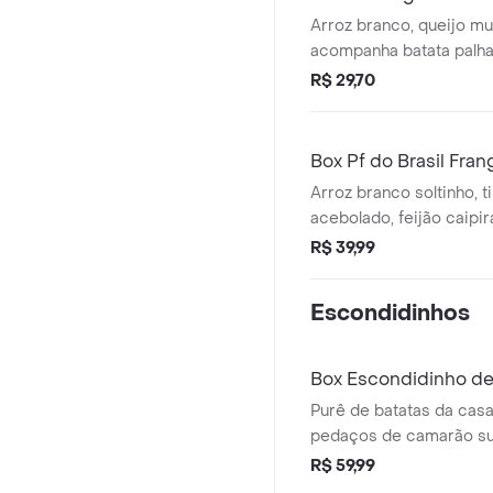
Arroz branco, queijo mu
acompanha batata palha
R$ 29,70
Box Pf do Brasil Fran
Arroz branco soltinho, t
acebolado, feijão caipi
calabresa, ovo frito cr
R$ 39,99
especiais, mini salada e 
Escondidinhos
Box Escondidinho d
Purê de batatas da cas
pedaços de camarão s
cebola, molho branco ex
R$ 59,99
requeijão cremoso, o q