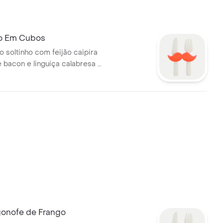
o Em Cubos
o soltinho com feijão caipira
e bacon e linguiça calabresa e
ango delicioso com cebola,
e e temperos especiais da
gonofe de Frango