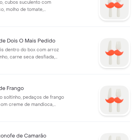
o, cubos suculento com
o, molho de tomate,
 picado para completar o
ho de ketchup com mostarda e
peciais, batata palha.
 de Dois O Mais Pedido
is dentro do box com arroz
inho, carne seca desfiada,
alabresa defumada e bacon
feijão fradinho com queijo
ate, cebola, cheiro verde e
de Frango
o soltinho, pedaços de frango
l com creme de mandioca,
mate, leite de coco, cebola,
endê, cheiro verde e tempero.
gonofe de Camarão