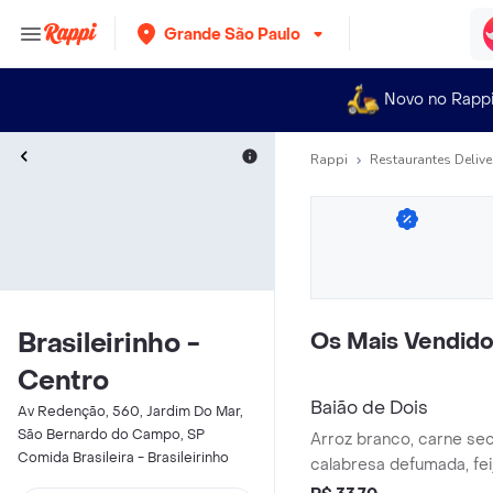
Grande São Paulo
Novo no Rapp
Rappi
Restaurantes Delive
Brasileirinho -
Os Mais Vendid
Centro
Baião de Dois
Av Redenção, 560, Jardim Do Mar,
São Bernardo do Campo, SP
Arroz branco, carne sec
Comida Brasileira - Brasileirinho
calabresa defumada, fei
queijo coalho, tomate, c