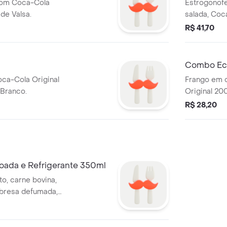
com Coca-Cola
Estrogonofe
de Valsa.
salada, Coc
bombom Ou
R$ 41,70
Combo Ec
ca-Cola Original
Frango em 
Branco.
Original 20
R$ 28,20
joada e Refrigerante 350ml
to, carne bovina,
abresa defumada,
de, coentro e
Couve refogada,
rete e Coca-Cola