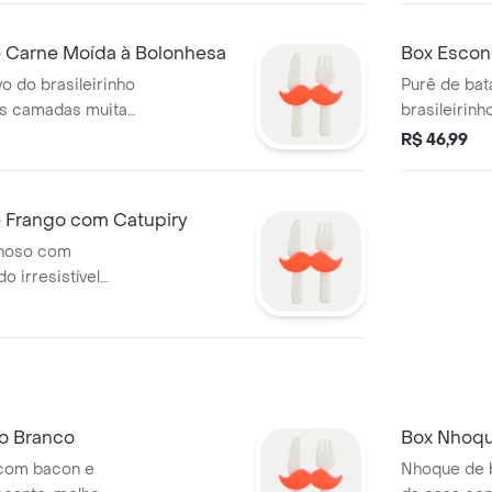
 Carne Moída à Bolonhesa
Box Escon
o do brasileirinho
Purê de bat
as camadas muita
brasileirin
e e molho de
camadas ca
R$ 46,99
izado com queijo
com tomate,
com cheiro 
 Frango com Catupiry
lhoso com
o irresistível
queijão cremoso,
nalizar um queijo
ro verde.
ho Branco
Box Nhoqu
 com bacon e
Nhoque de ba