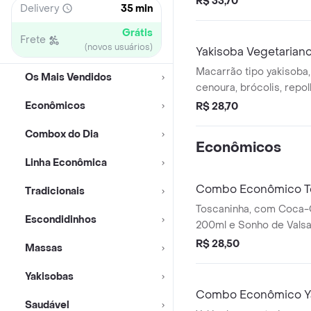
R$ 33,70
Delivery
35 min
verde e temperos.
Grátis
Frete
(novos usuários)
Yakisoba Vegetarian
Macarrão tipo yakisoba,
Os Mais Vendidos
cenoura, brócolis, repol
molho para yakisoba, ól
Econômicos
R$ 28,70
temperos.
Combox do Dia
Econômicos
Linha Econômica
Combo Econômico T
Tradicionais
Toscaninha, com Coca-C
Escondidinhos
200ml e Sonho de Valsa
R$ 28,50
Massas
Yakisobas
Combo Econômico Ya
Saudável