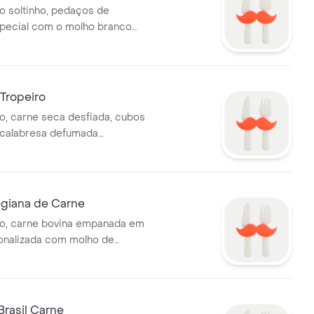
o soltinho, pedaços de
pecial com o molho branco
lho de tomate, aquele detalhe
on, batata palha.
 Tropeiro
o, carne seca desfiada, cubos
 calabresa defumada
eijão carioca cozidinho, tiras
uve, farofa, cubos de tomate,
e.
giana de Carne
co, carne bovina empanada em
onalizada com molho de
usivo da casa e queijo
tata palha.
Brasil Carne