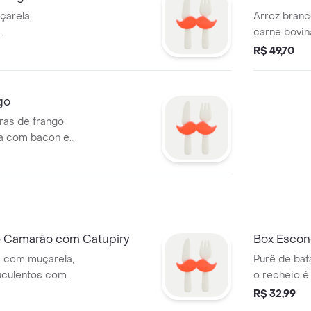
çarela,
Arroz bran
.
carne bovin
com bacon e
R$ 49,70
frito crocan
go
iras de frango
ra com bacon e
ocante e temperos
batata frita.
e Camarão com Catupiry
Box Escon
a com muçarela,
Purê de bat
uculentos com
o recheio é
clusivo e
bacon croc
R$ 32,99
ueijo parmesão.