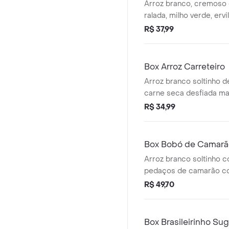
Arroz branco, cremoso
ralada, milho verde, ervil
requeijão cremoso, co
R$ 37,99
temperos especiais, bat
Box Arroz Carreteiro
Arroz branco soltinho 
carne seca desfiada ma
acompanhada com cubo
R$ 34,99
defumada bem fritinha, 
cheiro verde e tempero
Box Bobó de Camarã
Arroz branco soltinho co
pedaços de camarão c
mandioca delicioso, mo
R$ 49,70
leite de coco, além de c
dendê, cheiro verde e 
especiais.
Box Brasileirinho Su