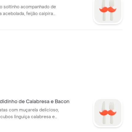
co soltinho acompanhado de
a acebolada, feijão caipira
 calabresa irresistível, ovo
te e temperos, mini salada.
didinho de Calabresa e Bacon
atas com muçarela delicioso,
 cubos linguiça calabresa e
antes com cebola e tomate.