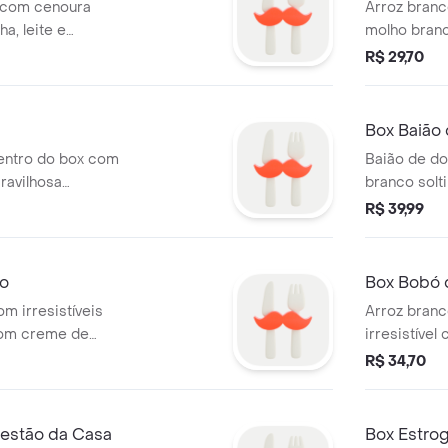
 com cenoura
Arroz branc
ha, leite e
molho branc
m nossos
champignon
R$ 29,70
ata palha.
sabor, mol
temperos es
Box Baião
dentro do box com
Baião de do
ravilhosa
branco solt
s de calabresa
cubos de c
R$ 39,99
tomate, cebola,
crocantes, 
 especial.
coalho, tom
tempero.
o
Box Bobó 
m irresistíveis
Arroz branc
om creme de
irresistíve
lho de tomate,
molho de to
R$ 34,70
ebola, azeite de
azeite de d
tempero
gestão da Casa
Box Estro