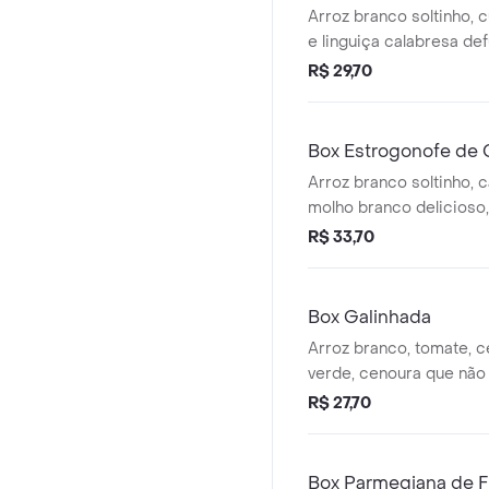
Arroz branco soltinho, 
e linguiça calabresa d
crocantes e também car
R$ 29,70
carioca cozido com tom
cheiro verde.
Box Estrogonofe de 
Arroz branco soltinho, 
molho branco delicioso
champignon picado que 
R$ 33,70
molho de ketchup com 
temperos especiais.
Box Galinhada
Arroz branco, tomate, c
verde, cenoura que não 
açafrão, cheiro verde.
R$ 27,70
Box Parmegiana de 