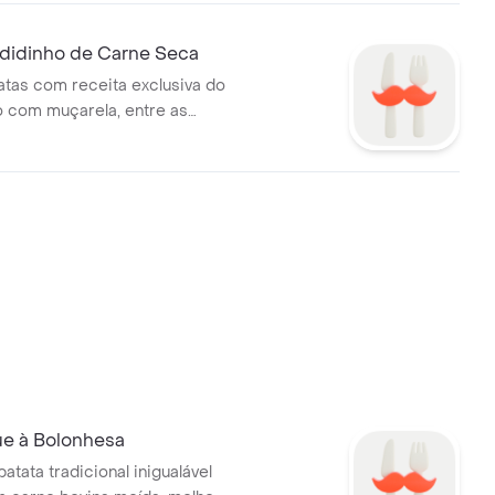
didinho de Carne Seca
atas com receita exclusiva do
ho com muçarela, entre as
rne seca super saborosa
 cebola e o queijo parmesão
verde.
e à Bolonhesa
tata tradicional inigualável