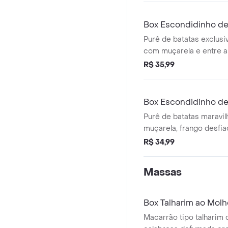
Box Escondidinho de
Purê de batatas exclusiv
com muçarela e entre 
carne moída com tomat
R$ 35,99
tomate saborosos, final
parmesão.
Box Escondidinho de
Purê de batatas maravi
muçarela, frango desfiad
com tomate, milho e re
R$ 34,99
por cima de tudo para fi
parmesão ralado e chei
Massas
Box Talharim ao Mol
Macarrão tipo talharim