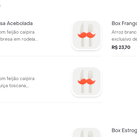
a
esa Acebolada
Box Frang
om feijão caipira
Arroz branc
labresa em rodelas
exclusivo d
e e temperos
peito de fr
R$ 23,70
cheiro verd
casa.
om feijão caipira
uiça toscana,
a.
Box Estro