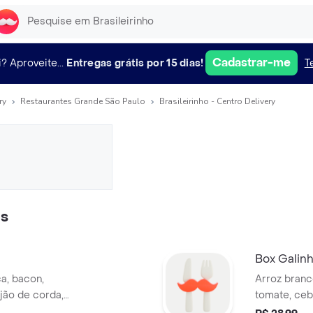
Cadastrar-me
i?
Aproveite...
Entregas grátis por 15 dias!
T
ry
Restaurantes Grande São Paulo
Brasileirinho - Centro Delivery
os
Box Galin
a, bacon,
Arroz branco
jão de corda,
tomate, ceb
ebola, cheiro
açafrão, ch