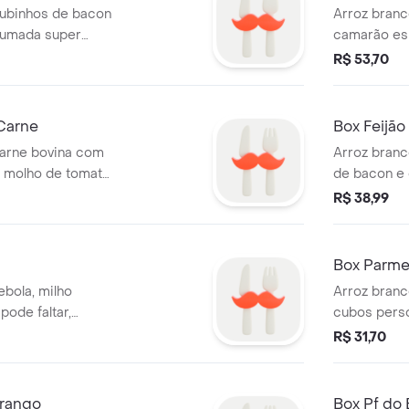
cubinhos de bacon
Arroz branc
efumada super
camarão es
ne bovin, feijão
da casa, mo
R$ 53,70
ate, cebola e
do champign
Carne
Box Feijão
carne bovina com
Arroz branc
, molho de tomate,
de bacon e
não pode falta,
crocantes, f
R$ 38,99
mostarda e
finas de co
cheiro verd
Box Parme
ebola, milho
Arroz bran
pode faltar,
cubos pers
tomate excl
R$ 31,70
muçarela, ba
Frango
Box Pf do 