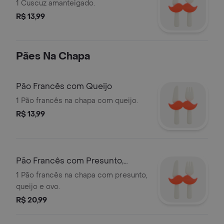
1 Cuscuz amanteigado.
R$ 13,99
Pães Na Chapa
Pão Francês com Queijo
1 Pão francês na chapa com queijo.
R$ 13,99
Pão Francês com Presunto,
Queijo e Ovo
1 Pão francês na chapa com presunto,
queijo e ovo.
R$ 20,99