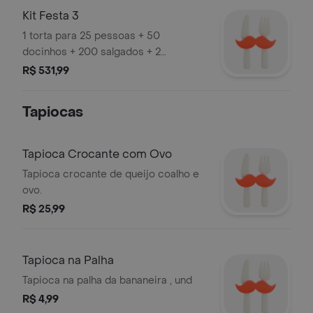
Kit Festa 3
1 torta para 25 pessoas + 50
docinhos + 200 salgados + 2
refrigerantes de 2l.
R$ 531,99
Tapiocas
Tapioca Crocante com Ovo
Tapioca crocante de queijo coalho e
ovo.
R$ 25,99
Tapioca na Palha
Tapioca na palha da bananeira , und
R$ 4,99