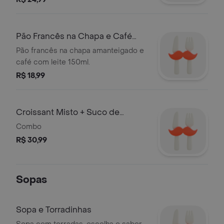
Pão Francês na Chapa e Café
com Leite
Pão francês na chapa amanteigado e
café com leite 150ml.
R$ 18,99
Croissant Misto + Suco de
Laranja 300ml
Combo
R$ 30,99
Sopas
Sopa e Torradinhas