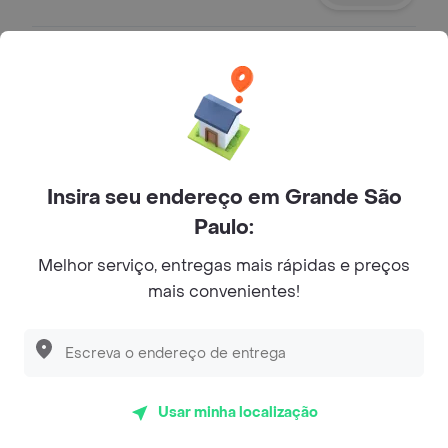
Suco Natural de Laranja
Suco com tamanho à sua escolha.
R$ 13,99
Insira seu endereço em Grande São
Suco Natural de Limão
Paulo:
Suco com tamanho à sua escolha.
Melhor serviço, entregas mais rápidas e preços
R$ 13,99
mais convenientes!
Guaraná Antarctica - 350ml
Refrigerante.
Usar minha localização
R$ 8,99