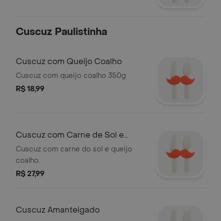
Cuscuz Paulistinha
Cuscuz com Queijo Coalho
Cuscuz com queijo coalho 350g
R$ 18,99
Cuscuz com Carne de Sol e
Queijo Coalho
Cuscuz com carne do sol e queijo
coalho.
R$ 27,99
Cuscuz Amanteigado