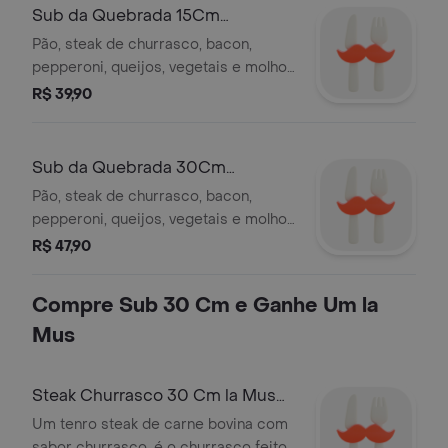
gerando falcões.
Sub da Quebrada 15Cm
Customizado
Pão, steak de churrasco, bacon,
pepperoni, queijos, vegetais e molhos
a sua escolha com valor adicional.
R$ 39,90
imagem ilustrativa. parte da venda
revertida para projetos da gerando
falcões.
Sub da Quebrada 30Cm
Customizado
Pão, steak de churrasco, bacon,
pepperoni, queijos, vegetais e molhos
a sua escolha com valor adicional.
R$ 47,90
imagem ilustrativa. parte da venda
revertida para projetos da gerando
Compre Sub 30 Cm e Ganhe Um la
falcões.
Mus
Steak Churrasco 30 Cm la Mus
Mousse de Chocolate com
Um tenro steak de carne bovina com
Cobertu
sabor churrasco. é o churrasco feito