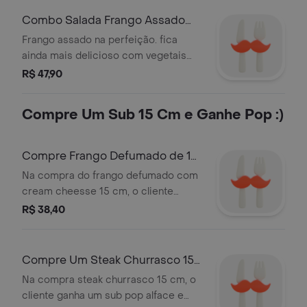
é possível alterar os ingredientes do
Combo Salada Frango Assado
lanche, é permitido apenas retirá-los.
Refri Sobremesa*
Frango assado na perfeição. fica
imagem meramente ilustrativa.
ainda mais delicioso com vegetais
selecionados. selecione também a
R$ 47,90
bebida e sobremesa de sua
preferência. imagem meramente
Compre Um Sub 15 Cm e Ganhe Pop :)
ilustrativa.
Compre Frango Defumado de 15
Cm e Leve Sub Pop Subway*
Na compra do frango defumado com
cream cheesse 15 cm, o cliente
ganha um sub pop alface e tomate
R$ 38,40
Compre Um Steak Churrasco 15
Cm e Ganhe Um Pop Subway !
Na compra steak churrasco 15 cm, o
cliente ganha um sub pop alface e