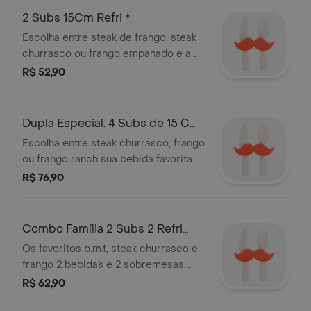
2 Subs 15Cm Refri *
Escolha entre steak de frango, steak
churrasco ou frango empanado e a
bebida da sua preferência. os dois
R$ 52,90
subs ficarão com a mesma receita! )
steak churrasco - um tenro steak de
carne bovina com sabor churrasco. é
Dupla Especial: 4 Subs de 15 Cm
o churrasco feito do jeito que você
4 Bebidas
Escolha entre steak churrasco, frango
sempre quis. frango - preferência
ou frango ranch sua bebida favorita.
nacional. frango levemente
serão 4 subs de 15 cm cada unidade.
R$ 76,90
temperado e assado na perfeição.
frango empanado - empanado de
frango. receita especial do subway.
Combo Família 2 Subs 2 Refri
servido em pão fresquinho, frango
empanado, imagem meramente
Lata 2 Cookies
Os favoritos b.m.t, steak churrasco e
ilustrativa.
frango 2 bebidas e 2 sobremesas.
serão 2 subs de 15 cm cada unidade.
R$ 62,90