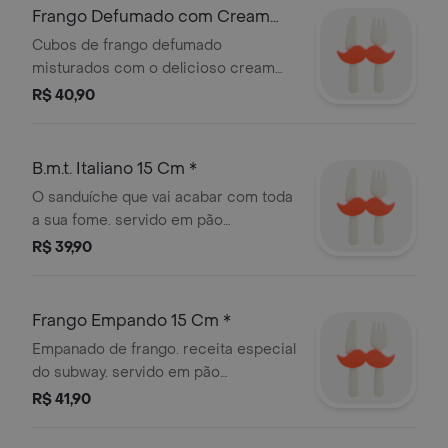
Frango Defumado com Cream
Cheese 15 Cm *
Cubos de frango defumado
misturados com o delicioso cream
cheese
R$ 40,90
B.m.t. Italiano 15 Cm *
O sanduíche que vai acabar com toda
a sua fome. servido em pão
fresquinho, com fatias de salame,
R$ 39,90
peperoni, presunto, vegetais e
condimentos à sua escolha.
Frango Empando 15 Cm *
Empanado de frango. receita especial
do subway. servido em pão
fresquinho, frango empanado, queijo
R$ 41,90
e vegetais à sua escolha.