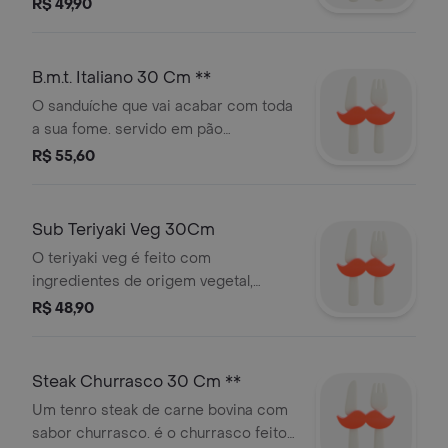
para mandar bem de verdade.
R$ 49,90
B.m.t. Italiano 30 Cm **
O sanduíche que vai acabar com toda
a sua fome. servido em pão
fresquinho, com fatias de salame,
R$ 55,60
peperoni, presunto, vegetais e
condimentos à sua escolha.
Sub Teriyaki Veg 30Cm
O teriyaki veg é feito com
ingredientes de origem vegetal,
sendo uma opção para os veganos,
R$ 48,90
vegetarianos e para quem quiser
experimentar. imagem ilustrativa.
Steak Churrasco 30 Cm **
Um tenro steak de carne bovina com
sabor churrasco. é o churrasco feito