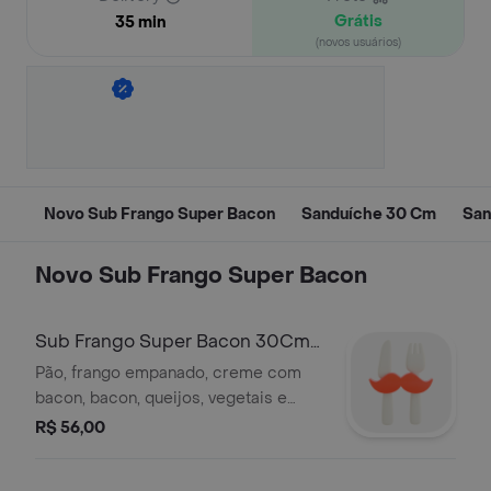
Grátis
35 min
(novos usuários)
Novo Sub Frango Super Bacon
Sanduíche 30 Cm
San
Novo Sub Frango Super Bacon
Sub Frango Super Bacon 30Cm
Customizado
Pão, frango empanado, creme com
bacon, bacon, queijos, vegetais e
molhos a sua escolha. imagem
R$ 56,00
ilustrativa.