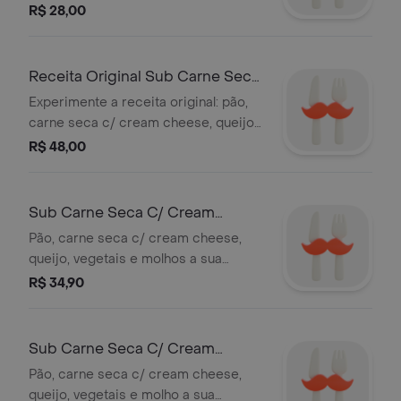
muçarela, alface, tomate, cebola,
R$ 28,00
maionese. imagem ilustrativa.
Receita Original Sub Carne Seca
C/ Cream Cheese 30Cm
Experimente a receita original: pão,
carne seca c/ cream cheese, queijo
muçarela, alface, tomate, cebola,
R$ 48,00
maionese. imagem ilustrativa.
Sub Carne Seca C/ Cream
Cheese 15Cm
Pão, carne seca c/ cream cheese,
queijo, vegetais e molhos a sua
escolha. imagem ilustrativa.
R$ 34,90
Sub Carne Seca C/ Cream
Cheese 30Cm
Pão, carne seca c/ cream cheese,
queijo, vegetais e molho a sua