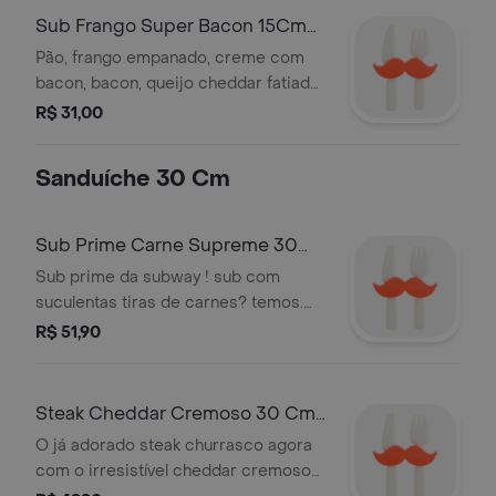
Sub Frango Super Bacon 15Cm
Receita Bacon Lovers
Pão, frango empanado, creme com
bacon, bacon, queijo cheddar fatiado,
alface, tomate e cebola. imagem
R$ 31,00
ilustrativa.
Sanduíche 30 Cm
Sub Prime Carne Supreme 30
Cm **
Sub prime da subway ! sub com
suculentas tiras de carnes? temos.
acompanhado do delicioso molho
R$ 51,90
supreme e cebola crispy. e claro,
nosso pão sempre fresquinho, queijo
e vegetais à sua escolha.
Steak Cheddar Cremoso 30 Cm
**
O já adorado steak churrasco agora
com o irresistível cheddar cremoso