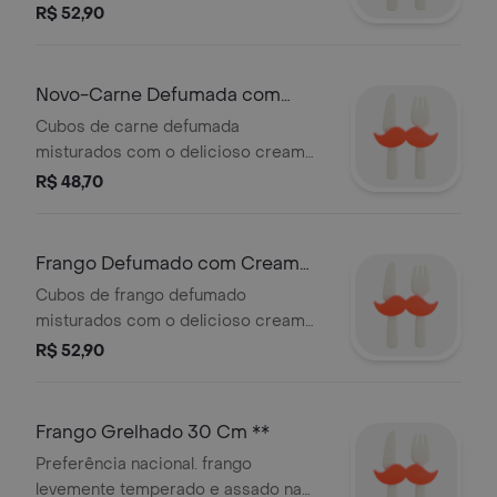
do jeito que você sempre quis.
R$ 52,90
Novo-Carne Defumada com
Cream Cheese 30Cm**
Cubos de carne defumada
misturados com o delicioso cream
cheese
R$ 48,70
Frango Defumado com Cream
Cheese 30 Cm **
Cubos de frango defumado
misturados com o delicioso cream
cheese
R$ 52,90
Frango Grelhado 30 Cm **
Preferência nacional. frango
levemente temperado e assado na