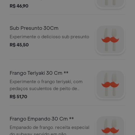
perfeição. fica ainda mais delicioso
R$ 46,90
com vegetais selecionados.
Sub Presunto 30Cm
Experimente o delicioso sub presunto
R$ 45,50
Frango Teriyaki 30 Cm **
Experimente o frango teriyaki, com
pedaços suculentos de peito de
frango e o delicioso molho teriyaki
R$ 51,70
Frango Empando 30 Cm **
Empanado de frango. receita especial
do subway. servido em pão