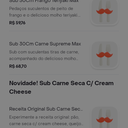
Sub 30Cm Frango Teriyaki Max
Pedaços suculentos de peito de
frango e o delicioso molho teriyaki.
imagem meramente ilustrativa.
R$ 59,76
Sub 30Cm Carne Supreme Max
Sub com suculentas tiras de carne,
acompanhado do delicioso molho
supreme. imagem meramente
R$ 68,70
ilustrativa.
Novidade! Sub Carne Seca C/ Cream
Cheese
Receita Original Sub Carne Seca
C/ Cream Cheese 15Cm
Experimente a receita original: pão,
carne seca c/ cream cheese, queijo