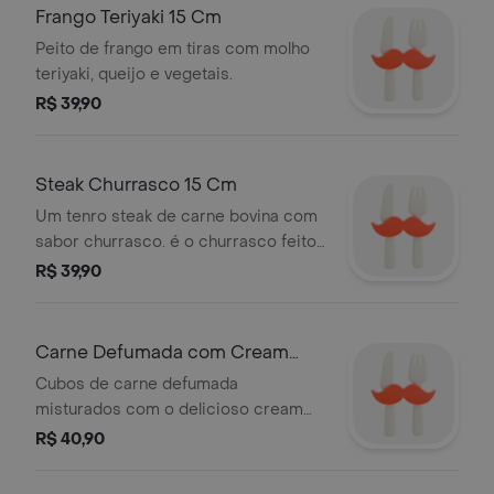
gerando falcões.
Frango Teriyaki 15 Cm
Peito de frango em tiras com molho
teriyaki, queijo e vegetais.
R$ 39,90
Steak Churrasco 15 Cm
Um tenro steak de carne bovina com
sabor churrasco. é o churrasco feito
do jeito que você sempre quis.
R$ 39,90
Carne Defumada com Cream
Cheese 15 Cm
Cubos de carne defumada
misturados com o delicioso cream
cheese
R$ 40,90