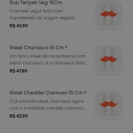
Sub Teriyaki Veg 15Cm
O teriyaki veg é feito com
ingredientes de origem vegetal,
sendo uma opção para os veganos,
R$ 42,90
vegetarianos e para quem quiser
experimentar. imagem ilustrativa.
Steak Churrasco 15 Cm *
Um tenro steak de carne bovina com
sabor churrasco. é o churrasco feito
do jeito que você sempre quis.
R$ 47,80
Steak Cheddar Cremoso 15 Cm *
O já adorado steak churrasco agora
com o irresistível cheddar cremoso
para mandar bem de verdade.
R$ 42,90