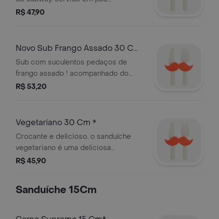
fresquinho, frango empanado, queijo
R$ 47,90
e vegetais à sua escolha.
Novo Sub Frango Assado 30 Cm
*
Sub com suculentos pedaços de
frango assado ! acompanhado do
delicioso molho caipira. e claro,
R$ 53,20
nosso pão fresquinho, queijo e
vegetais à sua escolha. molho caipira:
molho à base de maionese com
Vegetariano 30 Cm *
sabor defumado. no tamanho de
Crocante e delicioso. o sanduíche
30cm, para você fazer como quiser!
vegetariano é uma deliciosa
combinação dos seus vegetais
R$ 45,90
preferidos, queijo em um um pão
fresquinho.
Sanduíche 15Cm