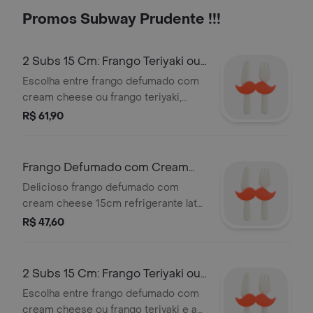
de frango defumado misturados com
Promos Subway Prudente !!!
delicioso cream cheese.
2 Subs 15 Cm: Frango Teriyaki ou
Frango Defumado 2 Latas 2
Escolha entre frango defumado com
cream cheese ou frango teriyaki,
mais 2 (duas) bebidas de sua
R$ 61,90
preferência e 2 acompanhamentos.
os dois subs ficarão com a mesma
receita! ) frango defumado com
Frango Defumado com Cream
cream cheese - cubos e frango
Cheese 15 Cm Refri 350 Ml*
Delicioso frango defumado com
defumado misturados com delicioso
cream cheese 15cm refrigerante lata
cream cheese. uma delicia de dar
350 ml
R$ 47,60
água na boca. frango teriyaki -
experimente o frango teriyaki, com
pedaços suculentos de peito de
2 Subs 15 Cm: Frango Teriyaki ou
frango e o delicioso molho teriyaki.
imagem meramente ilustrativa.
Frango Defumado com Cream
Escolha entre frango defumado com
Chees
cream cheese ou frango teriyaki e a