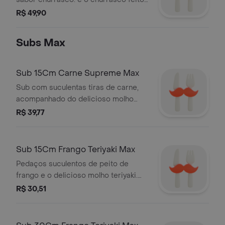
do jeito que você sempre quis. ganhe
R$ 49,90
um la mus - mousse de chocolate
com cobertura de chocolate e
Subs Max
pedaços de cookie.
Sub 15Cm Carne Supreme Max
Sub com suculentas tiras de carne,
acompanhado do delicioso molho
supreme. imagem meramente
R$ 39,77
ilustrativa.
Sub 15Cm Frango Teriyaki Max
Pedaços suculentos de peito de
frango e o delicioso molho teriyaki.
imagem meramente ilustrativa.
R$ 30,51