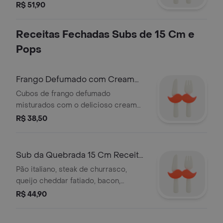
com cookie e refri.
R$ 51,90
Receitas Fechadas Subs de 15 Cm e
Pops
Frango Defumado com Cream
Chesse 15 Cm
Cubos de frango defumado
misturados com o delicioso cream
cheese
R$ 38,50
Sub da Quebrada 15 Cm Receita
Fechada
Pão italiano, steak de churrasco,
queijo cheddar fatiado, bacon,
pepperoni, alface e maionese
R$ 44,90
temperada. imagem ilustrativa. parte
da venda revertida para projetos da