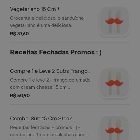
Vegetariano 15 Cm *
Crocante e delicioso. o sanduíche
vegetariano é uma deliciosa
combinação dos seus vegetais
R$ 37,60
preferidos, queijo em um um pão
fresquinho.
Receitas Fechadas Promos : )
Compre 1 e Leve 2 Subs Frango
Defumado com Cream Cheese
Compre 1 e leve 2 - frango defumado
com cream cheese 15 cm.
ingredienes do frango defumado com
R$ 50,90
cream cheese: cubos de frango
defumado misturados com delicioso
cream cheese.
Combo: Sub 15 Cm Steak
Churrasco Cookie Refri
Receitas fechadas - promos : ) -
combo: sub 15 cm steak churrasco