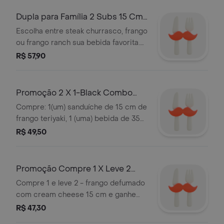
Dupla para Família 2 Subs 15 Cm
2 Bebidas
Escolha entre steak churrasco, frango
ou frango ranch sua bebida favorita.
serão 2 subs de 15 cm cada unidade.
R$ 57,90
Promoção 2 X 1-Black Combo
Frango Teriyaki de 15 Cm*
Compre: 1(um) sanduíche de 15 cm de
frango teriyaki, 1 (uma) bebida de 350
ml e 1 (um) cookie. ganhe: 1(um)
R$ 49,50
sanduíche de 15 cm de frango
teriyaki, 1 (uma) bebida de 350 ml e 1
(um) cookie. caso selecione um
Promoção Compre 1 X Leve 2
adicional extra, paga 1 e ganhe nos 2
Frango Defumado com Cream
Compre 1 e leve 2 - frango defumado
subs de 15 cm .
Cheese 15
com cream cheese 15 cm e ganhe
outro ! ingredienes do frango
R$ 47,30
defumado com cream cheese: cubos