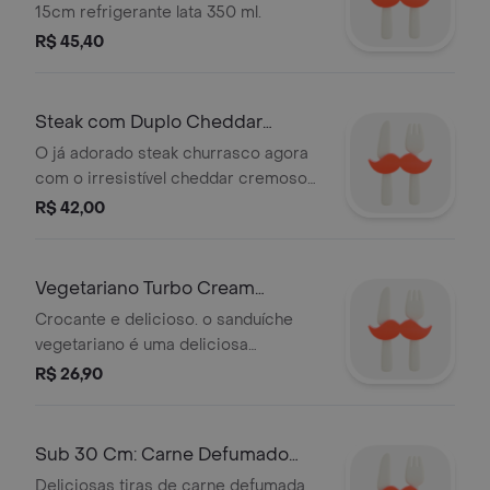
15cm refrigerante lata 350 ml.
R$ 45,40
Steak com Duplo Cheddar
Cremoso 15 Cm**
O já adorado steak churrasco agora
com o irresistível cheddar cremoso
para mandar bem de verdade. obs:
R$ 42,00
favor selecionar a opção cheddar
cremoso para dobrarmos o cheddar
do seu sub, no campo adicional, não
Vegetariano Turbo Cream
haverá nenhum acréscimo no preço!
Cheese de 15 Cm !!!
Crocante e delicioso. o sanduíche
vegetariano é uma deliciosa
combinação dos seus vegetais
R$ 26,90
preferidos, queijo em um um pão
fresquinho. obs: selecionar o cream
cheese no campo adicional para
Sub 30 Cm: Carne Defumado
acrescentarmos no seu sub. não
com Cream Cheese Refri 600
Deliciosas tiras de carne defumada