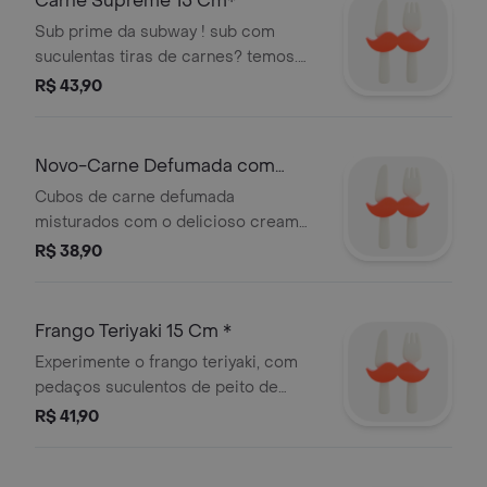
Carne Supreme 15 Cm*
Sub prime da subway ! sub com
suculentas tiras de carnes? temos.
acompanhado do delicioso molho
R$ 43,90
supreme. e claro, nosso pão sempre
fresquinho, queijo e vegetais à sua
escolha.
Novo-Carne Defumada com
Cream Cheese 15Cm*
Cubos de carne defumada
misturados com o delicioso cream
cheese
R$ 38,90
Frango Teriyaki 15 Cm *
Experimente o frango teriyaki, com
pedaços suculentos de peito de
frango e o delicioso molho teriyaki
R$ 41,90