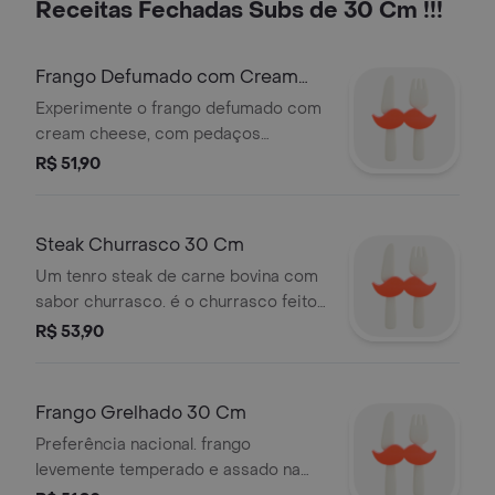
Receitas Fechadas Subs de 30 Cm !!!
Frango Defumado com Cream
Cheese de 30 Cm
Experimente o frango defumado com
cream cheese, com pedaços
suculentos de cubos de frango e o
R$ 51,90
delicioso cream cheese.
Steak Churrasco 30 Cm
Um tenro steak de carne bovina com
sabor churrasco. é o churrasco feito
do jeito que você sempre quis.
R$ 53,90
Frango Grelhado 30 Cm
Preferência nacional. frango
levemente temperado e assado na