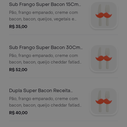
Sub Frango Super Bacon 15Cm
Customizado
Pão, frango empanado, creme com
bacon, bacon, queijos, vegetais e
molhos a sua escolha. imagem
R$ 35,00
ilustrativa.
Sub Frango Super Bacon 30Cm
Receita Bacon Lovers
Pão, frango empanado, creme com
bacon, bacon, queijo cheddar fatiado,
alface, tomate e cebola. imagem
R$ 52,00
ilustrativa.
Dupla Super Bacon Receita
Bacon Lovers (Sub 15Cm Coca-
Pão, frango empanado, creme com
Cola)
bacon, bacon, queijo cheddar fatiado,
alface, tomate e cebola coca cola
R$ 40,00
lata. imagem ilustrativa.