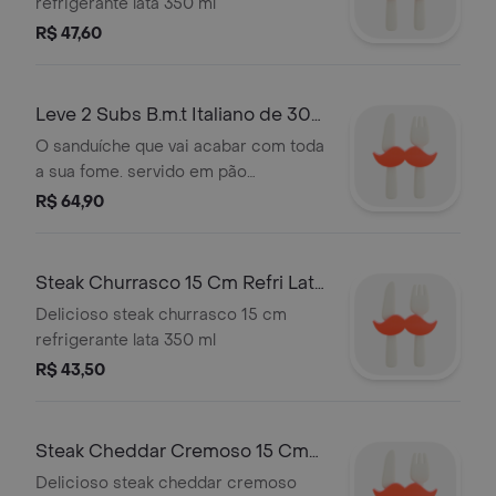
refrigerante lata 350 ml
adicional, não haverá nenhum
R$ 47,60
acréscimo no preço!
Leve 2 Subs B.m.t Italiano de 30
Cm (Igual a 60 Cm de Bmt Italia
O sanduíche que vai acabar com toda
a sua fome. servido em pão
fresquinho, com fatias de salame,
R$ 64,90
peperoni, presunto, vegetais e
condimentos à sua escolha.
Steak Churrasco 15 Cm Refri Lata
350 Ml**
Delicioso steak churrasco 15 cm
refrigerante lata 350 ml
R$ 43,50
Steak Cheddar Cremoso 15 Cm
Refri Lata 350 Ml**
Delicioso steak cheddar cremoso