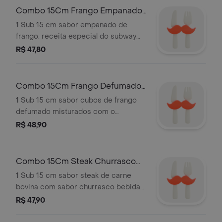
ilustrativa.
Combo 15Cm Frango Empanado
Bebida Sobremesa*
1 Sub 15 cm sabor empanado de
frango. receita especial do subway
bebida sobremesa! complementos
R$ 47,80
fixos: pão italiano branco, queijo
cheddar, alface, tomate e molho
parmesão. não é possível alterar os
Combo 15Cm Frango Defumado
ingredientes do lanche, é permitido
com Cream Cheese Bebida
1 Sub 15 cm sabor cubos de frango
apenas retirá-los. imagem
Sobremesa
defumado misturados com o
meramente ilustrativa.
delicioso cream cheese bebida
R$ 48,90
sobremesa! complementos fixos: pão
italiano branco, queijo cheddar,
alface, tomate e molho parmesão. não
Combo 15Cm Steak Churrasco
é possível alterar os ingredientes do
Bebida Sobremesa*
1 Sub 15 cm sabor steak de carne
lanche, é permitido apenas retirá-los.
bovina com sabor churrasco bebida
imagem meramente ilustrativa.
sobremesa! complementos fixos: pão
R$ 47,90
italiano branco, queijo cheddar,
alface, tomate e molho parmesão. não