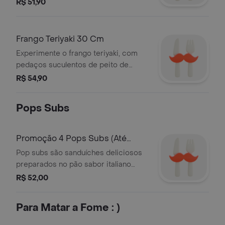
perfeição. fica ainda mais delicioso
R$ 51,90
com vegetais selecionados.
Frango Teriyaki 30 Cm
Experimente o frango teriyaki, com
pedaços suculentos de peito de
frango e o delicioso molho teriyaki
R$ 54,90
Pops Subs
Promoção 4 Pops Subs (Até
12Cm)
Pop subs são sanduíches deliciosos
preparados no pão sabor italiano
branco com tamanho diferenciado
R$ 52,00
(aproximadamente 12 cm cada
sanduíche)
Para Matar a Fome : )