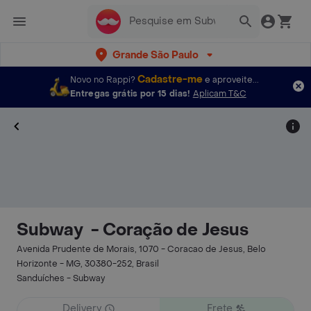
Grande São Paulo
Cadastre-me
Novo no Rappi?
e aproveite...
Entregas grátis por 15 dias!
Aplicam T&C
Subway ㅤ - Coração de Jesus
Avenida Prudente de Morais, 1070 - Coracao de Jesus, Belo
Horizonte - MG, 30380-252, Brasil
Sanduíches - Subway ㅤ
Delivery
Frete