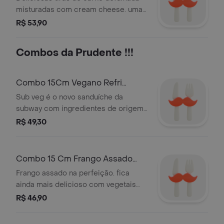
haverá acréscimo no preço.
Ml**
misturadas com cream cheese. uma
delicia de dar água da boca. no
R$ 53,90
tamanho de 30cm, para você fazer
como quiser! refri 600 ml
Combos da Prudente !!!
Combo 15Cm Vegano Refri
Sobremesa*
Sub veg é o novo sanduíche da
subway com ingredientes de origem
vegetal, sendo uma opção para os
R$ 49,30
veganos, vegetarianos e para quem
quiser experimentar esta deliciosa
combinação de pão italiano branco,
Combo 15 Cm Frango Assado
proteína vegetal, cheddar veg
Refri Cookie*
Frango assado na perfeição. fica
cremoso e seus vegetais preferidos.
ainda mais delicioso com vegetais
selecione também a bebida e
selecionados. selecione também a
R$ 46,90
sobremesa de sua preferência.
bebida e sobremesa de sua
imagem meramente ilustrativa.
preferência. imagem meramente