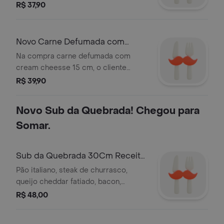
tomate para comer no domingão.
R$ 37,90
Novo Carne Defumada com
Cream Cheese 15 Cm Pop
Na compra carne defumada com
Subway Grátis
cream cheesse 15 cm, o cliente
ganha um sub pop com alface e
R$ 39,90
tomate.
Novo Sub da Quebrada! Chegou para
Somar.
Sub da Quebrada 30Cm Receita
da Quebrada
Pão italiano, steak de churrasco,
queijo cheddar fatiado, bacon,
pepperoni, alface e maionese
R$ 48,00
temperada. imagem ilustrativa. parte
da venda revertida para projetos da