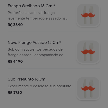
Frango Grelhado 15 Cm *
Preferência nacional. frango
levemente temperado e assado na
perfeição. fica ainda mais delicioso
R$ 38,90
com vegetais selecionados.
Novo Frango Assado 15 Cm*
Sub com suculentos pedaços de
frango assado ! acompanhado do
delicioso molho caipira. e claro,
R$ 44,90
nosso pão fresquinho, queijo e
vegetais à sua escolha. molho caipira:
molho à base de maionese com
Sub Presunto 15Cm
sabor defumado. no tamanho de 15
Experimente o delicioso sub presunto
cm, para você fazer como quiser!
R$ 37,90