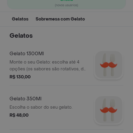
(novos usuários)
Gelatos
Sobremesa com Gelato
Gelatos
Gelato 1300Ml
Monte o seu Gelato: escolha até 4
opções (os sabores são rotativos, de
acordo com a sazonalidade dos
R$ 130,00
ingredientes)
Gelato 350Ml
Escolha o sabor do seu gelato.
R$ 48,00