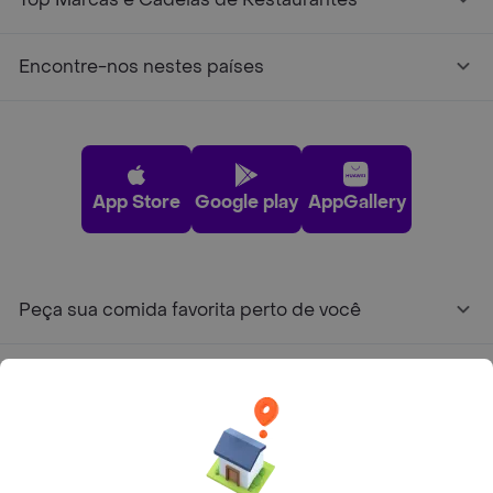
Encontre-nos nestes países
App Store
Google play
AppGallery
Peça sua comida favorita perto de você
Categorias
Junte-se ao Rappi