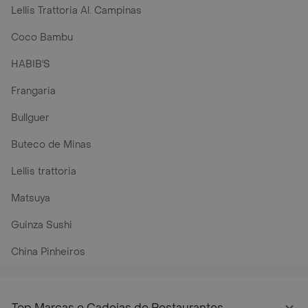
Lellis Trattoria Al. Campinas
Coco Bambu
HABIB'S
Frangaria
Bullguer
Buteco de Minas
Lellis trattoria
Matsuya
Guinza Sushi
China Pinheiros
Top Marcas e Cadeias de Restaurantes