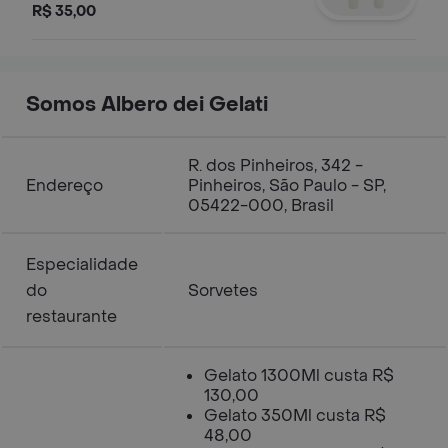
carolina, crocante e aerada + 1 pote
R$ 35,00
de gelato 150ml.
Somos Albero dei Gelati
R. dos Pinheiros, 342 -
Endereço
Pinheiros, São Paulo - SP,
05422-000, Brasil
Especialidade
do
Sorvetes
restaurante
Gelato 1300Ml custa R$
130,00
Gelato 350Ml custa R$
48,00