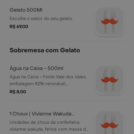
Gelato 500Ml
Escolha o sabor do seu gelato.
R$ 69,00
Sobremesa com Gelato
Água na Caixa - 500ml
Água na Caixa - Fonte Vale dos Vales,
embalagem 82% renovável,
reutilizável e reciclável
R$ 8,00
1 Choux ( Vivianne Wakuda
)+Gelato 150Ml
Unidades de choux da confeiteira
vivianne wakuda, feitos com massa de