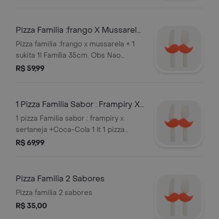
Pizza Familia :frango X Mussarela
+ 1 Sukita 1l
Pizza familia :frango x mussarela + 1
sukita 1l Família 35cm. Obs Nao
Trocamos Sabores.
R$ 59,99
1 Pizza Familia Sabor : Frampiry X
Sertaneja +Coca-Cola 1 Lt
1 pizza Familia sabor : frampiry x
sertaneja +Coca-Cola 1 lt 1 pizza
tamanho 35cm; frampiry e sertaneja
R$ 69,99
+coca 1 litros. Obs Nao Trocamos
Sabores. Serve 2 pessoas
Pizza Familia 2 Sabores
Pizza familia 2 sabores
R$ 35,00