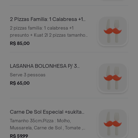
+coca 1 litros. Obs Nao Trocamos
Sabores. Serve 2 pessoas
2 Pizzas Familia: 1 Calabresa +1
Presunto + Kuat 2l
2 pizzas familia: 1 calabresa +1
presunto + Kuat 2l 2 pizzas tamanho
35 cm. Obs .Nao Trocamos Sabores.
R$ 85,00
LASANHA BOLONHESA P/ 3
PESSOAS
Serve 3 pessoas
R$ 65,00
Carne De Sol Especial +sukita
Laranja1l
Tamanho 35cm;Pizza : Molho,
Mussarela, Carne de Sol , Tomate ,
Catupiry e Orégano ! Obs Nao
R$ 59,99