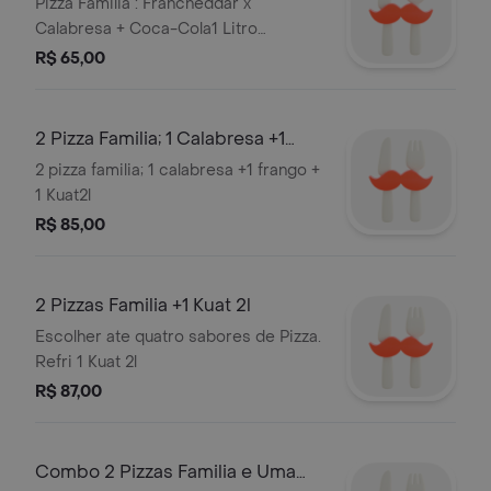
Calabresa + Coca-Cola1 Litro
Pizza Familia : Francheddar x
Calabresa + Coca-Cola1 Litro
Tamanho 35cm
R$ 65,00
2 Pizza Familia; 1 Calabresa +1
Frango + 1 Kuat2l
2 pizza familia; 1 calabresa +1 frango +
1 Kuat2l
R$ 85,00
2 Pizzas Familia +1 Kuat 2l
Escolher ate quatro sabores de Pizza.
Refri 1 Kuat 2l
R$ 87,00
Combo 2 Pizzas Familia e Uma