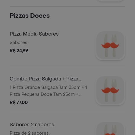
Pizzas Doces
Pizza Média Sabores
Sabores
R$ 24,99
Combo Pizza Salgada + Pizza
Doce + Refri.
1 Pizza Grande Salgada Tam 35cm + 1
Pizza Pequena Doce Tam 25cm +
Refri de 1 Litro Serve 3 pessoas
R$ 77,00
Sabores 2 sabores
Pizza de 2 sabores.