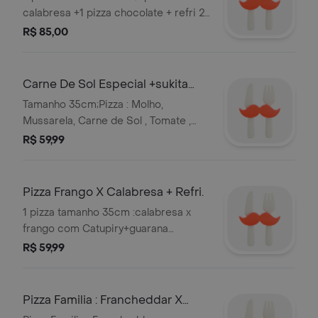
calabresa +1 pizza chocolate + refri 2
litros.Obs Nao Trocamos Sabores .
R$ 85,00
Serve 3 pessoas
Carne De Sol Especial +sukita
Laranja1l
Tamanho 35cm;Pizza : Molho,
Mussarela, Carne de Sol , Tomate ,
Catupiry e Orégano ! Obs Nao
R$ 59,99
Trocamos Sabores.
Pizza Frango X Calabresa + Refri.
1 pizza tamanho 35cm :calabresa x
frango com Catupiry+guarana
Antarctica 1l
R$ 59,99
Pizza Familia : Francheddar X