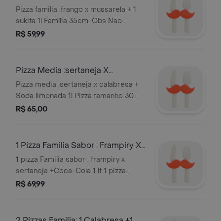
+ 1 Sukita 1l
Pizza familia :frango x mussarela + 1
sukita 1l Família 35cm. Obs Nao
Trocamos Sabores.
R$ 59,99
Pizza Media :sertaneja X
Calabresa + Soda Limonada 1l
Pizza media :sertaneja x calabresa +
Soda limonada 1l Pizza tamanho 30
cm
R$ 65,00
1 Pizza Familia Sabor : Frampiry X
Sertaneja +Coca-Cola 1 Lt
1 pizza Familia sabor : frampiry x
sertaneja +Coca-Cola 1 lt 1 pizza
tamanho 35cm; frampiry e sertaneja
R$ 69,99
+coca 1 litros. Obs Nao Trocamos
Sabores. Serve 2 pessoas
2 Pizzas Familia: 1 Calabresa +1