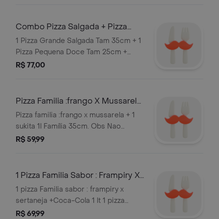
Combo Pizza Salgada + Pizza
Doce + Refri.
1 Pizza Grande Salgada Tam 35cm + 1
Pizza Pequena Doce Tam 25cm +
Refri de 1 Litro Serve 3 pessoas
R$ 77,00
Pizza Familia :frango X Mussarela
+ 1 Sukita 1l
Pizza familia :frango x mussarela + 1
sukita 1l Família 35cm. Obs Nao
Trocamos Sabores.
R$ 59,99
1 Pizza Familia Sabor : Frampiry X
Sertaneja +Coca-Cola 1 Lt
1 pizza Familia sabor : frampiry x
sertaneja +Coca-Cola 1 lt 1 pizza
tamanho 35cm; frampiry e sertaneja
R$ 69,99