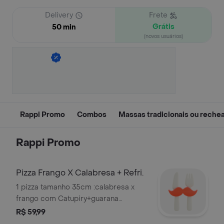
Delivery
Frete
Grátis
50 min
(novos usuários)
Rappi Promo
Combos
Massas tradicionais ou reche
Rappi Promo
Pizza Frango X Calabresa + Refri.
1 pizza tamanho 35cm :calabresa x
frango com Catupiry+guarana
Antarctica 1l
R$ 59,99