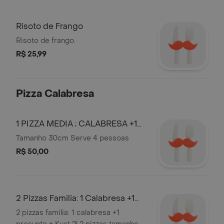
Risoto de Frango
Risoto de frango.
R$ 25,99
Pizza Calabresa
1 PIZZA MEDIA ; CALABRESA +1
COCA-COLA LATA 350 ML
Tamanho 30cm Serve 4 pessoas
R$ 50,00
2 Pizzas Familia: 1 Calabresa +1
Presunto + Kuat 2l
2 pizzas familia: 1 calabresa +1