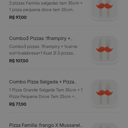
Pequena Doce+Refri 2l
2 pizzas Familia salgadas tam 35cm +
1 pizza pequena doce tam 25cm
Serve 3 pessoas
R$ 97,00
Combo3 Pizzas :1frampiry +
1carne Sol+1calabresa+1 Kuat 2l
Combo3 pizzas :1frampiry + 1carne
sol+1calabresa+1 Kuat 2l 3 pizzas
tamanho 35cm ! Obs Nao Trocamos
R$ 107,50
Sabores. Serve 4 pessoas
Combo Pizza Salgada + Pizza
Doce + Refri.
1 Pizza Grande Salgada Tam 35cm + 1
Pizza Pequena Doce Tam 25cm +
Refri de 1 Litro Serve 3 pessoas
R$ 77,00
Pizza Familia :frango X Mussarela