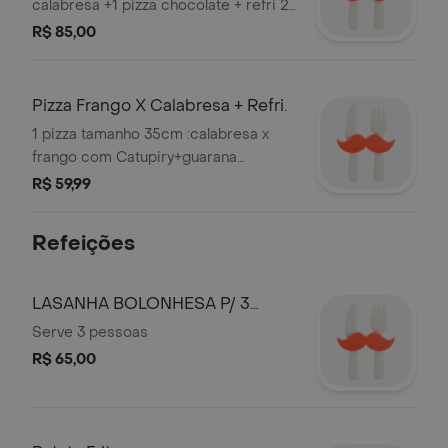
calabresa +1 pizza chocolate + refri 2
litros.Obs Nao Trocamos Sabores .
R$ 85,00
Serve 3 pessoas
Pizza Frango X Calabresa + Refri.
1 pizza tamanho 35cm :calabresa x
frango com Catupiry+guarana
Antarctica 1l
R$ 59,99
Refeições
LASANHA BOLONHESA P/ 3
PESSOAS
Serve 3 pessoas
R$ 65,00