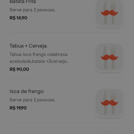
Batata Frita
Serve para 2 pessoas.
R$ 14,90
Tabua + Cerveja.
Tabua Isca frango calabresa
acebolada,batata +3cerveja
brahmaduplo malte 350 ml Tabua :
R$ 90,00
Isca de Frango , Calabresa Acebolada
+ Batata frita +
Isca de frango
Serve para 2 pessoas.
R$ 19,90