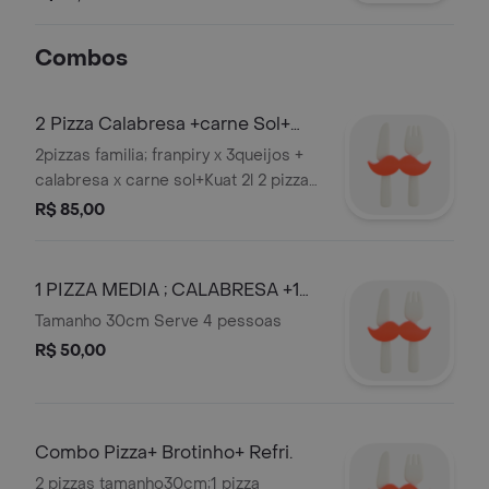
Trocamos Sabores.
Combos
2 Pizza Calabresa +carne Sol+
Frango + 3 Queijos + Refri
2pizzas familia; franpiry x 3queijos +
calabresa x carne sol+Kuat 2l 2 pizzas
tamanho 35cm . Obs. Nao Trocamos
R$ 85,00
Sabores
1 PIZZA MEDIA ; CALABRESA +1
COCA-COLA LATA 350 ML
Tamanho 30cm Serve 4 pessoas
R$ 50,00
Combo Pizza+ Brotinho+ Refri.
2 pizzas tamanho30cm;1 pizza