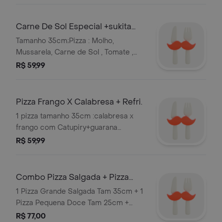
Carne De Sol Especial +sukita
Laranja1l
Tamanho 35cm;Pizza : Molho,
Mussarela, Carne de Sol , Tomate ,
Catupiry e Orégano ! Obs Nao
R$ 59,99
Trocamos Sabores.
Pizza Frango X Calabresa + Refri.
1 pizza tamanho 35cm :calabresa x
frango com Catupiry+guarana
Antarctica 1l
R$ 59,99
Combo Pizza Salgada + Pizza
Doce + Refri.
1 Pizza Grande Salgada Tam 35cm + 1
Pizza Pequena Doce Tam 25cm +
Refri de 1 Litro Serve 3 pessoas
R$ 77,00