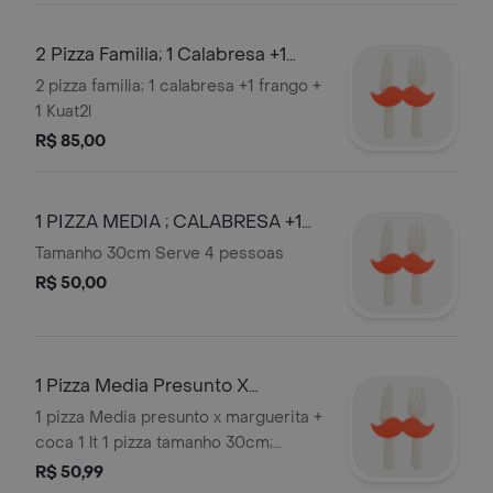
2 Pizza Familia; 1 Calabresa +1
Frango + 1 Kuat2l
2 pizza familia; 1 calabresa +1 frango +
1 Kuat2l
R$ 85,00
1 PIZZA MEDIA ; CALABRESA +1
COCA-COLA LATA 350 ML
Tamanho 30cm Serve 4 pessoas
R$ 50,00
1 Pizza Media Presunto X
Marguerita + Coca 1 Lt
1 pizza Media presunto x marguerita +
coca 1 lt 1 pizza tamanho 30cm;
presunto x marguerita + guarana 1 lt
R$ 50,99