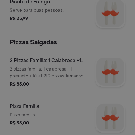
Risoto de Frango
Serve para duas pessoas.
R$ 25,99
Pizzas Salgadas
2 Pizzas Familia: 1 Calabresa +1
Presunto + Kuat 2l
2 pizzas familia: 1 calabresa +1
presunto + Kuat 2l 2 pizzas tamanho
35 cm. Obs .Nao Trocamos Sabores.
R$ 85,00
Pizza Familia
Pizza familia
R$ 35,00