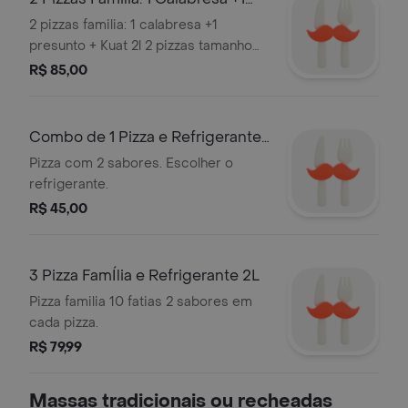
Presunto + Kuat 2l
2 pizzas familia: 1 calabresa +1
presunto + Kuat 2l 2 pizzas tamanho
35 cm. Obs .Nao Trocamos Sabores.
R$ 85,00
Combo de 1 Pizza e Refrigerante
1L
Pizza com 2 sabores. Escolher o
refrigerante.
R$ 45,00
3 Pizza FamÍlia e Refrigerante 2L
Pizza familia 10 fatias 2 sabores em
cada pizza.
R$ 79,99
Massas tradicionais ou recheadas