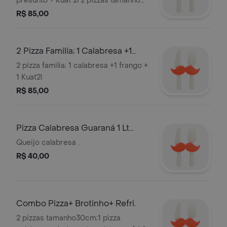
presunto + Kuat 2l 2 pizzas tamanho
35 cm. Obs .Nao Trocamos Sabores.
R$ 85,00
2 Pizza Familia; 1 Calabresa +1
Frango + 1 Kuat2l
2 pizza familia; 1 calabresa +1 frango +
1 Kuat2l
R$ 85,00
Pizza Calabresa Guaraná 1 Lt
29.99
Queijo calabresa .
R$ 40,00
Combo Pizza+ Brotinho+ Refri.
2 pizzas tamanho30cm;1 pizza