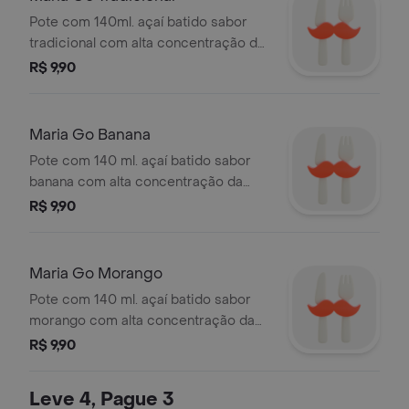
Pote com 140ml. açaí batido sabor
tradicional com alta concentração da
fruta. prático, pronto para consumo e
R$ 9,90
na quantidade ideal para um snack.
saudáv.
Maria Go Banana
Pote com 140 ml. açaí batido sabor
banana com alta concentração da
fruta. prático, pronto para consumo e
R$ 9,90
na quantidade ideal para um snack
saudável.
Maria Go Morango
Pote com 140 ml. açaí batido sabor
morango com alta concentração da
fruta. prático, pronto para consumo e
R$ 9,90
na quantidade ideal para um snack
saudável.
Leve 4, Pague 3