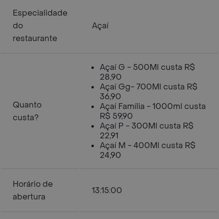
Especialidade
do
Açaí
restaurante
Açaí G - 500Ml custa R$
28,90
Açaí Gg- 700Ml custa R$
36,90
Quanto
Açaí Família - 1000ml custa
R$ 59,90
custa?
Açaí P - 300Ml custa R$
22,91
Açaí M - 400Ml custa R$
24,90
Horário de
13:15:00
abertura