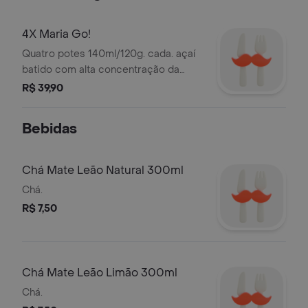
4X Maria Go!
Quatro potes 140ml/120g. cada. açaí
batido com alta concentração da
fruta. prático, pronto para consumo e
R$ 39,90
na quantidade ideal para um snack
saudável.
Bebidas
Chá Mate Leão Natural 300ml
Chá.
R$ 7,50
Chá Mate Leão Limão 300ml
Chá.