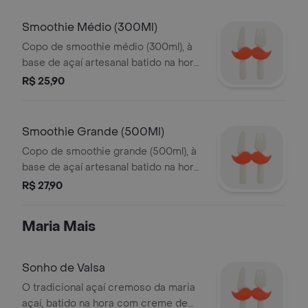
promoção considera o preço dos
acompanhamentos pagos
Smoothie Médio (300Ml)
individualmente. a montagem do copo
Copo de smoothie médio (300ml), à
não pode ser alterada e os
base de açaí artesanal batido na hora
acompanhamentos não podem ser
da maria açaí. escolha entre os quatro
R$ 25,90
excluídos. imagens ilustrativas.
sabores de pura refrescância.
imagens ilustrativas.
Smoothie Grande (500Ml)
Copo de smoothie grande (500ml), à
base de açaí artesanal batido na hora
da maria açaí. escolha entre os quatro
R$ 27,90
sabores de pura refrescância.
imagens ilustrativas.
Maria Mais
Sonho de Valsa
O tradicional açaí cremoso da maria
açaí, batido na hora com creme de