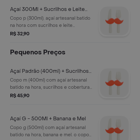
imagens ilustrativas.
enviamos os acompanhamentos
Açaí 300Ml + Sucrilhos e Leite
separados. a promoção considera os
Condensado
Copo p (300ml). açaí artesanal batido
preços dos acompanhamentos pagos
na hora com sucrilhos e leite
individualmente. não é possível alterar
condensado. o copo ira tampado com
R$ 32,90
a montagem do copo, nem os
os acompanhamentos em três partes:
complementos pré-definidos.
fundo, meio e topo. não enviamos os
imagens ilustrativas.
Pequenos Preços
acompanhamentos separados. a
promoção considera os preços dos
acompanhamentos pagos
Açaí Padrão (400ml) + Sucrilhos
individualmente. não é possível alterar
e Cobertura de Morango
Copo m (400ml) com açaí artesanal
a montagem do copo, nem os
batido na hora, sucrilhos e cobertura
complementos pré-definidos.
de morango. o copo ira tampado com
R$ 45,90
imagens ilustrativas.
os acompanhamentos em três partes:
fundo, meio e topo. não enviamos os
acompanhamentos separados. a
Açaí G - 500Ml + Banana e Mel
promoção considera os preços dos
Copo g (500ml) com açaí artesanal
acompanhamentos pagos
batido na hora, banana e mel. o copo
individualmente. não é possível alterar