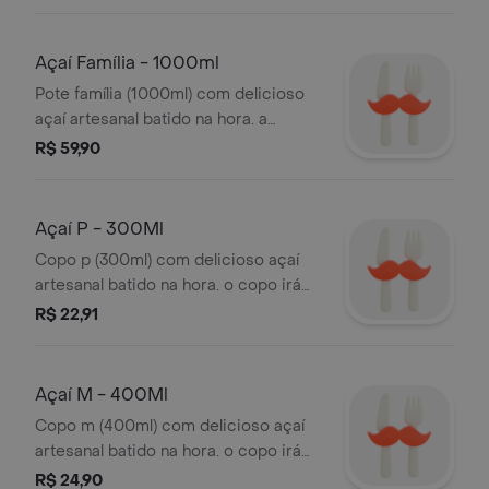
em três camadas: fundo, meio e no
topo. não disponibilizamos os
acompanhamentos separados.
Açaí Família - 1000ml
Pote família (1000ml) com delicioso
açaí artesanal batido na hora. a
embalagem irá tampada e os
R$ 59,90
acompanhamentos irão em duas
camadas: meio e no topo. não
disponibilizamos os
Açaí P - 300Ml
acompanhamentos separados.
Copo p (300ml) com delicioso açaí
imagens ilustrativas.
artesanal batido na hora. o copo irá
tampado e os acompanhamentos irão
R$ 22,91
em três camadas: fundo, meio e no
topo. não disponibilizamos os
acompanhamentos separados.
Açaí M - 400Ml
Copo m (400ml) com delicioso açaí
artesanal batido na hora. o copo irá
tampado e os acompanhamentos irão
R$ 24,90