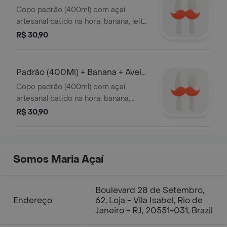
Condensado
Copo padrão (400ml) com açaí
artesanal batido na hora, banana, leite
em pó e leite condensado. o copo ira
R$ 30,90
tampado com os acompanhamentos
em três partes: fundo, meio e topo.
não enviamos os acompanhamentos
Padrão (400Ml) + Banana + Aveia
separados. a promoção considera os
+ Mel
Copo padrão (400ml) com açaí
preços dos acompanhamentos pagos
artesanal batido na hora, banana,
individualmente..
aveia e mel. o copo ira tampado com
R$ 30,90
os acompanhamentos no fundo, meio
e topo.
Somos Maria Açaí
Boulevard 28 de Setembro,
Endereço
62, Loja - Vila Isabel, Rio de
Janeiro - RJ, 20551-031, Brazil