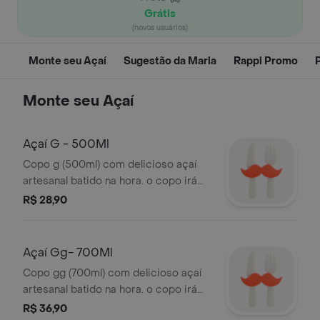
Grátis
(novos usuários)
Monte seu Açaí
Sugestão da Maria
Rappi Promo
Monte seu Açaí
Açaí G - 500Ml
Copo g (500ml) com delicioso açaí
artesanal batido na hora. o copo irá
tampado e os acompanhamentos irão
R$ 28,90
em três camadas: fundo, meio e no
topo. não disponibilizamos os
acompanhamentos separados.
Açaí Gg- 700Ml
Copo gg (700ml) com delicioso açaí
artesanal batido na hora. o copo irá
tampado e os acompanhamentos irão
R$ 36,90