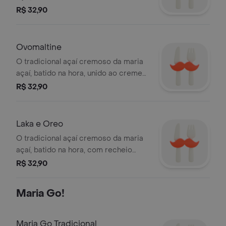
valsa e pedaços de sonho de valsa.
R$ 32,90
aproximadamente 300 ml. o copo irá
tampado. não vendemos os
acompanhamentos separadamente.
Ovomaltine
imagem ilustrativa.
O tradicional açaí cremoso da maria
açaí, batido na hora, unido ao creme
profissional e flocos crocantes.
R$ 32,90
aproximadamente 300 ml. o copo irá
tampado. não vendemos os
acompanhamentos separadamente.
Laka e Oreo
O tradicional açaí cremoso da maria
açaí, batido na hora, com recheio
latissímo, farelo e pedaços de oreo️.
R$ 32,90
aproximadamente 300 ml. .
Maria Go!
Maria Go Tradicional