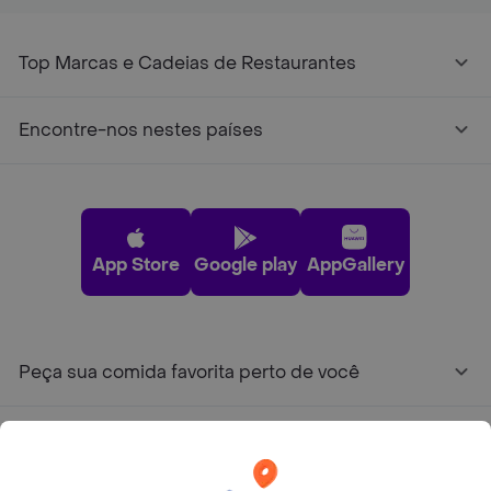
Top Marcas e Cadeias de Restaurantes
Encontre-nos nestes países
App Store
Google play
AppGallery
Peça sua comida favorita perto de você
Categorias