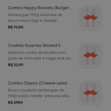
Combo Happy Rockets (Burger +
Batata + B
Hambúrguer 150g maionese de
bacon onion rings e cheddar
cremoso no brioche Acompanha
R$ 70,90
batata e Budweiser
Cookies Surprise Wicked II
Delicioso cookie de baunilha com
gotas de chocolate A magia está por
dentro ao abrir você descobre qual
R$ 22,90
personagem veio visitar seu dia
Glinda rosa o
Combo Classic (Cheese salad
bacon HB 100
Nosso suculento hambúrguer de
100g queijo cheddar artesanal alface
tomate e bacon crocante Acompanha
R$ 59,90
batata frita e refrigerante