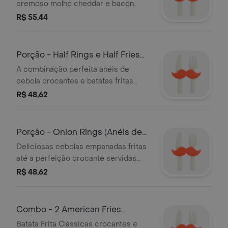
cremoso molho cheddar e bacon
crocante picado Uma explosão de
R$ 55,44
sabor
Porção - Half Rings e Half Fries
(Anéis
A combinação perfeita anéis de
cebola crocantes e batatas fritas
acompanhadas do irresistível molho
R$ 48,62
Ranch
Porção - Onion Rings (Anéis de
Cebola c/
Deliciosas cebolas empanadas fritas
até a perfeição crocante servidas
com nosso molho Ranch especial
R$ 48,62
Combo - 2 American Fries
(Batata Frita C
Batata Frita Clássicas crocantes e