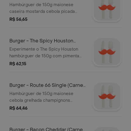
150g, Maion
Hambúrguer de 150g maionese
caseira mostarda cebola picada
relish picles alface e tomate no pão
R$ 56,65
Burger - The Spicy Houston
(Carne 150g,
Experimente o The Spicy Houston
hambúrguer de 150g com pimenta
queijo e molho especial para os
R$ 62,15
amantes de um sabor picante
Burger - Route 66 Single (Carne
150g, Ch
Hambúrguer de 150g maionese
cebola grelhada champignons
fatiados e queijo suíço tudo no pão
R$ 64,46
brioche
Burger - Bacon Cheddar (Carne