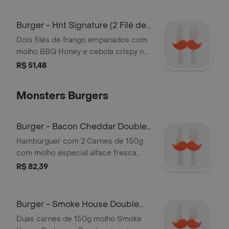
Burger - Hnt Signature (2 Filé de
Frango
Dois filés de frango empanados com
molho BBQ Honey e cebola crispy no
pão brioche Uma explosão de sabor
R$ 51,48
Monsters Burgers
Burger - Bacon Cheddar Double
(Carne 150
Hambúrguer com 2 Carnes de 150g
com molho especial alface fresca
tomate cebola branca queijo cheddar
R$ 82,39
derretido
Burger - Smoke House Double
(Carne 150g,
Duas carnes de 150g molho Smoke