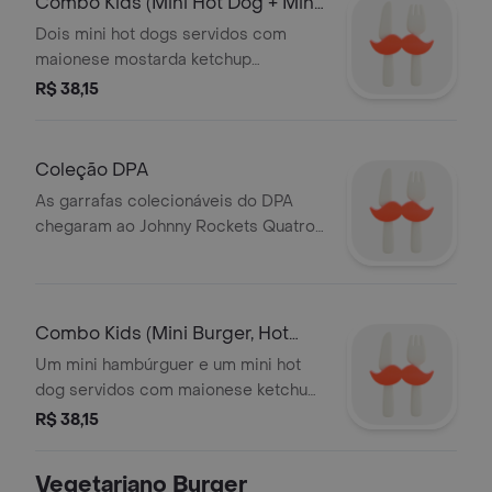
Combo Kids (Mini Hot Dog + Mini
Porção d
Dois mini hot dogs servidos com
maionese mostarda ketchup
Acompanha 12 porção de American
R$ 38,15
Fries e um refrigerante lata
350mlAcompanha um brinde infan
Coleção DPA
As garrafas colecionáveis do DPA
chegaram ao Johnny Rockets Quatro
opções para colecionar e se divertir
Combo Kids (Mini Burger, Hot
dog e Porçã
Um mini hambúrguer e um mini hot
dog servidos com maionese ketchup
mostarda Acompanha 12 porção de
R$ 38,15
American Fries e refrigerante lata
350mlAcompanha u
Vegetariano Burger