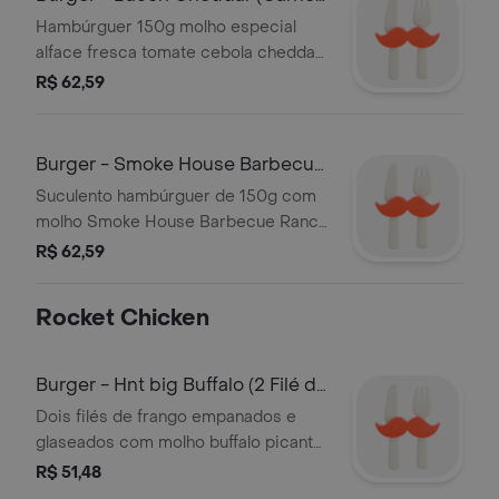
150g, Ched
Hambúrguer 150g molho especial
alface fresca tomate cebola cheddar
cremoso e bacon crocante no pão
R$ 62,59
brioche
Burger - Smoke House Barbecue
Ranch (Car
Suculento hambúrguer de 150g com
molho Smoke House Barbecue Ranch
onion rings crocantes cheddar e
R$ 62,59
bacon
Rocket Chicken
Burger - Hnt big Buffalo (2 Filé de
Fran
Dois filés de frango empanados e
glaseados com molho buffalo picante
maionese picles e cebola crispy
R$ 51,48