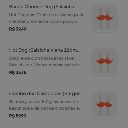
Bacon Cheese Dog (Salsicha
Viena 22cm,Ch
Hot Dog com 22cm de salsicha queijo
cheddar cremoso e bacon picado
Uma deliciosa combinação de
R$ 39,49
saboresTurbine seu hot dog na
próxima etapa
Hot Dog (Salsicha Viena 22cm,
Ketchup, M
Delicie-se com nossa irresistível
Salsicha de 22cm acompanhada de
ketchup e mostarda tudo preparado
R$ 35,75
no autêntico estilo americanoTurbine
seu Hot dog n
Combo dos Campeões (Burger +
Batata + Pe
Hambúrguer de 150g maionese de
bacon anéis de cebola crocantes e
cheddar cremoso no pão brioche
R$ 59,90
Acompanha batata e Pepsi