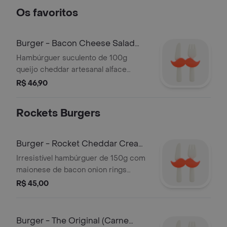
Os favoritos
Burger - Bacon Cheese Salad
(Carne 100g,
Hambúrguer suculento de 100g
queijo cheddar artesanal alface
fresca tomate suculento e duas fatias
R$ 46,90
de bacon
Rockets Burgers
Burger - Rocket Cheddar Cream
(Bacon, On
Irresistível hambúrguer de 150g com
maionese de bacon onion rings
crocantes e cremoso molho cheddar
R$ 45,00
no brioche
Burger - The Original (Carne