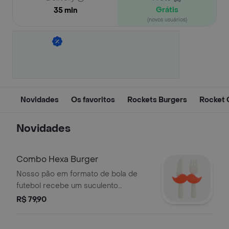
Grátis
35 min
(novos usuários)
Novidades
Os favoritos
Rockets Burgers
Rocket 
Novidades
Combo Hexa Burger
Nosso pão em formato de bola de
futebol recebe um suculento
hambúrguer Angus de 150g coberto
R$ 79,90
com molho especial Johnny Rockets
cheddar derretido bacon