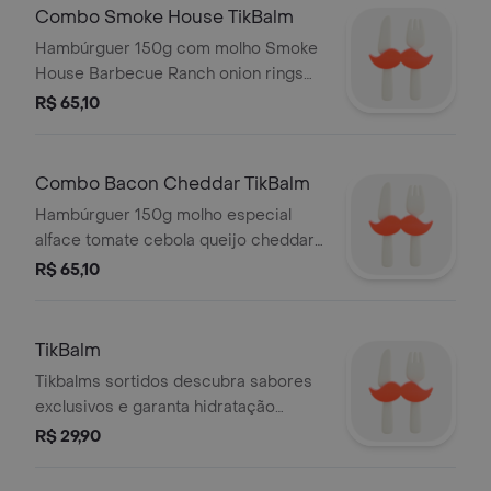
Combo Smoke House TikBalm
Hambúrguer 150g com molho Smoke
House Barbecue Ranch onion rings
cheddar e o exclusivo Tikbalm
R$ 65,10
Combo Bacon Cheddar TikBalm
Hambúrguer 150g molho especial
alface tomate cebola queijo cheddar
onion rings e o toque único do
R$ 65,10
Tikbalm
TikBalm
Tikbalms sortidos descubra sabores
exclusivos e garanta hidratação
intensa com um toque divertido
R$ 29,90