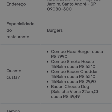
Endereço
Jardim, Santo André - SP,
09080-500
Especialidade
do
Burgers
restaurante
Combo Hexa Burger custa
R$ 79,90
Combo Smoke House
TikBalm custa R$ 65,10
Quanto
Combo Bacon Cheddar
TikBalm custa R$ 65,10
custa?
TikBalm custa R$ 29,90
Bacon Cheese Dog
(Salsicha Viena 22cm,Ch
custa R$ 39,49
Tempo