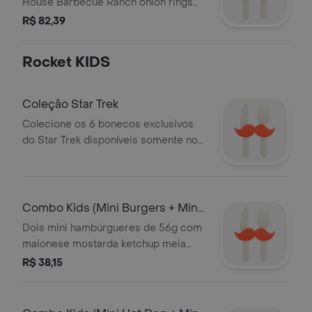
House Barbecue Ranch onion rings
cheddar e bacon no pão
R$ 82,39
Rocket KIDS
Coleção Star Trek
Colecione os 6 bonecos exclusivos
do Star Trek disponíveis somente no
Johnny Rockets Uma aventura
intergaláctica
Combo Kids (Mini Burgers + Mini
Porção d
Dois mini hambúrgueres de 56g com
maionese mostarda ketchup meia
porção de American Fries e um
R$ 38,15
refrigerante em lata 350ml Inclui um
brinde infantil à