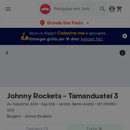
Grande São Paulo
Cadastre-me
Novo no Rappi?
e aproveite...
Entregas grátis por 15 dias!
Aplicam T&C
Johnny Rockets - Tamanduateí 3
Av. Industrial, 600 - loja 526 - Jardim, Santo André - SP, 09080-
500
Burgers - Johnny Rockets
Delivery
Frete