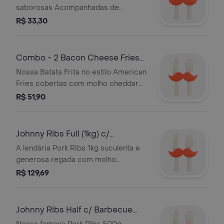
saborosas Acompanhadas de
maionese verde para uma
R$ 33,30
experiência ainda mais irresistível
Combo - 2 Bacon Cheese Fries
(Batata Fri
Nossa Batata Frita no estilo American
Fries cobertas com molho cheddar
cremoso e bacon picado Uma
R$ 51,90
combinação irresistível de sabores
para satisfazer s
Johnny Ribs Full (1kg) c/
Barbecue + Ame
A lendária Pork Ribs 1kg suculenta e
generosa regada com molho
barbecue acompanhada de American
R$ 129,69
Fries
Johnny Ribs Half c/ Barbecue
(500g) + 1/