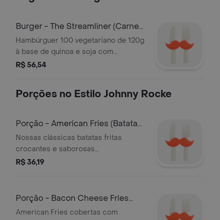
Burger - The Streamliner (Carne
de Soja
Hambúrguer 100 vegetariano de 120g
à base de quinoa e soja com
mostarda e picles Sabor e leveza
R$ 56,54
Porções no Estilo Johnny Rocke
Porção - American Fries (Batata
Frita Cl
Nossas clássicas batatas fritas
crocantes e saborosas
acompanhadas da irresistível
R$ 36,19
maionese verde
Porção - Bacon Cheese Fries
(Batata Frit
American Fries cobertas com