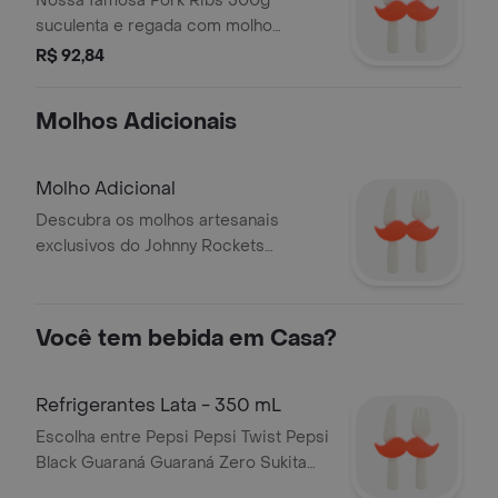
Nossa famosa Pork Ribs 500g
suculenta e regada com molho
barbecue acompanhada de 12 porção
R$ 92,84
de American Fries
Molhos Adicionais
Molho Adicional
Descubra os molhos artesanais
exclusivos do Johnny Rockets
Sabores únicos que elevam sua
refeição a outro nível
Você tem bebida em Casa?
Refrigerantes Lata - 350 mL
Escolha entre Pepsi Pepsi Twist Pepsi
Black Guaraná Guaraná Zero Sukita
Laranja e Soda Limonada Refresque