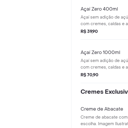
Açaí Zero 400ml
Açaí sem adição de açú
com cremes, caldas e
a sua escolha. Imagem Il
R$ 39,90
Açaí Zero 1000ml
Açaí sem adição de açú
com cremes, caldas e
a sua escolha. Imagem Il
R$ 70,90
Cremes Exclusi
Creme de Abacate
Creme de abacate com 
escolha. Imagem Ilustra