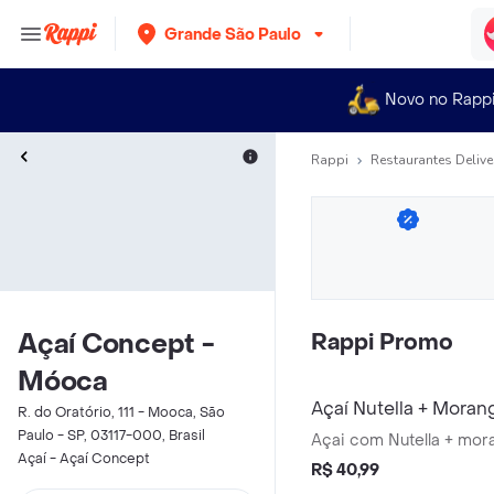
Grande São Paulo
Novo no Rapp
Rappi
Restaurantes Delive
Açaí Concept -
Rappi Promo
Móoca
Açaí Nutella + Mora
R. do Oratório, 111 - Mooca, São
Paulo - SP, 03117-000, Brasil
Açai com Nutella + mor
Açaí - Açaí Concept
R$ 40,99