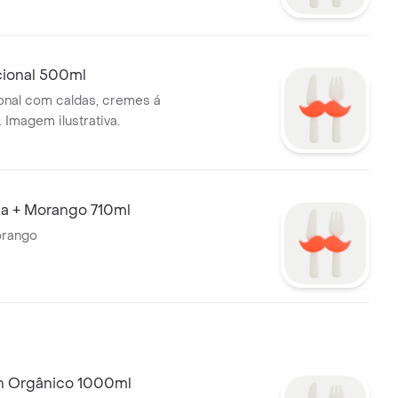
cional 500ml
ional com caldas, cremes á
 Imagem ilustrativa.
la + Morango 710ml
orango
n Orgânico 1000ml