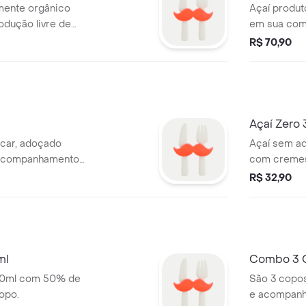
mente orgânico
Açaí produt
dução livre de
em sua comp
es.
agrotóxicos 
R$ 70,90
Açaí Zero
car, adoçado
Açaí sem ad
 acompanhamentos
com cremes
ustrativa
a sua escolh
R$ 32,90
ml
Combo 3 
50% de
São 3 copo
opo.
e acompanh