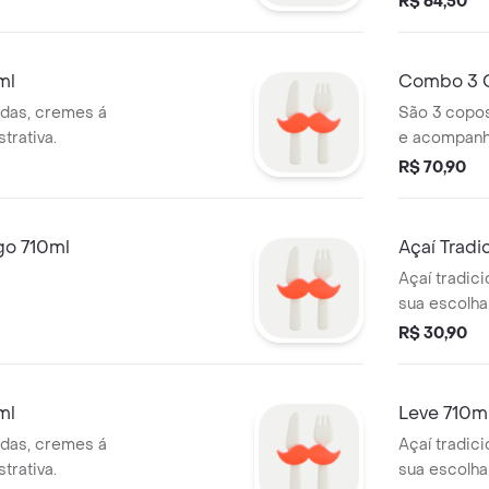
R$ 64,50
ml
Combo 3 
ldas, cremes á
São 3 copo
trativa.
e acompanh
R$ 70,90
go 710ml
Açaí Tradi
Açaí tradic
sua escolha.
R$ 30,90
ml
Leve 710ml
ldas, cremes á
Açaí tradic
trativa.
sua escolha.