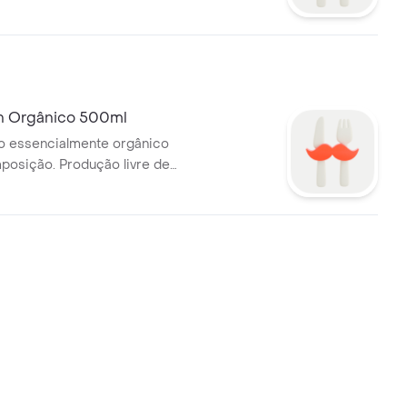
n Orgânico 500ml
o essencialmente orgânico
osição. Produção livre de
e fertilizantes.