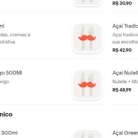
R$ 30,90
ml
Açaí Tradi
ldas, cremes á
Açaí tradic
trativa.
sua escolha.
R$ 42,90
ngo 500Ml
Açaí Nutel
ango.
Nutella + M
R$ 48,99
nico
o 300ml
Açaí Gree