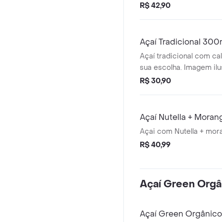
R$ 42,90
Açaí Tradicional 300
Açaí tradicional com ca
sua escolha. Imagem ilus
R$ 30,90
Açaí Nutella + Mora
Açai com Nutella + mor
R$ 40,99
Açaí Green Orgâ
Açaí Green Orgânic