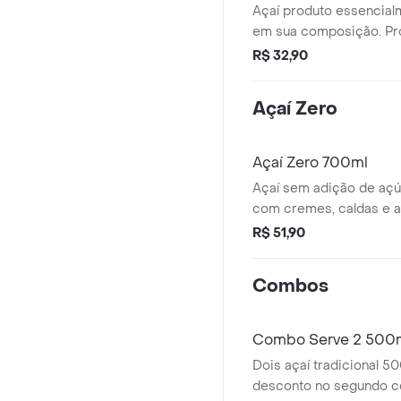
Açaí produto essencial
em sua composição. Pro
agrotóxicos e fertilizant
R$ 32,90
Açaí Zero
Açaí Zero 700ml
Açaí sem adição de açú
com cremes, caldas e
a sua escolha. Imagem Il
R$ 51,90
Combos
Combo Serve 2 500
Dois açaí tradicional 500ml com 
desconto no segundo c