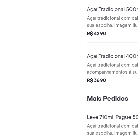
Açaí Tradicional 500
Açaí tradicional com ca
sua escolha. Imagem ilus
R$ 42,90
Açaí Tradicional 400
Açaí tradicional com ca
acompanhamentos á sua
Imagem ilustrativa.
R$ 36,90
Mais Pedidos
Leve 710ml, Pague 50
Açaí tradicional com ca
sua escolha. Imagem ilus