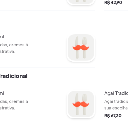
R$ 42,90
ml
ldas, cremes á
trativa.
radicional
ml
Açaí Tradi
ldas, cremes á
Açaí tradic
trativa.
sua escolha.
R$ 67,30