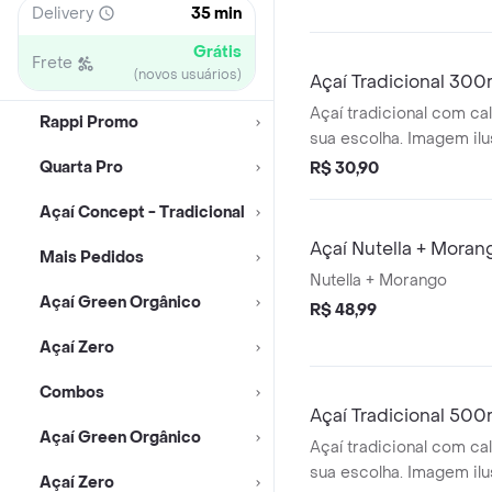
Delivery
35 min
Grátis
Frete
(novos usuários)
Açaí Tradicional 300
Açaí tradicional com ca
Rappi Promo
sua escolha. Imagem ilus
Quarta Pro
R$ 30,90
Açaí Concept - Tradicional
Açaí Nutella + Moran
Mais Pedidos
Nutella + Morango
Açaí Green Orgânico
R$ 48,99
Açaí Zero
Combos
Açaí Tradicional 500
Açaí Green Orgânico
Açaí tradicional com ca
sua escolha. Imagem ilus
Açaí Zero