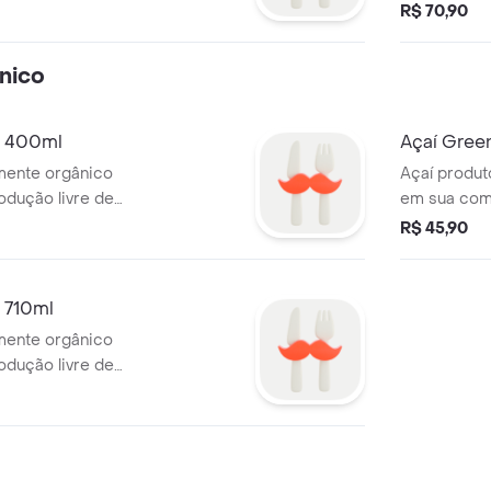
R$ 70,90
nico
o 400ml
Açaí Gree
mente orgânico
Açaí produt
dução livre de
em sua comp
es.
agrotóxicos 
R$ 45,90
 710ml
mente orgânico
dução livre de
es.