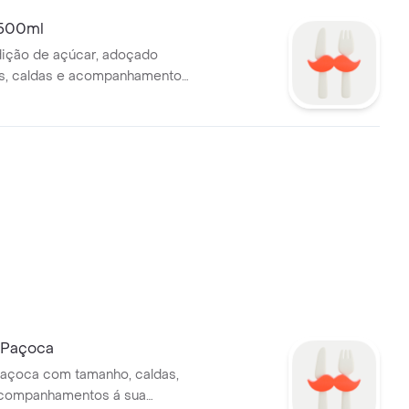
 500ml
ição de açúcar, adoçado
, caldas e acompanhamentos
a. Imagem Ilustrativa
 Paçoca
açoca com tamanho, caldas,
companhamentos á sua