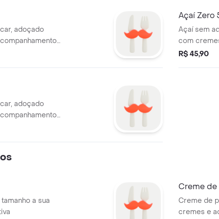
Açaí Zero
car, adoçado
Açaí sem ad
 acompanhamentos
com cremes
ustrativa
a sua escolh
R$ 45,90
car, adoçado
 acompanhamentos
ustrativa
vos
Creme de
tamanho a sua
Creme de p
tiva
cremes e a