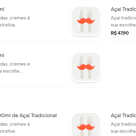
ml
Açaí Tradi
ldas, cremes á
Açaí tradic
trativa.
sua escolha.
R$ 47,90
ml
ldas, cremes e
 escolha.
0ml de Açaí Tradicional
Açaí Tradi
ldas, cremes á
Açaí tradic
trativa.
sua escolha.