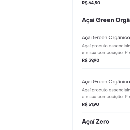
R$ 64,50
Açaí Green Orgâ
Açaí Green Orgânic
Açaí produto essencial
em sua composição. Pro
agrotóxicos e fertilizant
R$ 39,90
Açaí Green Orgânico
Açaí produto essencial
em sua composição. Pro
agrotóxicos e fertilizant
R$ 51,90
Açaí Zero