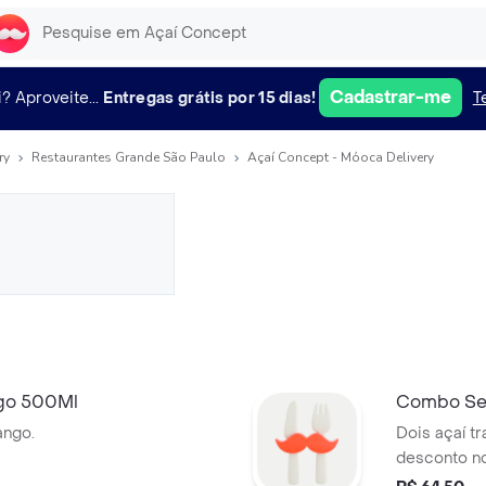
Cadastrar-me
i?
Aproveite...
Entregas grátis por 15 dias!
T
ry
Restaurantes Grande São Paulo
Açaí Concept - Móoca Delivery
ngo 500Ml
Combo Se
ango.
Dois açaí tradic
desconto n