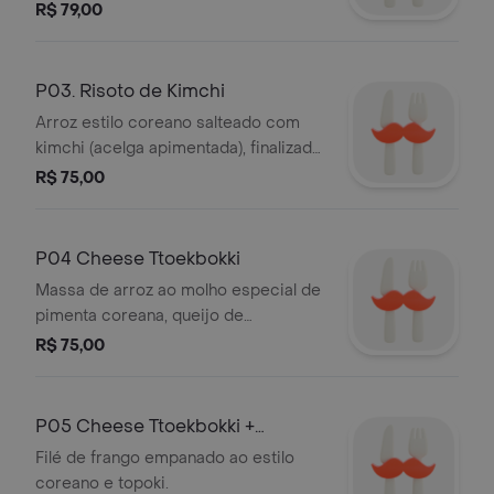
sua proteína preferida e molho entre
R$ 79,00
pimenta e shoyu.
P03. Risoto de Kimchi
Arroz estilo coreano salteado com
kimchi (acelga apimentada), finalizado
com ovo frito.
R$ 75,00
P04 Cheese Ttoekbokki
Massa de arroz ao molho especial de
pimenta coreana, queijo de
mussarela, odeng pedaços de massa
R$ 75,00
de peixe com molho especial picante.
P05 Cheese Ttoekbokki +
Chicken Katsu
Filé de frango empanado ao estilo
coreano e topoki.