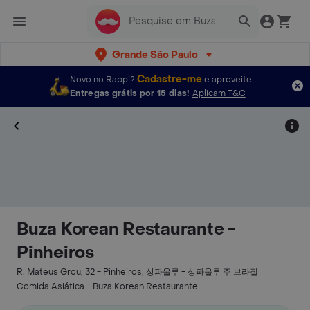
Grande São Paulo
Cadastre-me
Novo no Rappi?
e aproveite...
Entregas grátis por 15 dias!
Aplicam T&C
Buza Korean Restaurante -
Pinheiros
R. Mateus Grou, 32 - Pinheiros, 상파울루 - 상파울루 주 브라질
Comida Asiática - Buza Korean Restaurante