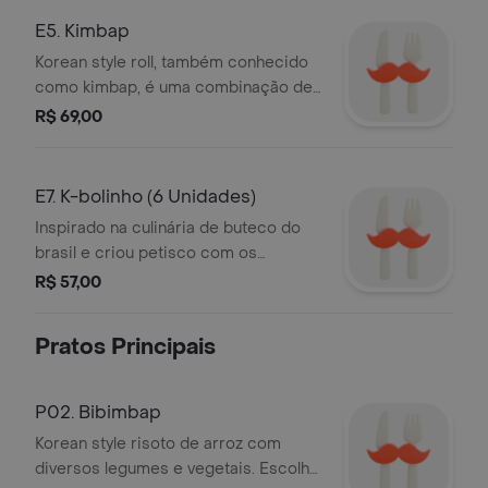
E5. Kimbap
Korean style roll, também conhecido
como kimbap, é uma combinação de
diversos ingredientes enrolados na
R$ 69,00
folha de alga. é um dos pratos mais
populares.
E7. K-bolinho (6 Unidades)
Inspirado na culinária de buteco do
brasil e criou petisco com os
ingredientes coreanos, a base de
R$ 57,00
carne suina e kimchi. .
Pratos Principais
P02. Bibimbap
Korean style risoto de arroz com
diversos legumes e vegetais. Escolha