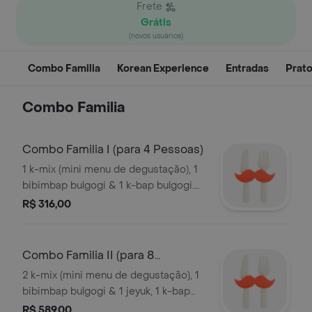
Frete
Grátis
(novos usuários)
Combo Familia
Korean Experience
Entradas
Prato
Combo Familia
Combo Familia I (para 4 Pessoas)
1 k-mix (mini menu de degustação), 1
bibimbap bulgogi & 1 k-bap bulgogi.
acompanha 2 choco pie & 2 custard.
R$ 316,00
Combo Familia II (para 8
Pessoas)
2 k-mix (mini menu de degustação), 1
bibimbap bulgogi & 1 jeyuk, 1 k-bap
bulgogi & 1 k-bap jeyuk. + 4 choco pie
R$ 589,00