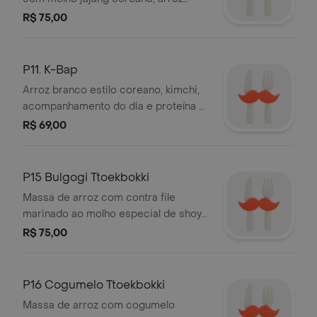
branco e saladinha de repolho.
R$ 75,00
P11. K-Bap
Arroz branco estilo coreano, kimchi,
acompanhamento do dia e proteína a
sua escolha.
R$ 69,00
P15 Bulgogi Ttoekbokki
Massa de arroz com contra file
marinado ao molho especial de shoyu
levemente adocicado com
R$ 75,00
legumes(cebola/cenoura/repolho) .
P16 Cogumelo Ttoekbokki
Massa de arroz com cogumelo