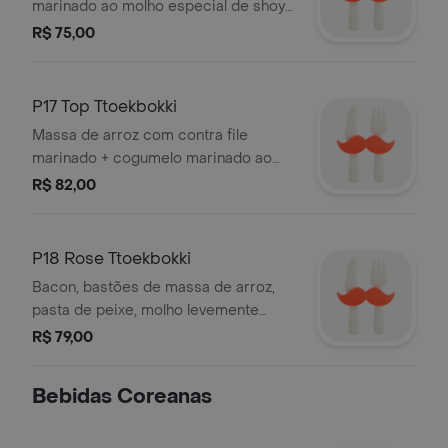
marinado ao molho especial de shoyu
levemente adocicado com
R$ 75,00
legumes(cebola/cenoura/repolho).
P17 Top Ttoekbokki
Massa de arroz com contra file
marinado + cogumelo marinado ao
molho especial de shoyu levemente
R$ 82,00
adocicado com legumes como
cebola, cenoura e repolho.
P18 Rose Ttoekbokki
Bacon, bastões de massa de arroz,
pasta de peixe, molho levemente
picante com creme de leite cremoso,
R$ 79,00
nova tendência do buzá.
Bebidas Coreanas