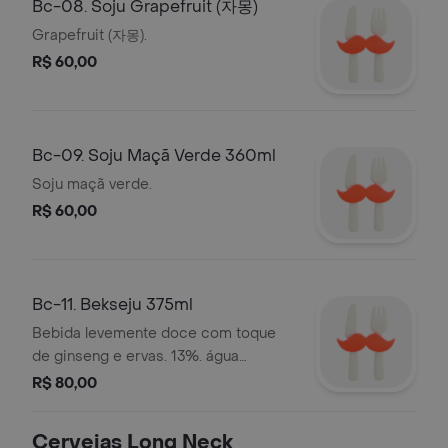
Bc-08. Soju Grapefruit (자몽)
Grapefruit (자몽).
R$ 60,00
Bc-09. Soju Maçã Verde 360ml
Soju maçã verde.
R$ 60,00
Bc-11. Bekseju 375ml
Bebida levemente doce com toque
de ginseng e ervas. 13%. água
purificada, arroz, ginseng, bagas de
R$ 80,00
esquisandra, vinagre de caqui,
gengibre, ervas.
Cervejas Long Neck