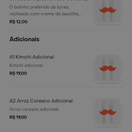
O bolinho preferido da korea,
recheado com creme de baunilha,
leve e gostoso. Ideal para
R$ 12,00
sobremesas rápidas ou um café.
Adicionais
A1 Kimchi Adicional
Kimchi adicional
R$ 19,00
A2 Arroz Coreano Adicional
Arroz coreano adicional
R$ 19,00