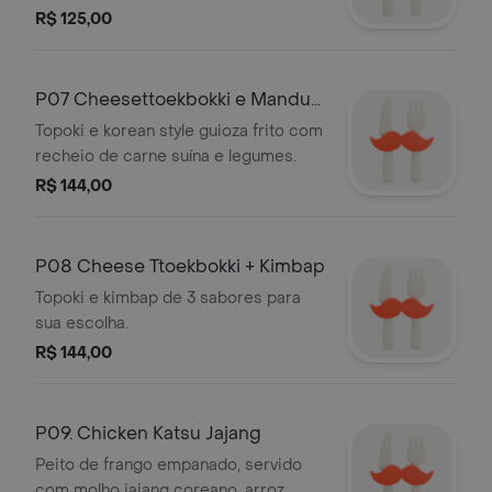
R$ 125,00
P07 Cheesettoekbokki e Mandu
Frito-8und
Topoki e korean style guioza frito com
recheio de carne suína e legumes.
R$ 144,00
P08 Cheese Ttoekbokki + Kimbap
Topoki e kimbap de 3 sabores para
sua escolha.
R$ 144,00
P09. Chicken Katsu Jajang
Peito de frango empanado, servido
com molho jajang coreano, arroz