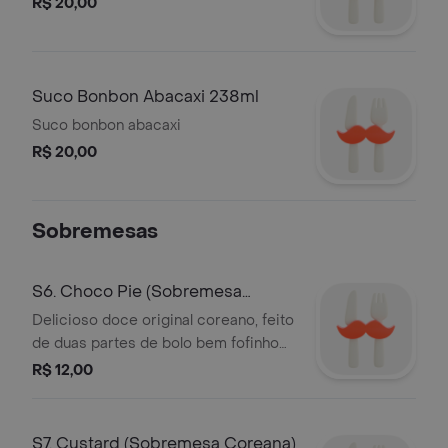
R$ 20,00
Suco Bonbon Abacaxi 238ml
Suco bonbon abacaxi
R$ 20,00
Sobremesas
S6. Choco Pie (Sobremesa
Coreana)
Delicioso doce original coreano, feito
de duas partes de bolo bem fofinho
com recheio de marshmallow e
R$ 12,00
coberto com chocolate.
S7. Custard (Sobremesa Coreana)