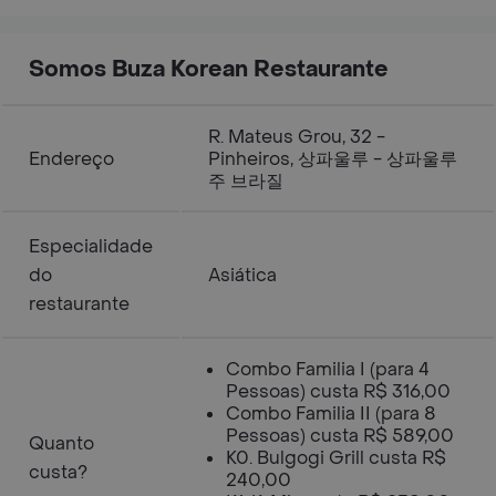
Somos Buza Korean Restaurante
R. Mateus Grou, 32 -
Endereço
Pinheiros, 상파울루 - 상파울루
주 브라질
Especialidade
do
Asiática
restaurante
Combo Familia I (para 4
Pessoas) custa R$ 316,00
Combo Familia II (para 8
Pessoas) custa R$ 589,00
Quanto
K0. Bulgogi Grill custa R$
custa?
240,00