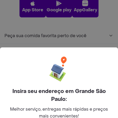
App Store
Google play
AppGallery
Peça sua comida favorita perto de você
Categorias
Junte-se ao Rappi
Sobre Rappi
Insira seu endereço em Grande São
Paulo:
Facebook
Twitter
Instagram
Melhor serviço, entregas mais rápidas e preços
©
2026
Rappi Inc. All rights reserved.
mais convenientes!