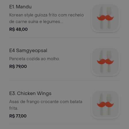
E1. Mandu
Korean style guioza frito com recheio
de carne suína e legumes.
Acompanha molho especial da casa.
R$ 48,00
Escolha o tamanho.
E4 Samgyeopsal
Panceta cozida ao molho.
R$ 79,00
E3. Chicken Wings
Asas de frango crocante com batata
frita.
R$ 77,00