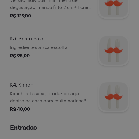
Versão individual! mini menu de
degustação, mandu frito 2 un. + honey
garlic 2 un. + 1/2 porção de ttoekbokki
R$ 129,00
+ 1/2 porção kimbap.
K3. Ssam Bap
Ingredientes a sua escolha.
R$ 95,00
K4. Kimchi
Kimchi artesanal, produzido aqui
dentro da casa com muito carinho!!!
temos 2 opções de tamanho de
R$ 40,00
200gr & 500gr.
Entradas