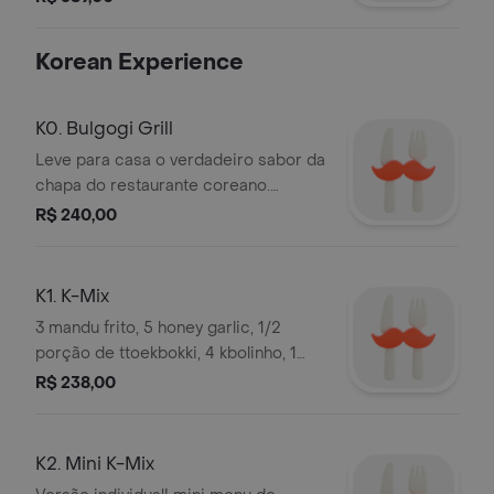
& 4 custard.
Korean Experience
K0. Bulgogi Grill
Leve para casa o verdadeiro sabor da
chapa do restaurante coreano.
Bulgogi, contra file marinado no
R$ 240,00
molho tradicional coreano. Sabor
levemente adocicado e muito
suculento. Incluindo 500G de
K1. K-Mix
Proteina, 2 arroz coreano, conserva
3 mandu frito, 5 honey garlic, 1/2
de cebola, banchan tradicional, folhas
porção de ttoekbokki, 4 kbolinho, 1
fresca para ssam. Serve 2 pessoas
porção de kimbap.
R$ 238,00
K2. Mini K-Mix