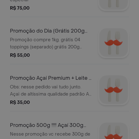
R$ 75,00
Promoção do Dia (Grátis 200g
de Creme) 1kg + 4 Toppings
Promoção compre 1kg. grátis 04
toppings (separado) grátis 200g
creme (separado) nessa promoção
R$ 55,00
ganha 200g de creme a sua escolha.
Serve 4 pessoas
Promoção Açaí Premium + Leite +
Granola + Banana Meio Quilo!!!
Obs: nesse pedido vai tudo junto.
Açai de altíssima qualidade padrão A3
Açai Promoções Serve 2 pessoas
R$ 35,00
(500g)
Promoção 500g !!!! Açaí 300g
+200g Delicia de Abacaxi
Nesse promoção vc recebe 300g de