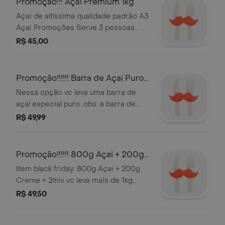
Promoção!!! Açaí Premium 1kg
Açai de altíssima qualidade padrão A3
Açai Promoções Serve 3 pessoas
(1Kg)
R$ 45,00
Promoção!!!!!! Barra de Açaí Puro
1kg
Nessa opção vc leva uma barra de
açaí especial puro. obs: a barra de
açaí não tem nenhum tipo de
R$ 49,99
ingrediente, tratasse de um açaí puro
bastando apenas colocar p/
descongelar, pode comer ele puro ou
Promoção!!!!!! 800g Açai + 200g
usar para fazer vitamina, comer com
Creme + 2mix (Tudo Separado)
Item black friday: 800g Açai + 200g
peixe, camarão. Serve 4 pessoas
Creme + 2mix vc leva mais de 1kg
(1Kg)
pelo preço de 600g grátis 02
R$ 49,50
toppings (separado) grátis 200g
creme (separado) nessa promoção