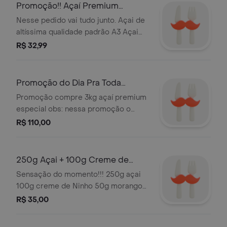
ganha 200g de creme a sua escolha.
Promoção!! Açaí Premium
Serve 3 pessoas (800g)
Granola + Banana 400g (Todos
Nesse pedido vai tudo junto. Açai de
Juntos)
altíssima qualidade padrão A3 Açai
Promoções Serve 1 pessoa (400g)
R$ 32,99
Promoção do Dia Pra Toda
Familial - 3kg Açaí Premium
Promoção compre 3kg açaí premium
Especial
especial obs: nessa promoção o
pedido é dividido em 3 embalagens
R$ 110,00
de 1kg ou se preferir em 6
embalagens.
250g Açai + 100g Creme de
Ninho + 50g Morango Em Caldas
Sensação do momento!!! 250g açai
100g creme de Ninho 50g morango
em caldas (pedaços de morangos na
R$ 35,00
calda) Seu pedido vai no capricho!!!
Lembrando que essa opção vai tudo