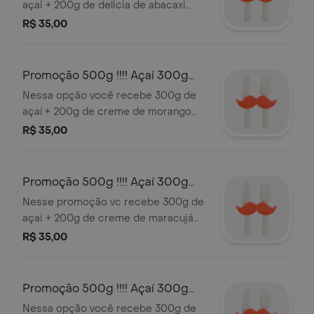
açai + 200g de delicia de abacaxi
Serve 1 pessoa (500g)
R$ 35,00
Promoção 500g !!!! Açaí 300g
+200g Creme de Morango
Nessa opção você recebe 300g de
açaí + 200g de creme de morango
(separados) obs: adoçado com
R$ 35,00
açúcar mascavo. Serve 1 pessoa
(500g)
Promoção 500g !!!! Açaí 300g
+200g Creme de Maracujá
Nesse promoção vc recebe 300g de
açai + 200g de creme de maracujá
Açai de altíssima qualidade padrão A3
R$ 35,00
Açai Promoções Serve 2 pessoas
(500g)
Promoção 500g !!!! Açaí 300g
+200g Creme de Paçoquita
Nessa opção você recebe 300g de