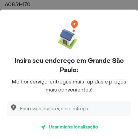
60851-170
Perguntas Frequentes
O A3 Açaí Promoções faz entrega?
Qual é Endereço de A3 Açaí Promoções?
Insira seu endereço em Grande São
Paulo:
Restaurantes semelhantes a A3 Açaí Promoções - Alto
da Balança
Melhor serviço, entregas mais rápidas e preços
mais convenientes!
Bacio del Nonno Pizzaria
Chicohamburger
Lellis Trattoria Al. Campinas
Usar minha localização
Coco Bambu