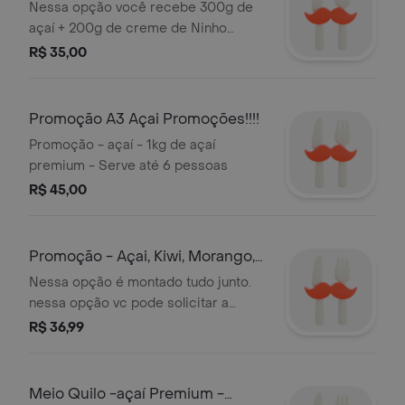
+200g Creme de Ninho
Nessa opção você recebe 300g de
açaí + 200g de creme de Ninho
(separados) obs: adoçado com
R$ 35,00
açúcar mascavo. Serve 2 pessoas
(500g)
Promoção A3 Açai Promoções!!!!
Promoção - açaí - 1kg de açaí
premium - Serve até 6 pessoas
R$ 45,00
Promoção - Açai, Kiwi, Morango,
Leite - Meio Quilo
Nessa opção é montado tudo junto.
nessa opção vc pode solicitar a
retirada de alguma opção de fruta ou
R$ 36,99
leite. Açai de altíssima qualidade
padrão A3 Açai Promoções Serve 2
pessoas (500g)
Meio Quilo -açaí Premium -