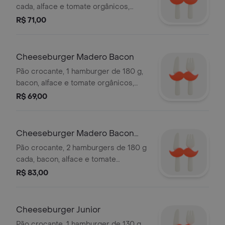
cada, alface e tomate orgânicos,
queijo tipo cheddar e maionese
R$ 71,00
artesanal - não acompanha batata
frita
Cheeseburger Madero Bacon
Pão crocante, 1 hamburger de 180 g,
bacon, alface e tomate orgânicos,
queijo tipo cheddar e maionese
R$ 69,00
artesanal - não acompanha batata
frita
Cheeseburger Madero Bacon
Super
Pão crocante, 2 hamburgers de 180 g
cada, bacon, alface e tomate
orgânicos, queijo tipo cheddar e
R$ 83,00
maionese artesanal - não acompanha
batata frita
Cheeseburger Junior
Pão crocante, 1 hamburger de 130 g,