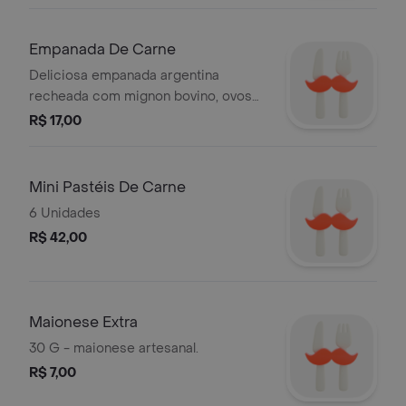
Empanada De Carne
Deliciosa empanada argentina
recheada com mignon bovino, ovos
cozidos cebola e azeitonas verdes - 1
R$ 17,00
unidade.
Mini Pastéis De Carne
6 Unidades
R$ 42,00
Maionese Extra
30 G - maionese artesanal.
R$ 7,00