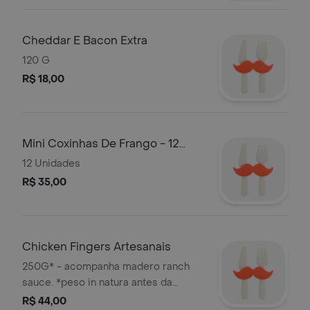
Cheddar E Bacon Extra
120 G
R$ 18,00
Mini Coxinhas De Frango - 12
Unidades
12 Unidades
R$ 35,00
Chicken Fingers Artesanais
250G* - acompanha madero ranch
sauce. *peso in natura antes da
cocção.
R$ 44,00