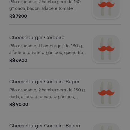
Super
Pão crocante, 2 hamburgers de 130
g* cada, bacon, alface e tomate
orgânicos, queijo tipo cheddar e
R$ 79,00
maionese artesanal - não acompanha
batata frita. *peso in natura antes da
cocção.
Cheeseburger Cordeiro
Pão crocante, 1 hamburger de 180 g,
alface e tomate orgânicos, queijo tipo
cheddar, molho de hortelã e
R$ 69,00
maionese artesanal - não acompanha
batata frita
Cheeseburger Cordeiro Super
Pão crocante, 2 hamburgers de 180 g
cada, alface e tomate orgânicos,
molho de hortelã, queijo tipo cheddar
R$ 90,00
e maionese artesanal - não
acompanha batata frita
Cheeseburger Cordeiro Bacon