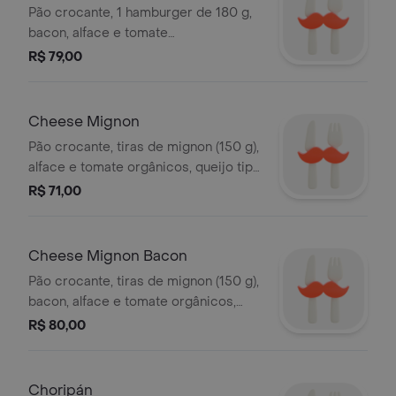
Pão crocante, 1 hamburger de 180 g,
bacon, alface e tomate
orgânicos,molho de hortelã, queijo
R$ 79,00
tipo cheddar e maionese artesanal -
não acompanha batata frita
Cheese Mignon
Pão crocante, tiras de mignon (150 g),
alface e tomate orgânicos, queijo tipo
cheddar e maionese artesanal. não
R$ 71,00
acompanha batata frita.
Cheese Mignon Bacon
Pão crocante, tiras de mignon (150 g),
bacon, alface e tomate orgânicos,
queijo tipo cheddar e maionese
R$ 80,00
artesanal. não acompanha batata frita.
Choripán