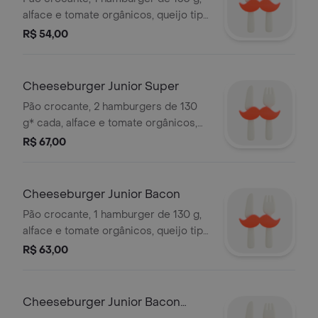
alface e tomate orgânicos, queijo tipo
cheddar e maionese artesanal - não
R$ 54,00
acompanha batata frita
Cheeseburger Junior Super
Pão crocante, 2 hamburgers de 130
g* cada, alface e tomate orgânicos,
queijo tipo cheddar e maionese
R$ 67,00
artesanal - não acompanha batata
frita. *peso in natura antes da cocção.
Cheeseburger Junior Bacon
Pão crocante, 1 hamburger de 130 g,
alface e tomate orgânicos, queijo tipo
cheddar, bacon e maionese artesanal
R$ 63,00
- não acompanha batata frita
Cheeseburger Junior Bacon