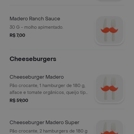
Madero Ranch Sauce
30 G - molho apimentado.
R$ 7,00
Cheeseburgers
Cheeseburger Madero
Pão crocante, 1 hamburger de 180 g,
alface e tomate orgânicos, queijo tipo
cheddar e maionese artesanal -
R$ 59,00
acompanha batata somente no
combo
Cheeseburger Madero Super
Pão crocante, 2 hamburgers de 180 g