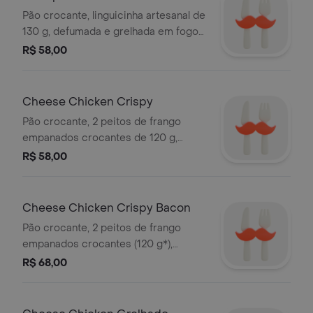
Pão crocante, linguicinha artesanal de
130 g, defumada e grelhada em fogo
forte, alface orgânico, vinagrete e
R$ 58,00
maionese artesanal - não acompanha
batata frita
Cheese Chicken Crispy
Pão crocante, 2 peitos de frango
empanados crocantes de 120 g,
alface e tomate orgânicos, queijo tipo
R$ 58,00
cheddar e maionese artesanal - não
acompanha batata frita
Cheese Chicken Crispy Bacon
Pão crocante, 2 peitos de frango
empanados crocantes (120 g*),
bacon, alface e tomate orgânicos,
R$ 68,00
queijo tipo cheddar e maionese
artesanal - não acompanha batata
frita. *peso in natura antes da cocção.