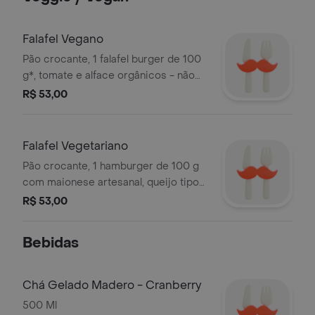
Falafel Vegano
Pão crocante, 1 falafel burger de 100
g*, tomate e alface orgânicos - não
acompanha batata frita. *peso in
R$ 53,00
natura antes da cocção.
Falafel Vegetariano
Pão crocante, 1 hamburger de 100 g
com maionese artesanal, queijo tipo
cheddar, tomate e alface orgânico -
R$ 53,00
não acompanha batata frita
Bebidas
Chá Gelado Madero - Cranberry
500 Ml