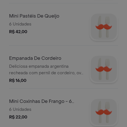
Mini Pastéis De Queijo
6 Unidades
R$ 42,00
Empanada De Cordeiro
Deliciosa empanada argentina
recheada com pernil de cordeiro, ovo
cozido, cebola e azeitonas verdes - 1
R$ 16,00
unidade.
Mini Coxinhas De Frango - 6
Unidades
6 Unidades
R$ 22,00