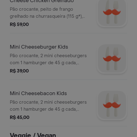
Cheese Chicken Grelhado
Pão crocante, peito de frango
grelhado na churrasqueira (115 g*),
alface e tomate orgânicos, queijo tipo
R$ 59,00
cheddar e maionese artesanal. não
acompanha batata frita. *peso in
natura antes da cocção.
Mini Cheeseburger Kids
Pão crocante, 2 mini cheeseburgers
com 1 hamburger de 45 g cada,
alface e tomate orgânicos e
R$ 39,00
maionese artesanal. não acompanha
batata frita.
Mini Cheesebacon Kids
Pão crocante, 2 mini cheeseburgers
com 1 hamburger de 45 g cada,
bacon, alface e tomate orgânicos e
R$ 45,00
maionese artesanal. não acompanha
batata frita.
Veggie / Vegan