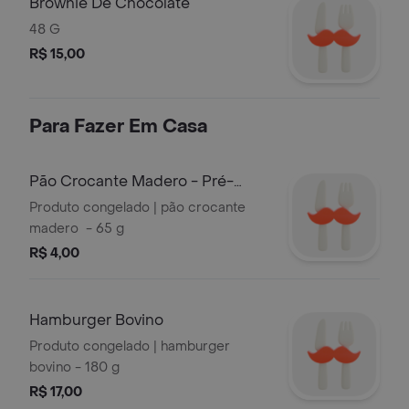
Brownie De Chocolate
48 G
R$ 15,00
Para Fazer Em Casa
Pão Crocante Madero - Pré-
assado
Produto congelado | pão crocante
madero - 65 g
R$ 4,00
Hamburger Bovino
Produto congelado | hamburger
bovino - 180 g
R$ 17,00