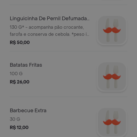
Linguicinha De Pernil Defumada
130g
130 G* - acompanha pão crocante,
farofa e conserva de cebola. *peso in
natura antes da cocção.
R$ 50,00
Batatas Fritas
100 G
R$ 26,00
Barbecue Extra
30 G
R$ 12,00