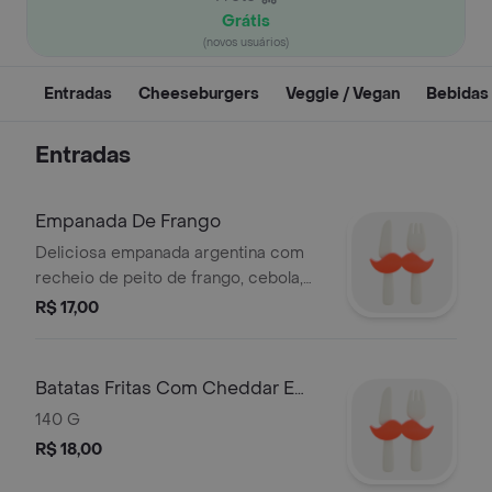
Grátis
(novos usuários)
Entradas
Cheeseburgers
Veggie / Vegan
Bebidas
Entradas
Empanada De Frango
Deliciosa empanada argentina com
recheio de peito de frango, cebola,
azeitonas verdes e ovos cozidos.
R$ 17,00
Batatas Fritas Com Cheddar E
Bacon
140 G
R$ 18,00