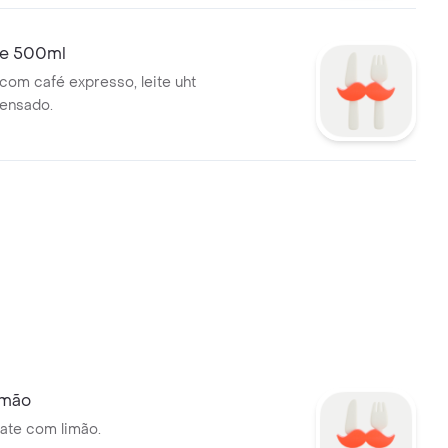
ee 500ml
 com café expresso, leite uht
densado.
imão
ate com limão.