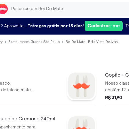
Cadastrar-me
i?
Aproveite...
Entregas grátis por 15 dias!
T
ry
Restaurantes Grande São Paulo
Rei Do Mate - Bela Vista Delivery
Copão + 
eado,
Nosso clás
delicioso mate
contém 12 u
com delici
R$ 31,90
puccino Cremoso 240ml
mpanhamento para