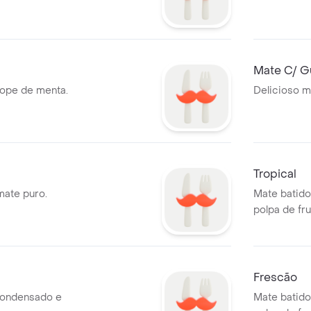
Mate C/ G
ope de menta.
Delicioso m
Tropical
mate puro.
Mate batido
polpa de fru
Frescão
condensado e
Mate batid