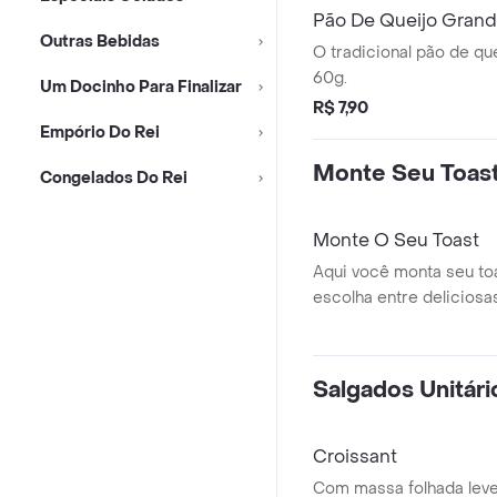
Pão De Queijo Gran
Outras Bebidas
O tradicional pão de qu
60g.
Um Docinho Para Finalizar
R$ 7,90
Empório Do Rei
Monte Seu Toas
Congelados Do Rei
Monte O Seu Toast
Aqui você monta seu toa
escolha entre delicios
e recheios.
Salgados Unitári
Croissant
Com massa folhada leve