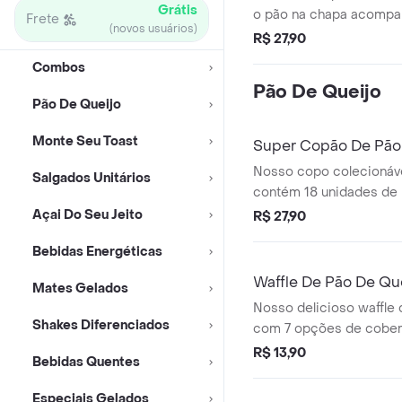
Grátis
o pão na chapa acomp
Frete
(novos usuários)
delicioso cappuccino 
R$ 27,90
Combos
Pão De Queijo
Pão De Queijo
Monte Seu Toast
Super Copão De Pão 
Nosso copo colecionáve
Salgados Unitários
contém 18 unidades de 
escolha sua arte.
Açai Do Seu Jeito
R$ 27,90
Bebidas Energéticas
Waffle De Pão De Qu
Mates Gelados
Nosso delicioso waffle 
Shakes Diferenciados
com 7 opções de cober
escolher.
R$ 13,90
Bebidas Quentes
Especiais Gelados