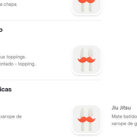
a chapa.
o
us toppings.
ontado - toppings
s à parte.
icas
Jiu Jitsu
 xarope de
Mate batido
xarope de g