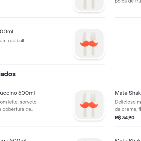
polpa de fru
500ml
om red bull
iados
puccino 500ml
Mate Shak
om leite, sorvete
Delicioso m
e cobertura de
de creme, f
cobertura d
R$ 34,90
ango 500ml
Mate Shak