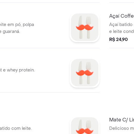
Açaí Coff
eite em pó, polpa
Açaí batido
 guaraná.
e leite con
R$ 24,90
t e whey protein.
Mate C/ L
tido com leite.
Delicioso m