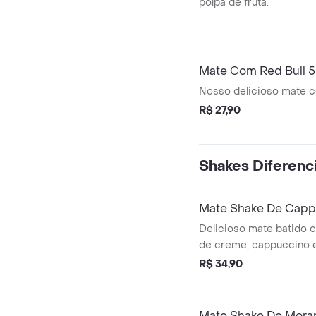
polpa de fruta.
Mate Com Red Bull 
Nosso delicioso mate c
R$ 27,90
Shakes Diferenc
Mate Shake De Cap
Delicioso mate batido c
de creme, cappuccino 
chocolate.
R$ 34,90
Mate Shake De Mor