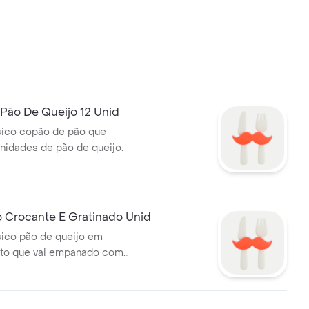
Pão De Queijo 12 Unid
sico copão de pão que
nidades de pão de queijo.
o Crocante E Gratinado Unid
ico pão de queijo em
ito que vai empanado com
mesão que depois de assado
te com o queijo gratinado em
tível!