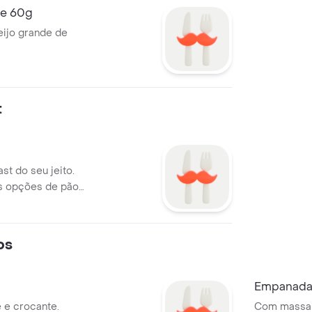
de 60g
eijo grande de
t
st do seu jeito.
as opções de pão
os
Empanad
 e crocante.
Com massa 