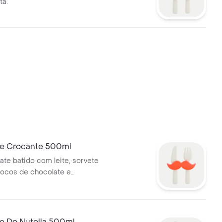
ta.
e Crocante 500ml
ate batido com leite, sorvete
locos de chocolate e
e chocolate.
e De Nutella 500ml