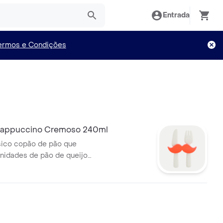
Entrada
ermos e Condições
Cappuccino Cremoso 240ml
sico copão de pão que
nidades de pão de queijo
oso cappuccino cremoso.