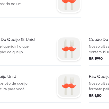
anhado de um
cremoso.
De Queijo 18 Unid
Copão De 
l queridinho que
Nosso clás
pão de queijo.
contém 12 u
R$ 19,90
eijo Unid
Pão Queij
de pão de queijo
Nosso cláss
tura para você
formato pal
queijo par
R$ 9,50
fica crocan
volta, irresis