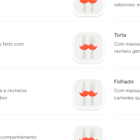
saboroso. e
Torta
o feito com
Com massa 
recheio gen
Folhado
a e recheios
Com massa l
bor.
camadas qu
o sabor.
 acompanhamento