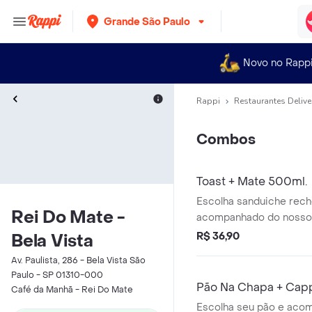
Grande São Paulo
Novo no Rapp
Rappi
Restaurantes Delive
Combos
Toast + Mate 500ml.
Escolha sanduiche rech
Rei Do Mate -
acompanhado do nosso 
puro ou com limão.
R$ 36,90
Bela Vista
Av. Paulista, 286 - Bela Vista São
Paulo - SP 01310-000
Pão Na Chapa + Cap
Café da Manhã - Rei Do Mate
Escolha seu pão e aco