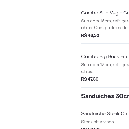
Combo Sub Veg - C
Sub com 15cm, refriger
chips. Com proteína
R$ 48,50
Combo Big Boss Fra
Big Boss 15cm
Sub com 15cm, refriger
chips.
R$ 47,50
Sanduíches 30
Sanduíche Steak Ch
Steak churrasco.