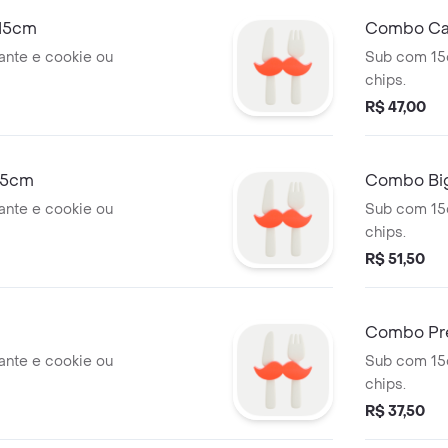
 15cm
Combo Ca
ante e cookie ou
Sub com 15c
chips.
R$ 47,00
15cm
Combo Big
Customiz
ante e cookie ou
Sub com 15c
chips.
R$ 51,50
Combo Pr
ante e cookie ou
Sub com 15c
chips.
R$ 37,50