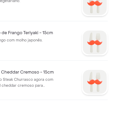
egetariano.
de Frango Teriyaki - 15cm
ango com molho japonês.
 Cheddar Cremoso - 15cm
do Steak Churrasco agora com
vel cheddar cremoso para
 de verdade. 15 cm.