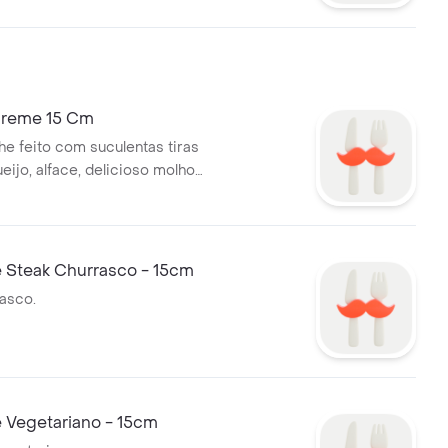
rimentar.
preme 15 Cm
e feito com suculentas tiras
eijo, alface, delicioso molho
m sabor de carne grelhada e
e cebola crispy, tudo isso em
quinho. 15 cm.
 Steak Churrasco - 15cm
asco.
 Vegetariano - 15cm