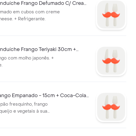
nduíche Frango Defumado C/ Cream
cm + CocaCola
umado em cubos com creme
eese. + Refrigerante.
duíche Frango Teriyaki 30cm +
 600ml
ango com molho japonês. +
e.
ngo Empanado - 15cm + Coca-Cola -
pão fresquinho, frango
ueijo e vegetais à sua
efrigerante.