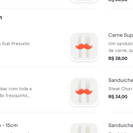
quiser expe
m
Carne Su
o Sub Presunto
Um sanduích
de carne, qu
supreme co
R$ 38,00
cobertura d
um pão fres
Sanduíche
abar com toda a
Steak Churr
ão fresquinho,
R$ 34,00
eperoni, presunto,
à sua escolha. 15
o - 15cm
Sanduíche