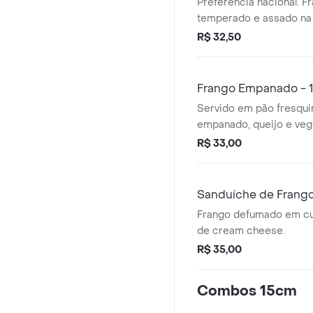
Preferência nacional. F
temperado e assado na 
R$ 32,50
Frango Empanado - 
Servido em pão fresqui
empanado, queijo e veg
escolha.
R$ 33,00
Sanduíche de Fran
Cheese - 15cm
Frango defumado em c
de cream cheese.
R$ 35,00
Combos 15cm