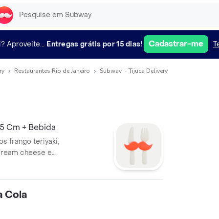
Cadastrar-me
i?
Aproveite...
Entregas grátis por 15 dias!
T
ry
Restaurantes Rio de Janeiro
Subway ㅤ - Tijuca Delivery
15 Cm + Bebida
os frango teriyaki,
cream cheese e
da.
 Cola