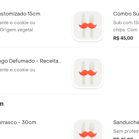
ustomizado 15cm
Combo Su
ante e cookie ou
Sub com 15c
 de Origem vegetal
chips.
R$ 45,00
ngo Defumado - Receita
ante e cookie ou
cm
urrasco - 30cm
Sanduíche
Sem proteín