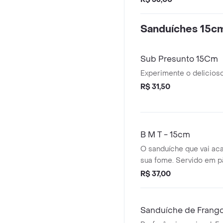
quiser experimentar.
Sanduíches 15c
Sub Presunto 15Cm
Experimente o delicios
R$ 31,50
B M T - 15cm
O sanduíche que vai ac
sua fome. Servido em p
com fatias de salame, p
R$ 37,00
vegetais e condimentos 
cm.
Sanduí­che de Frang