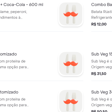
+ Coca-Cola - 600 ml
Combo Bat
lame, peperoni,
Batata Rúst
ondimentos à
Refrigerant
R$ 12,00
tomizado
Sub Veg 1
om proteína de
Sub Veg é o
 uma opção para
Origem veg
os e para quem
os veganos,
R$ 31,50
quiser expe
tomizado
Sub Veg 3
om proteína de
Sub Veg é o
 uma opção para
Origem veg
os e para quem
os veganos,
R$ 50,50