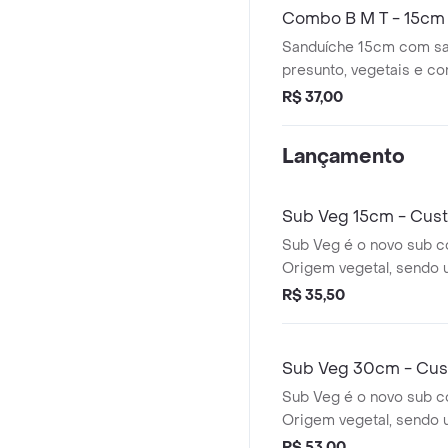
Combo B M T - 15cm 
Sanduíche 15cm com sa
presunto, vegetais e c
escolha + Refrigerante.
R$ 37,00
Lançamento
Sub Veg 15cm - Cus
Sub Veg é o novo sub c
Origem vegetal, sendo
os veganos, vegetarian
R$ 35,50
quiser experimentar.
Sub Veg 30cm - Cus
Sub Veg é o novo sub c
Origem vegetal, sendo
os veganos, vegetarian
R$ 53,00