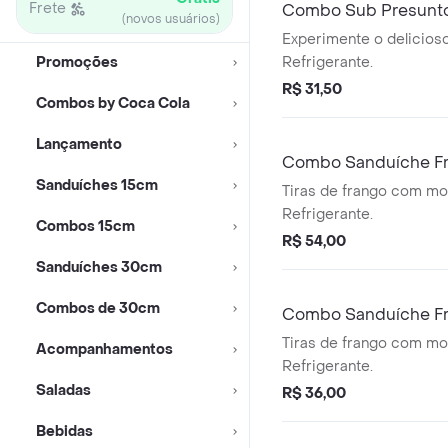
Frete
Combo Sub Presunto
(novos usuários)
ml
Experimente o delicios
Promoções
Refrigerante.
R$ 31,50
Combos by Coca Cola
Lançamento
Combo Sanduíche Fr
Sanduíches 15cm
CocaCola S/Aç 350m
Tiras de frango com mo
Refrigerante.
Combos 15cm
R$ 54,00
Sanduíches 30cm
Combos de 30cm
Combo Sanduíche Fra
CocaCola 350ml
Tiras de frango com mo
Acompanhamentos
Refrigerante.
Saladas
R$ 36,00
Bebidas