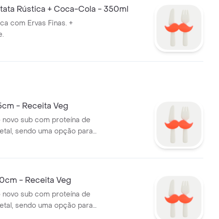
ata Rústica + Coca-Cola - 350ml
ica com Ervas Finas. +
e.
5cm - Receita Veg
 novo sub com proteína de
etal, sendo uma opção para
 vegetarianos e para quem
rimentar.
0cm - Receita Veg
 novo sub com proteína de
etal, sendo uma opção para
 vegetarianos e para quem