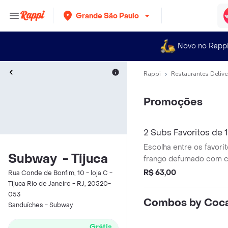
Grande São Paulo
Novo no Rapp
Rappi
Restaurantes Delive
Promoções
2 Subs Favoritos de 
Escolha entre os favorit
Subway ㅤ - Tijuca
frango defumado com 
BMT. Acompanha 1 bebi
R$ 63,00
Rua Conde de Bonfim, 10 - loja C -
Tijuca Rio de Janeiro - RJ, 20520-
053
Combos by Coca
Sanduíches - Subway ㅤ
Grátis