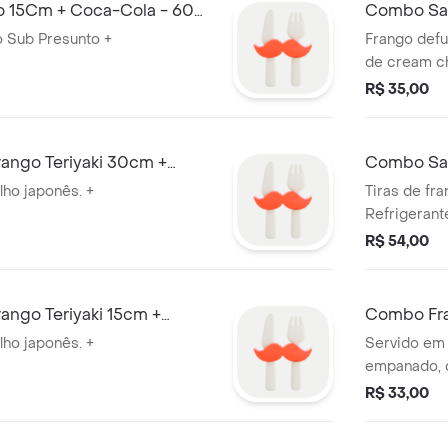
 15Cm + Coca-Cola - 600
Combo Sa
Cheese 15
o Sub Presunto +
Frango def
de cream ch
R$ 35,00
ango Teriyaki 30cm +
Combo San
l
CocaCola
lho japonês. +
Tiras de fr
Refrigerant
R$ 54,00
ngo Teriyaki 15cm +
Combo Fra
350ml
lho japonês. +
Servido em 
empanado, q
escolha. + R
R$ 33,00