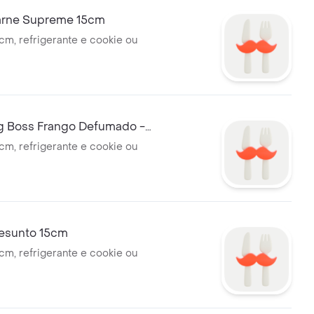
rne Supreme 15cm
m, refrigerante e cookie ou
 Boss Frango Defumado -
ado 15cm
m, refrigerante e cookie ou
esunto 15cm
m, refrigerante e cookie ou