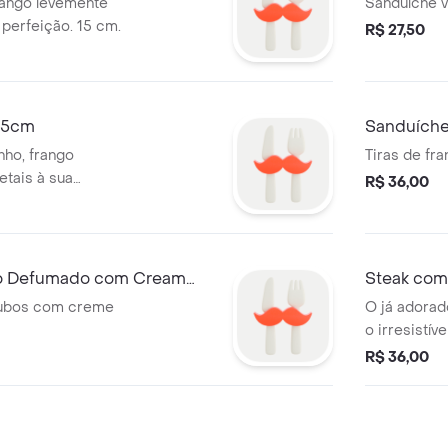
rango levemente
Sanduíche v
perfeição. 15 cm.
R$ 27,50
15cm
Sanduíche 
nho, frango
Tiras de fr
etais à sua
R$ 36,00
go Defumado com Cream
Steak com
ubos com creme
O já adora
o irresistí
mandar bem
R$ 36,00