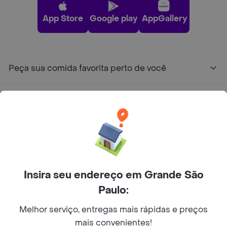
App Store
Google play
AppGallery
Peça sua comida favorita perto de você
Categorias
Junte-se ao Rappi
Sobre Rappi
Insira seu endereço em Grande São
Paulo:
Facebook
Twitter
Instagram
Melhor serviço, entregas mais rápidas e preços
©
2026
Rappi Inc. All rights reserved.
mais convenientes!