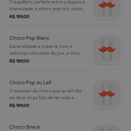
O equilíbrio perfeito entre a doçura e
intensidade. a choco pop noir, pipoca
caramelizada e coberta com o
R$ 189,00
delicioso chocolate meio amargo du
jour, é para você que busca um sabor
mais intenso até mesmo para os
Choco Pop Blanc
momentos mais tranquilos do seu dia.
Caramelizada e coberta com o
delicioso chocolate du jour, a choc
pop blanc é indicada para beliscar
R$ 189,00
enquanto assiste sua série favorita ou
até mesmo servir para a criançada
em um lanchinho da tarde especial.
Choco Pop au Lait
peso líq.: 310gdimensões do produto:
O sucesso da choco pop au lait não
15,5 cm (diâmetro)x 6,5 cm (a).
se deve só ao fato de ter sido a
primeira pipoca de chocolate do
R$ 189,00
mercado. ele se deve porque as
pipocas são irresistíveis, saborosas,
caramelizadas e cobertas com
Choco Snack