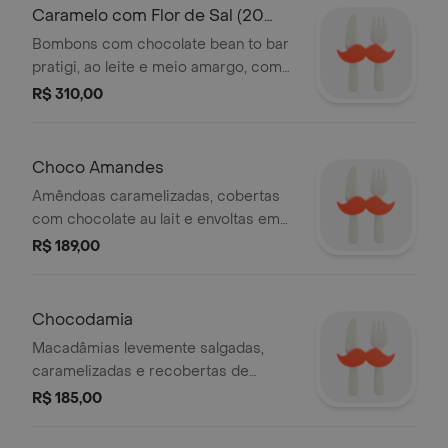
caramelizadas e cobertas com
Caramelo com Flor de Sal (20
Chocolate ao Leite. Peso Liq. 170g
Unidades)
Bombons com chocolate bean to bar
pratigi, ao leite e meio amargo, com
recheio de caramelo, que leva uma
R$ 310,00
pitada de flor de sal. (Lata m).
Choco Amandes
Amêndoas caramelizadas, cobertas
com chocolate au lait e envoltas em
pó de cacau.
R$ 189,00
Chocodamia
Macadâmias levemente salgadas,
caramelizadas e recobertas de
chocolate au lait.
R$ 185,00