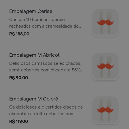
Embalagem Cerise
Contém 10 bombons cerise,
recheados com a cremosidade do
chocolate noir e uma cereja ao
R$ 188,00
maraschino.
Embalagem M Abricot
Deliciosos damascos selecionados,
semi-cobertos com chocolate 53%
cacau original do brasil.
R$ 90,00
Embalagem M Colorê
Os deliciosos e divertidos discos de
chocolate ao leite cobertos com
confeitos que vão trazer mais cor
R$ 119,00
para os seus dias: frutas vermelhas,