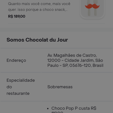
chocolate ao leite.
Quanto mais você come, mais você
quer. isso porque a choco snack,
como o nome já diz, é para aquele
R$ 189,00
momento de beliscar os irresistíveis
biscoitos de polvilho, cobertos com
chocolate ao leite du jour. é de dar
água na boca.peso líq.:
Somos Chocolat du Jour
240gdimensões do produto: 15,5 cm
(diâmetro)x 6,5 cm (a).
Av. Magalhães de Castro,
Endereço
12000 - Cidade Jardim, São
Paulo - SP, 05676-120, Brasil
Especialidade
do
Sobremesas
restaurante
Choco Pop P custa R$