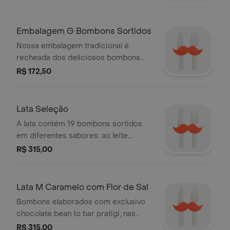
Embalagem G Bombons Sortidos
Nossa embalagem tradicional é
recheada dos deliciosos bombons
sortidos nos sabores de brigadeiro,
R$ 172,50
caramelo, paçoca, krispis e nougat..
Lata Seleção
A lata contém 19 bombons sortidos
em diferentes sabores: ao leite,
brigadeiro, krispis, caramelo com flor
R$ 315,00
de sal, crocante nougat, nougat e
paçoca.
Lata M Caramelo com Flor de Sal
Bombons elaborados com exclusivo
chocolate bean to bar pratigi, nas
variedades ao leite e meio amargo.
R$ 315,00