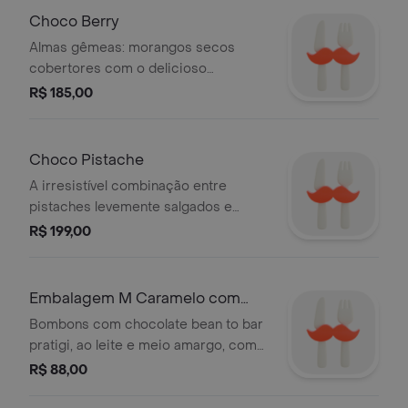
Choco Berry
Almas gêmeas: morangos secos
cobertores com o delicioso
chocolate meio amargo e um toque
R$ 185,00
de chocolate de morango.
Choco Pistache
A irresistível combinação entre
pistaches levemente salgados e
cobertura de chocolate branco. .
R$ 199,00
Embalagem M Caramelo com
Flor de Sal (6 Unidades)
Bombons com chocolate bean to bar
pratigi, ao leite e meio amargo, com
recheio de caramelo, que leva uma
R$ 88,00
pitada de flor de sal.