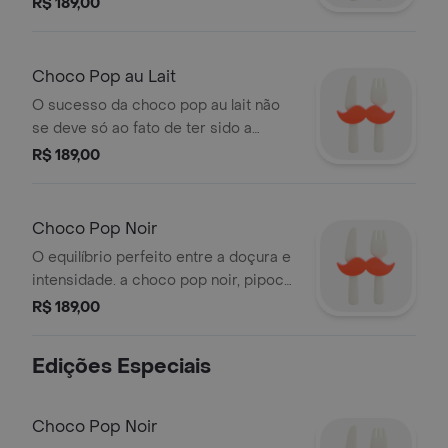
R$ 189,00
(dimetro)x 6,5 cm (a) entrega
garantida até o natal!entregas na
cidade de são paulo e localidades
Choco Pop au Lait
atendidas na grande são paulo,
O sucesso da choco pop au lait não
conforme indicado na finalização do
se deve só ao fato de ter sido a
pedido.
primeira pipoca de chocolate do
R$ 189,00
mercado. ele se deve porque as
pipocas são irresistíveis, saborosas,
caramelizadas e cobertas com
Choco Pop Noir
chocolate ao leite.
O equilíbrio perfeito entre a doçura e
intensidade. a choco pop noir, pipoca
caramelizada e coberta com o
R$ 189,00
delicioso chocolate meio amargo du
jour, é para você que busca um sabor
Edições Especiais
mais intenso até mesmo para os
momentos mais tranquilos do seu dia.
Choco Pop Noir