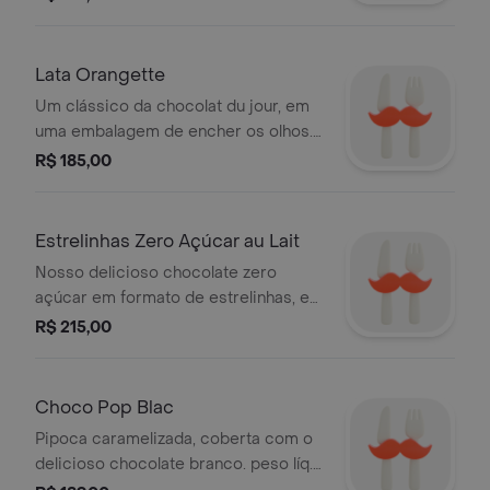
no recheio caramelo com pitada de
flor de sal.
Lata Orangette
Um clássico da chocolat du jour, em
uma embalagem de encher os olhos.
lascas de laranja glaceadas, cobertas
R$ 185,00
com chocolate meio amargo.
Estrelinhas Zero Açúcar au Lait
Nosso delicioso chocolate zero
açúcar em formato de estrelinhas, em
uma lata dourada. .
R$ 215,00
Choco Pop Blac
Pipoca caramelizada, coberta com o
delicioso chocolate branco. peso líq.:
310gdimensões do produto: 15,5 cm