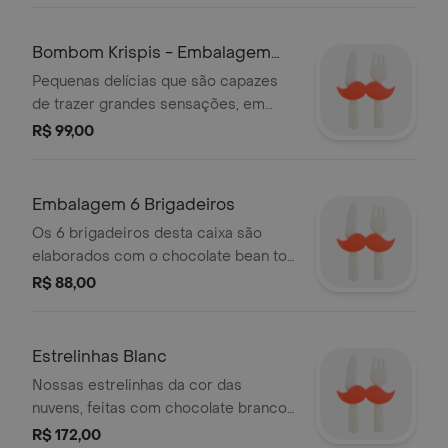
Bombom Krispis - Embalagem
com 6 Unidade
Pequenas delícias que são capazes
de trazer grandes sensações, em
embalagem com 6 unidades.
R$ 99,00
Embalagem 6 Brigadeiros
Os 6 brigadeiros desta caixa são
elaborados com o chocolate bean to
bar da chocolat du jour.
R$ 88,00
Estrelinhas Blanc
Nossas estrelinhas da cor das
nuvens, feitas com chocolate branco,
em lata dourada. .
R$ 172,00