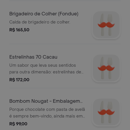
laranja, l.
Brigadeiro de Colher (Fondue)
Calda de brigadeiro de colher.
R$ 165,50
Estrelinhas 70 Cacau
Um sabor que leva seus sentidos
para outra dimensão: estrelinhas de
chocolate amargo, 70 cacau.
R$ 172,00
Bombom Nougat - Embalagem
com 6 Unidades
Porque chocolate com pasta de avelã
é sempre bem-vindo, ainda mais em
uma embalagem com 6 unidades.
R$ 99,00