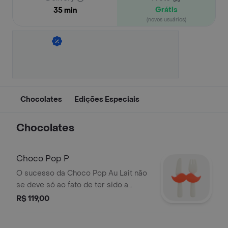
Grátis
35 min
(novos usuários)
Chocolates
Edições Especiais
Chocolates
Choco Pop P
O sucesso da Choco Pop Au Lait não
se deve só ao fato de ter sido a
primeira pipoca de chocolate do
R$ 119,00
mercado. Ele se deve porque as
pipocas são irresistíveis, saborosas,