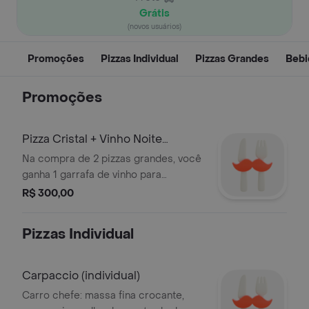
Grátis
(novos usuários)
Promoções
Pizzas Individual
Pizzas Grandes
Bebi
Promoções
Pizza Cristal + Vinho Noite
Perfeita
Na compra de 2 pizzas grandes, você
ganha 1 garrafa de vinho para
acompanhar e deixar tudo ainda mais
R$ 300,00
especial! perfeito para um jantar a
dois, reunir os amigos ou
Pizzas Individual
simplesmente se presentear com
muito sabor e qualidade.
Carpaccio (individual)
Carro chefe: massa fina crocante,