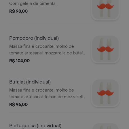
Com geleia de pimenta.
R$ 98,00
Pomodoro (individual)
Massa fina e crocante, molho de
tomate artesanal, mozzarella de búfala
e tomate pelado
R$ 104,00
Bufalat (individual)
Massa fina e crocante, molho de
tomate artesanal, folhas de mozzarella
de búfala em folha, e manjericão
R$ 96,00
fresco
Portuguesa (individual)