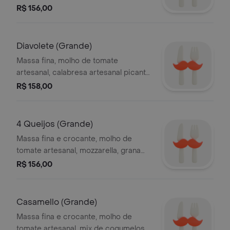
lminas finas, mozzarella e grana
R$ 156,00
padano
Diavolete (Grande)
Massa fina, molho de tomate
artesanal, calabresa artesanal picante
em fatias, mozzarella e cebola
R$ 158,00
4 Queijos (Grande)
Massa fina e crocante, molho de
tomate artesanal, mozzarella, grana
padano, catupiry e gorgonzola
R$ 156,00
Casamello (Grande)
Massa fina e crocante, molho de
tomate artesanal, mix de cogumelos