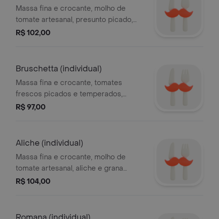
Massa fina e crocante, molho de
tomate artesanal, presunto picado,
ovos cozidos, azeitonas e cebola em
R$ 102,00
rodelas
Bruschetta (individual)
Massa fina e crocante, tomates
frescos picados e temperados,
azeite e manjericão.
R$ 97,00
Aliche (individual)
Massa fina e crocante, molho de
tomate artesanal, aliche e grana
padano.
R$ 104,00
Romana (individual)