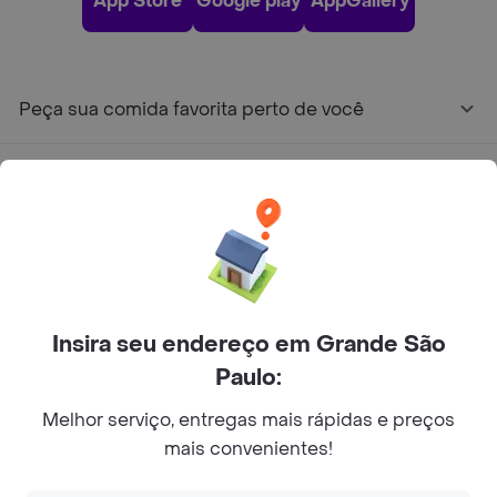
App Store
Google play
AppGallery
Peça sua comida favorita perto de você
Categorias
Junte-se ao Rappi
Sobre Rappi
Insira seu endereço em Grande São
Paulo:
Facebook
Twitter
Instagram
Melhor serviço, entregas mais rápidas e preços
©
2026
Rappi Inc. All rights reserved.
mais convenientes!