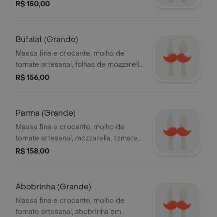
ovos cozidos, azeitonas e cebola em
R$ 150,00
rodelas
Bufalat (Grande)
Massa fina e crocante, molho de
tomate artesanal, folhas de mozzarella
de búfala em folha, e manjericão
R$ 156,00
fresco.
Parma (Grande)
Massa fina e crocante, molho de
tomate artesanal, mozzarella, tomate
cereja e presunto parma
R$ 158,00
Abobrinha (Grande)
Massa fina e crocante, molho de
tomate artesanal, abobrinha em