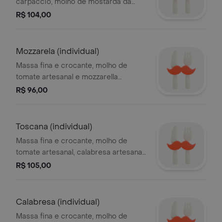
carpaccio, molho de mostarda da
casa e grana padano
R$ 104,00
Mozzarela (individual)
Massa fina e crocante, molho de
tomate artesanal e mozzarella
derretida
R$ 96,00
Toscana (individual)
Massa fina e crocante, molho de
tomate artesanal, calabresa artesanal
moída e mozzarella
R$ 105,00
Calabresa (individual)
Massa fina e crocante, molho de