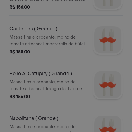
shimeji e portobello, queijo de cabra
R$ 156,00
e tomate cereja.
Castelões ( Grande )
Massa fina e crocante, molho de
tomate artesanal, mozzarella de búfala
e calabresa artesanal
R$ 158,00
Pollo Al Catupiry ( Grande )
Massa fina e crocante, molho de
tomate artesanal, frango desfiado e
catupiry original
R$ 156,00
Napolitana ( Grande )
Massa fina e crocante, molho de