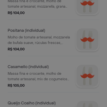
Massa fina e crocante, molho de
tomate artesanal, mozzarella, grana
padano, catupiry e gorgonzola
R$ 104,00
Positana (individual)
Molho de tomate artesanal, mozzarela
de bufala suave, rúculas frescas,
tomate seco.
R$ 104,00
Casamello (individual)
Massa fina e crocante, molho de
tomate artesanal, mix de cogumelos
shimeji e portobello, queijo de cabra
R$ 105,00
e tomate cereja.
Queijo Coalho (individual)