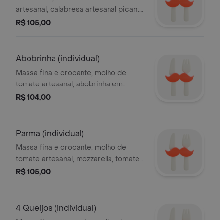
artesanal, calabresa artesanal picante
em fatias, mozzarella e cebola.
R$ 105,00
Abobrinha (individual)
Massa fina e crocante, molho de
tomate artesanal, abobrinha em
lminas finas, mozzarella e grana
R$ 104,00
padano
Parma (individual)
Massa fina e crocante, molho de
tomate artesanal, mozzarella, tomate
cereja e presunto parma.
R$ 105,00
4 Queijos (individual)