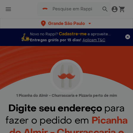
Grande São Paulo
Cadastre-me
Novo no Rappi?
e aproveite...
Entregas grátis por 15 dias!
Aplicam T&C
1 Picanha do Almir - Churrascaria e Pizzaria perto de mim
Digite seu endereço
para
fazer o pedido em
Picanha
do Almir - Churrascaria e