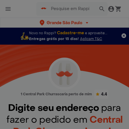
Grande São Paulo
Cadastre-me
Novo no Rappi?
e aproveite...
Entregas grátis por 15 dias!
Aplicam T&C
4.4
1 Central Park Churrascaria perto de mim
Digite seu endereço
para
fazer o pedido em
Central