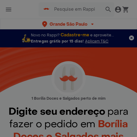
Grande São Paulo
Cadastre-me
Novo no Rappi?
e aproveite...
Entregas grátis por 15 dias!
Aplicam T&C
1 Borília Doces e Salgados perto de mim
Digite seu endereço
para
fazer o pedido em
Borília
Doces e Salgados mais