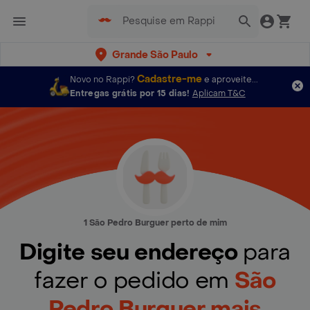
Grande São Paulo
Cadastre-me
Novo no Rappi?
e aproveite...
Entregas grátis por 15 dias!
Aplicam T&C
1 São Pedro Burguer perto de mim
Digite seu endereço
para
fazer o pedido em
São
Pedro Burguer mais