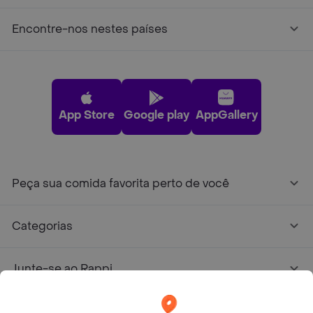
Encontre-nos nestes países
App Store
Google play
AppGallery
Peça sua comida favorita perto de você
Categorias
Junte-se ao Rappi
Sobre Rappi