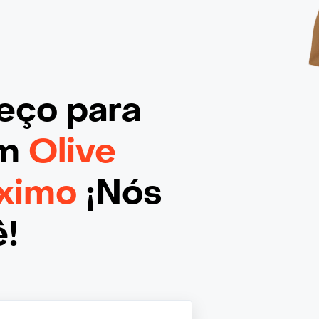
reço
para
em
Olive
óximo
¡Nós
ê!