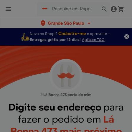
Grande São Paulo
Cadastre-me
Novo no Rappi?
e aproveite...
Entregas grátis por 15 dias!
Aplicam T&C
1 Lá Bonna 473 perto de mim
Digite seu endereço
para
fazer o pedido em
Lá
Bonna 473 mais próximo