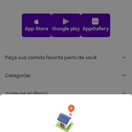
App Store
Google play
AppGallery
Peça sua comida favorita perto de você
Categorias
Junte-se ao Rappi
Sobre Rappi
Facebook
Twitter
Instagram