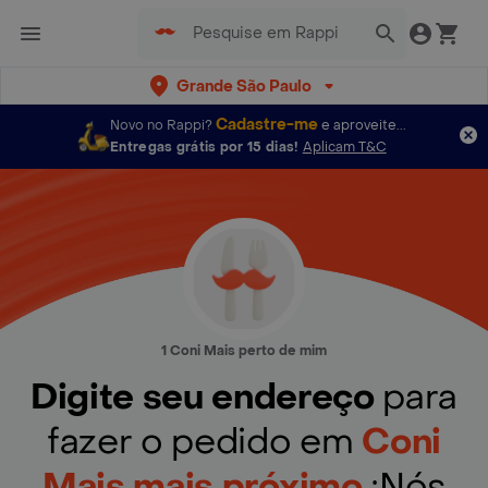
Grande São Paulo
Cadastre-me
Novo no Rappi?
e aproveite...
Entregas grátis por 15 dias!
Aplicam T&C
1 Coni Mais perto de mim
Digite seu endereço
para
fazer o pedido em
Coni
Mais mais próximo
¡Nós