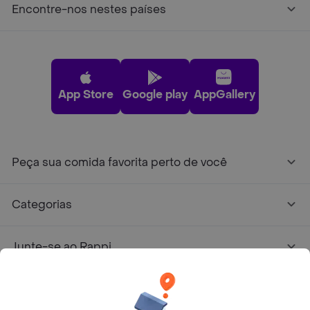
Encontre-nos nestes países
App Store
Google play
AppGallery
Peça sua comida favorita perto de você
Categorias
Junte-se ao Rappi
Sobre Rappi