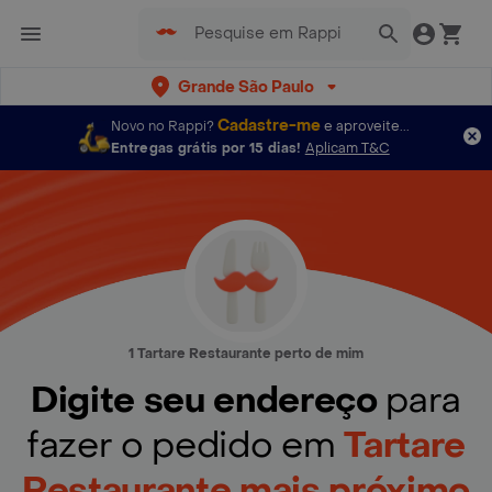
Grande São Paulo
Cadastre-me
Novo no Rappi?
e aproveite...
Entregas grátis por 15 dias!
Aplicam T&C
1 Tartare Restaurante perto de mim
Digite seu endereço
para
fazer o pedido em
Tartare
Restaurante mais próximo