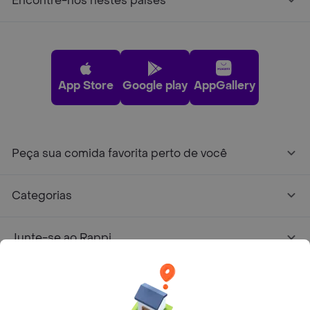
Encontre-nos nestes países
App Store
Google play
AppGallery
Peça sua comida favorita perto de você
Categorias
Junte-se ao Rappi
Sobre Rappi