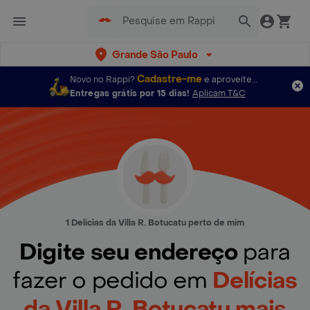
Grande São Paulo
Cadastre-me
Novo no Rappi?
e aproveite...
Entregas grátis por 15 dias!
Aplicam T&C
1 Delícias da Villa R. Botucatu perto de mim
Digite seu endereço
para
fazer o pedido em
Delícias
da Villa R. Botucatu mais