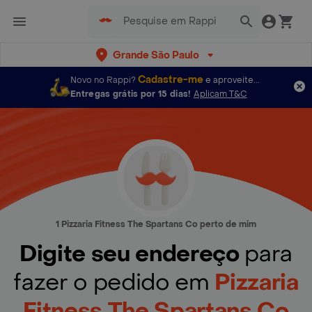
Grande São Paulo
Cadastre-me
Novo no Rappi?
e aproveite...
Entregas grátis por 15 dias!
Aplicam T&C
1 Pizzaria Fitness The Spartans Co perto de mim
Digite seu endereço
para
fazer o pedido em
Pizzaria
Fitness The Spartans Co