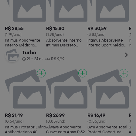
R$ 28,55
R$ 15,80
R$ 30,59
R$ 
(1.79/und)
(1.98/und)
(3.83/und)
(1.7
Intimus Absorvente
Absorvente Interno
Intimus Absorvente
Int
Interno Médio 16
Intimus Discreto
Interno Sport Médio
Int
Unidades
Super 8 Und
com Aplicador 8
uni
Turbo
Unidades
21 - 24 min
R$ 9,99
•
R$ 21,49
R$ 26,99
R$ 16,49
R$ 
(0.54/und)
(0.85/und)
(0.55/und)
(0.9
Intimus Protetor Diário
Always Absorvente
Sym Absorvente Total
Sem
Antibacteriano 40
Suave com Abas P 32
Protect Cobertura
Abs