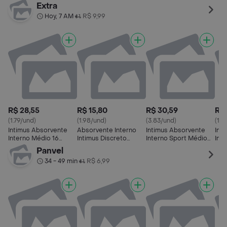
Unidades
Unidades
Seca com Abas
Sua
Extra
Pacote 30 Unidades
Uni
Hoy, 7 AM
R$ 9,99
•
R$ 28,55
R$ 15,80
R$ 30,59
R$ 
(1.79/und)
(1.98/und)
(3.83/und)
(1.7
Intimus Absorvente
Absorvente Interno
Intimus Absorvente
Int
Interno Médio 16
Intimus Discreto
Interno Sport Médio
Int
Unidades
Super 8 Und
com Aplicador 8
uni
Panvel
Unidades
34 - 49 min
R$ 6,99
•