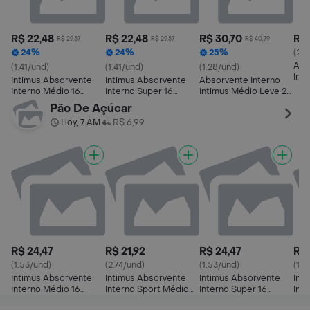
R$ 22,48
R$ 22,48
R$ 30,70
R$ 
R$ 29,57
R$ 29,57
R$ 40,79
24%
24%
25%
(2.
Abs
(1.41/und)
(1.41/und)
(1.28/und)
Int
Intimus Absorvente
Intimus Absorvente
Absorvente Interno
Sup
Interno Médio 16
Interno Super 16
Intimus Médio Leve 24
Unidades
unidades
Pague 22 - 24
Pão De Açúcar
unidades
Hoy, 7 AM
R$ 6,99
•
R$ 24,47
R$ 21,92
R$ 24,47
R$ 
(1.53/und)
(2.74/und)
(1.53/und)
(1.7
Intimus Absorvente
Intimus Absorvente
Intimus Absorvente
Int
Interno Médio 16
Interno Sport Médio
Interno Super 16
Int
Unidades
com Aplicador 8
unidades