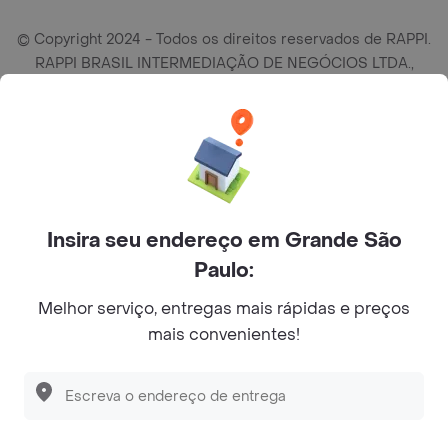
© Copyright 2024 - Todos os direitos reservados de RAPPI.
RAPPI BRASIL INTERMEDIAÇÃO DE NEGÓCIOS LTDA.,
empresa com sede social na R Haddock Lobo, 595, 9 andar,
conj. 91, Lado A, Cerqueira Cesar, São Paulo/SP CEP. 01414-
905, CNPJ/MF n° 26.900.161/0001-25.
Insira seu endereço em Grande São
Paulo:
Melhor serviço, entregas mais rápidas e preços
mais convenientes!