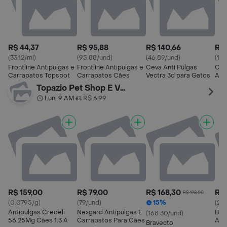
R$ 44,37
R$ 95,88
R$ 140,66
R$ 
(33.12/ml)
(95.88/und)
(46.89/und)
(157
Frontline Antipulgas e
Frontline Antipulgas e
Ceva Anti Pulgas
Cev
Carrapatos Topspot
Carrapatos Cães
Vectra 3d para Gatos
Ant
Topazio Pet Shop E Veterinaria
Lun, 9 AM
R$ 6,99
•
R$ 159,00
R$ 79,00
R$ 168,30
R$
R$ 198,00
(0.0795/g)
(79/und)
15%
(27
Antipulgas Credeli
Nexgard Antipulgas E
Bra
(168.30/und)
56.25Mg Cães 1.3 A
Carrapatos Para Cães
Ant
Bravecto