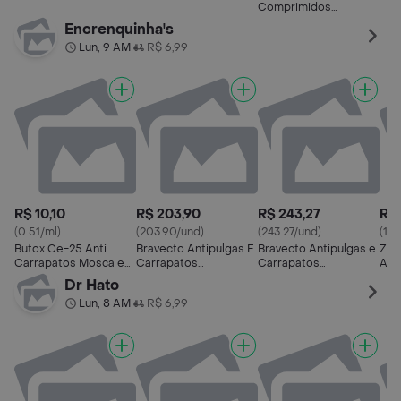
Car
Comprimidos
Antipulgas E
Encrenquinha's
Carrapatos Para Cães
Lun, 9 AM
R$ 6,99
•
R$ 10,10
R$ 203,90
R$ 243,27
R$ 
(0.51/ml)
(203.90/und)
(243.27/und)
(114
Butox Ce-25 Anti
Bravecto Antipulgas E
Bravecto Antipulgas e
Zoe
Carrapatos Mosca e
Carrapatos
Carrapatos
Ant
Sarnicida
Transdermal
Transdermal para
Car
Dr Hato
Cães
Lun, 8 AM
R$ 6,99
•