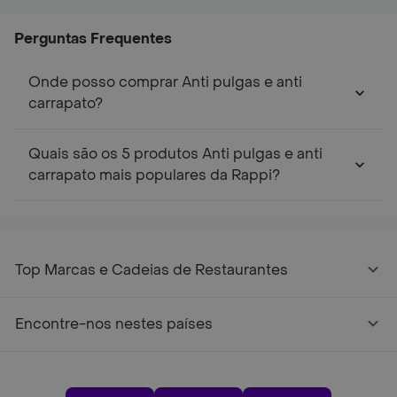
De 10,1 A 25kg 3
A 6,25kg 250 Mg
Msd
Tabletes
A 2
Perguntas Frequentes
Onde posso comprar Anti pulgas e anti
carrapato?
Quais são os 5 produtos Anti pulgas e anti
carrapato mais populares da Rappi?
Top Marcas e Cadeias de Restaurantes
Encontre-nos nestes países