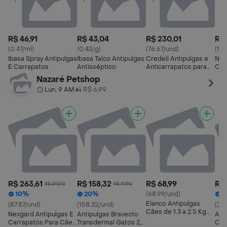
R$ 46,91
R$ 43,04
R$ 230,01
R$ 
(0.47/ml)
(0.43/g)
(76.67/und)
(10
Ibasa Spray Antipulgas
Ibasa Talco Antipulgas
Credeli Antipulgas e
Nex
E Carrapatos
Antisséptico
Anticarrapatos para
Car
Cães (112,5 mg)
Nazaré Petshop
Lun, 9 AM
R$ 6,99
•
R$ 263,61
R$ 158,32
R$ 68,99
R$ 
R$ 292,90
R$ 197,90
10%
20%
(68.99/und)
2
Elanco Antipulgas
(87.87/und)
(158.32/und)
(223
Cães de 1.3 a 2.5 Kg
Nexgard Antipulgas E
Antipulgas Bravecto
Ant
Credeli (56.25 mg)
Carrapatos Para Cães
Transdermal Gatos 2,8
Car