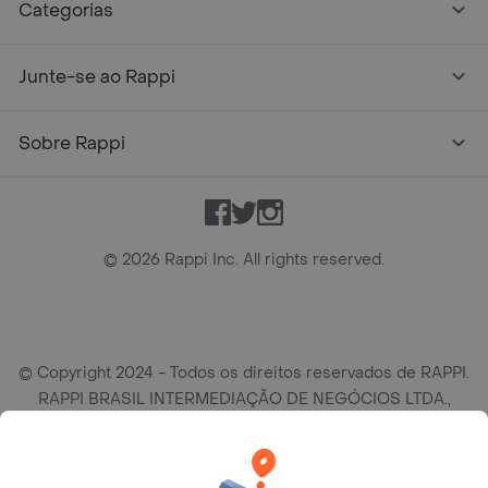
Categorias
Junte-se ao Rappi
Sobre Rappi
Facebook
Twitter
Instagram
©
2026
Rappi Inc. All rights reserved.
© Copyright 2024 - Todos os direitos reservados de RAPPI.
RAPPI BRASIL INTERMEDIAÇÃO DE NEGÓCIOS LTDA.,
empresa com sede social na R Haddock Lobo, 595, 9 andar,
conj. 91, Lado A, Cerqueira Cesar, São Paulo/SP CEP. 01414-
905, CNPJ/MF n° 26.900.161/0001-25.