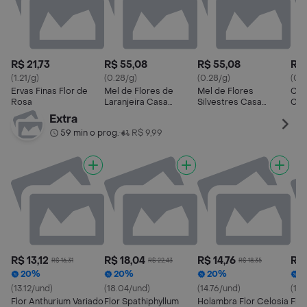
R$ 21,73
R$ 55,08
R$ 55,08
R$ 
(1.21/g)
(0.28/g)
(0.28/g)
(0.
Ervas Finas Flor de
Mel de Flores de
Mel de Flores
Cali
Rosa
Laranjeira Casa
Silvestres Casa
Cha
Madeira -
Madeira -
Pét
Extra
59 min o prog.
R$ 9,99
•
R$ 13,12
R$ 18,04
R$ 14,76
R$ 
R$ 16,31
R$ 22,43
R$ 18,35
20%
20%
20%
2
(13.12/und)
(18.04/und)
(14.76/und)
(10
Flor Anthurium Variado
Flor Spathiphyllum
Holambra Flor Celosia
Flor