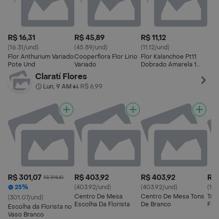
R$ 16,31
R$ 45,89
R$ 11,12
(16.31/und)
(45.89/und)
(11.12/und)
Flor Anthurium Variado
Cooperflora Flor Lirio
Flor Kalanchoe Pt11
Pote Und
Variado
Dobrado Amarela 1
Unidade
Claratí Flores
Lun, 9 AM
R$ 6,99
•
R$ 301,07
R$ 403,92
R$ 403,92
R$ 
R$ 398,82
25%
(403.92/und)
(403.92/und)
(192
Centro De Mesa
Centro De Mesa Tons
Tri
(301.07/und)
Escolha Da Florista
De Branco
Flo
Escolha da Florista no
Vaso Branco