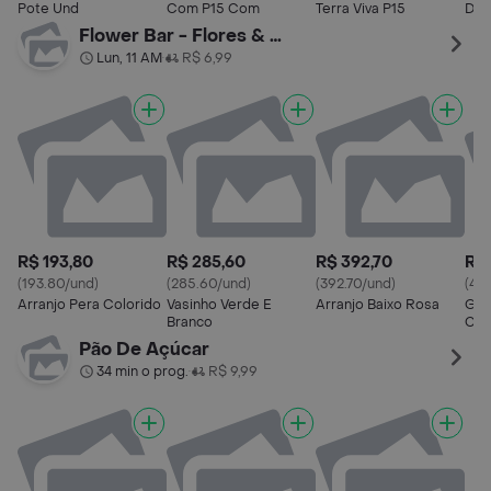
Pote Und
Com P15 Com
Terra Viva P15
Dob
Uni
Flower Bar - Flores & Arranjos
Lun, 11 AM
R$ 6,99
•
R$ 193,80
R$ 285,60
R$ 392,70
R$
(193.80/und)
(285.60/und)
(392.70/und)
(40
Arranjo Pera Colorido
Vasinho Verde E
Arranjo Baixo Rosa
Gar
Branco
Col
Pão De Açúcar
34 min o prog.
R$ 9,99
•