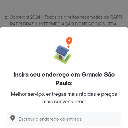
© Copyright 2024 - Todos os direitos reservados de RAPPI.
RAPPI BRASIL INTERMEDIAÇÃO DE NEGÓCIOS LTDA.,
empresa com sede social na R Haddock Lobo, 595, 9 andar,
conj. 91, Lado A, Cerqueira Cesar, São Paulo/SP CEP. 01414-
905, CNPJ/MF n° 26.900.161/0001-25.
Insira seu endereço em Grande São
Paulo:
Melhor serviço, entregas mais rápidas e preços
mais convenientes!