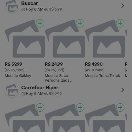
Buscar
Hoy, 8 AM
R$ 6,99
•
R$ 59,99
R$ 24,99
R$ 49,90
R$ 
(59.99/und)
(24.99/und)
(49.90/und)
(49
Mochila Oakley
Mochila Saco
Mochila Tema Tiktok
Moc
Personalizada
Lukscolor
Carrefour Hiper
Hoy, 8 AM
R$ 9,99
•