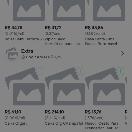
R$ 34,78
R$ 31,72
R$ 43,86
(0.0116/ml)
(2.27/und)
(43.86/und)
Bolsa Semi Termica 3 L
Ziploc Saco
Casa Santa Luzia
Hermético para Levar
Sacola Retornável
Pequeno
Extra
Hoy, 7 AM
R$ 9,99
•
R$ 61,10
R$ 214,10
R$ 13,76
R$ 
(0.0041/ml)
(214.10/und)
(13.76/und)
(20
Caixa Organ.
Caixa Org C/tampa16l
Plasútil Cesto Para
Var
Prendedor Tear B2