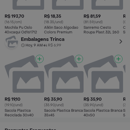
R$ 193,70
R$ 18,35
R$ 81,59
R$ 
(16.15/cm)
(18.35/und)
(81.59/und)
(0.1
Mochila Pu Oslo
Alklin Saco Algodao
Sanremo Cesto
Cai
40xcaqui Od161712
Colors Premium
Roupa Plast.32L 260
Sup
Embalagens Trinca
Hoy, 9 AM
R$ 6,99
•
R$ 19,10
R$ 35,90
R$ 35,90
R$ 
(19.10/und)
(35.90/und)
(35.90/und)
(35
Sacola Plastica
Sacola Plastica Branca
Sacola Plastica Branca
Sac
Reciclada 30x40
35x45
40x50
50x