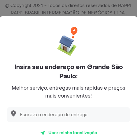
© Copyright 2024 - Todos os direitos reservados de RAPPI.
RAPPI BRASIL INTERMEDIAÇÃO DE NEGÓCIOS LTDA.,
empresa com sede social na R Haddock Lobo, 595, 9 andar,
conj. 91, Lado A, Cerqueira Cesar, São Paulo/SP CEP. 01414-
905, CNPJ/MF n° 26.900.161/0001-25.
Insira seu endereço em Grande São
Paulo:
Melhor serviço, entregas mais rápidas e preços
mais convenientes!
Usar minha localização