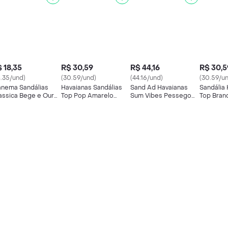
 18,35
R$ 30,59
R$ 44,16
R$ 30,5
8.35/und)
(30.59/und)
(44.16/und)
(30.59/u
anema Sandálias
Havaianas Sandálias
Sand Ad Havaianas
Sandália
assica Bege e Ouro
Top Pop Amarelo
Sum Vibes Pessego
Top Bran
manho 35/36
41/42
39/40