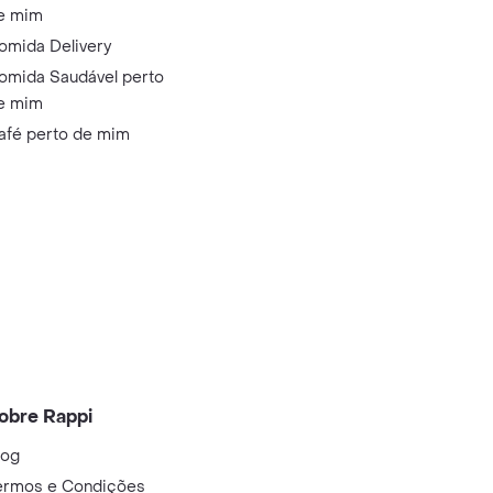
e mim
omida Delivery
omida Saudável perto
e mim
afé perto de mim
obre Rappi
log
ermos e Condições