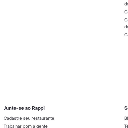
d
C
C
d
C
Junte-se ao Rappi
S
Cadastre seu restaurante
B
Trabalhar com a gente
T