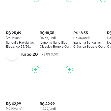
R$ 25,49
R$ 18,35
R$ 18,35
R$
(25.49/und)
(18.35/und)
(18.35/und)
(1
Sandalia Havaianas
Ipanema Sandálias
Ipanema Sandálias
Ip
Elegance 35/36
Classica Bege e Ouro
Clássica Bege e Ouro
Cl
Dourado
Tamanho 37/38
Tamanho 39/40
Ta
Turbo 20
R$ 0,00
R$ 42,99
R$ 42,99
(42.99/und)
(42.99/und)