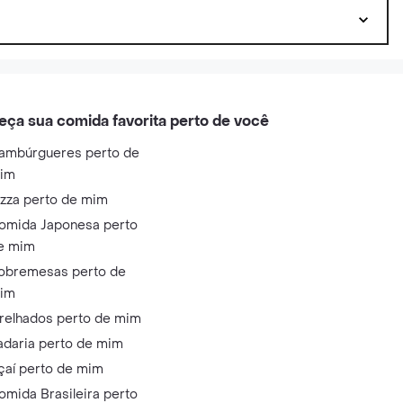
eça sua comida favorita perto de você
ambúrgueres perto de
im
izza perto de mim
omida Japonesa perto
e mim
obremesas perto de
im
relhados perto de mim
adaria perto de mim
çaí perto de mim
omida Brasileira perto