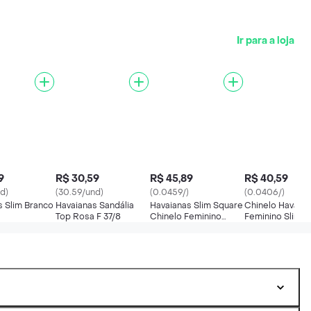
Ir para a loja
9
R$ 30,59
R$ 45,89
R$ 40,59
d)
(30.59/und)
(0.0459/)
(0.0406/)
s Slim Branco
Havaianas Sandália
Havaianas Slim Square
Chinelo Havaia
Top Rosa F 37/8
Chinelo Feminino
Feminino Slim S
Branco 37/38
35/6 Branco