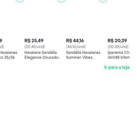
9
R$ 25,49
R$ 44,16
R$ 20,39
nd)
(25.49/und)
(44.16/und)
(20.39/und)
 Havaianas
Havaiana Sandália
Sandália Havaianas
Ipanema Chinel
co 35/36
Elegance Dourado
Summer Vibes
26048 Infantil P
Tamanho 39/40
Pêssego 37/38
27/28
Ir para a loja