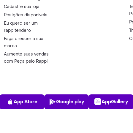
Cadastre sua loja
T
P
Posições disponíveis
P
Eu quero ser um
rappitendero
T
Faça crescer a sua
C
marca
Aumente suas vendas
com Peça pelo Rappi
App Store
Play Store
AppGalle
App Store
Google play
AppGallery