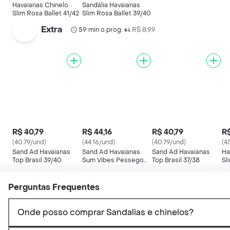
Havaianas Chinelo
Sandália Havaianas
Slim Rosa Ballet 41/42
Slim Rosa Ballet 39/40
Extra
59 min o prog.
R$ 8,99
•
R$ 40,79
R$ 44,16
R$ 40,79
R$
(40.79/und)
(44.16/und)
(40.79/und)
(4
Sand Ad Havaianas
Sand Ad Havaianas
Sand Ad Havaianas
Ha
Top Brasil 39/40
Sum Vibes Pessego
Top Brasil 37/38
Sl
39/40
39
Perguntas Frequentes
Onde posso comprar Sandalias e chinelos?