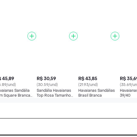
 45,89
R$ 30,59
R$ 43,85
R$ 35,6
5.89/und)
(30.59/und)
(21.93/und)
(35.69/un
vaianas Sandália
Sandália Havaianas
Havaianas Sandálias
Havaiana
im Square Branca
Top Rosa Tamanho
Brasil Branca
39/40
/40
35/36