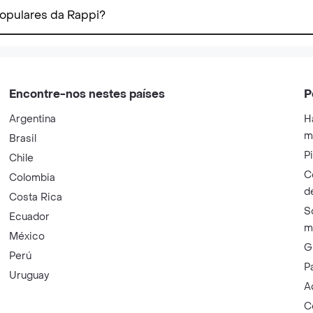
populares da Rappi?
Encontre-nos nestes países
P
Argentina
H
m
Brasil
P
Chile
C
Colombia
d
Costa Rica
S
Ecuador
m
México
G
Perú
P
Uruguay
A
C