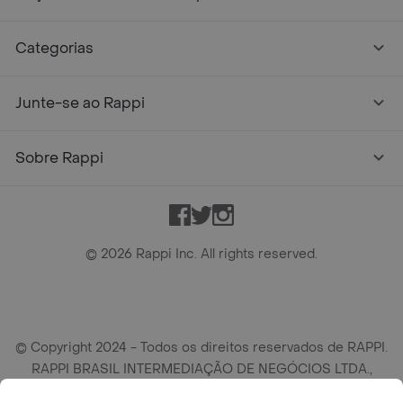
Categorias
Junte-se ao Rappi
Sobre Rappi
Facebook
Twitter
Instagram
©
2026
Rappi Inc. All rights reserved.
© Copyright 2024 - Todos os direitos reservados de RAPPI.
RAPPI BRASIL INTERMEDIAÇÃO DE NEGÓCIOS LTDA.,
empresa com sede social na R Haddock Lobo, 595, 9 andar,