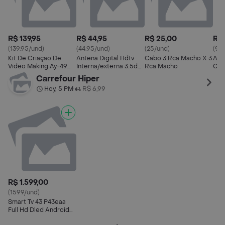
R$ 139,95
R$ 44,95
R$ 25,00
R$ 
(139.95/und)
(44.95/und)
(25/und)
(96
Kit De Criação De
Antena Digital Hdtv
Cabo 3 Rca Macho X 3
Ada
Video Making Ay-49
Interna/externa 3.5dbi,
Rca Macho
Cap
C/tripé Controle
5metro
Hdm
Carrefour Hiper
Remoto
Hoy, 5 PM
R$ 6,99
•
R$ 1.599,00
(1599/und)
Smart Tv 43 P43eaa
Full Hd Dled Android
Infinite Edge Dolby