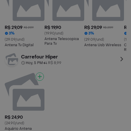
R$ 29,09
R$ 19,90
R$ 29,09
R$ 
R$ 29,99
R$ 29,99
3%
(19.90/und)
3%
3
Antena Telescopica
(29.09/und)
(29.09/und)
(19.
Para Tv
Antena Tv Digital
Antena Usb Wireless
Cab
Rca
Carrefour Hiper
Hoy, 5 PM
R$ 8,99
•
R$ 24,90
(24.90/und)
Aquário Antena