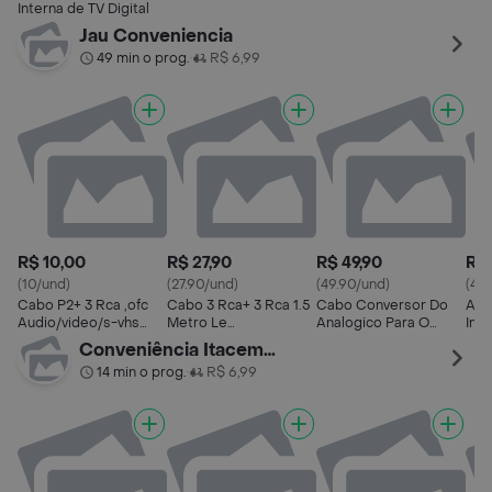
Interna de TV Digital
Jau Conveniencia
49 min o prog.
R$ 6,99
•
R$ 10,00
R$ 27,90
R$ 49,90
R$ 
(10/und)
(27.90/und)
(49.90/und)
(45
Cabo P2+ 3 Rca ,ofc
Cabo 3 Rca+ 3 Rca 1.5
Cabo Conversor Do
Ant
Audio/video/s-vhs
Metro Le
Analogico Para O
Int
High Grade P/dvd/cd
1013/dvd/receptor/cd
Digital Hmaston,
Cab
Conveniência Itacema II
Etc.
Hdtv/vga+audio
14 min o prog.
R$ 6,99
•