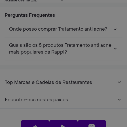
Acnase Creme 25g
20g
Antiacne 5% 15g
Sec
Perguntas Frequentes
Onde posso comprar Tratamento anti acne?
Quais são os 5 produtos Tratamento anti acne
mais populares da Rappi?
Top Marcas e Cadeias de Restaurantes
Encontre-nos nestes países