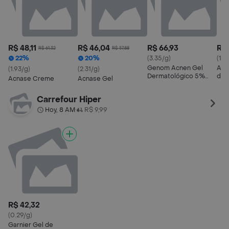
R$ 48,11
R$ 46,04
R$ 66,93
R$ 
R$ 61,32
R$ 57,88
22%
20%
(3.35/g)
(1.0
Genom Acnen Gel
Acn
(1.93/g)
(2.31/g)
Dermatológico 5%
de 
Acnase Creme
Acnase Gel
20g
Carrefour Hiper
Hoy, 8 AM
R$ 9,99
•
R$ 42,32
(0.29/g)
Garnier Gel de