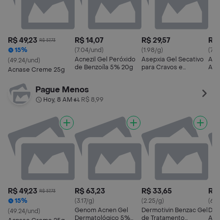
R$ 49,23
R$ 14,07
R$ 29,57
R$ 
R$ 57,73
15%
(7.04/und)
(1.98/g)
(7.4
Acnezil Gel Peróxido
Asepxia Gel Secativo
Acn
(49.24/und)
de Benzoíla 5% 20g
para Cravos e
Ant
Acnase Creme 25g
Espinhas 15g
Pague Menos
Hoy, 8 AM
R$ 8,99
•
R$ 49,23
R$ 63,23
R$ 33,65
R$ 
R$ 57,73
15%
(3.17/g)
(2.25/g)
(6.6
Genom Acnen Gel
Dermotivin Benzac Gel
Der
(49.24/und)
Dermatológico 5%
de Tratamento
Acn