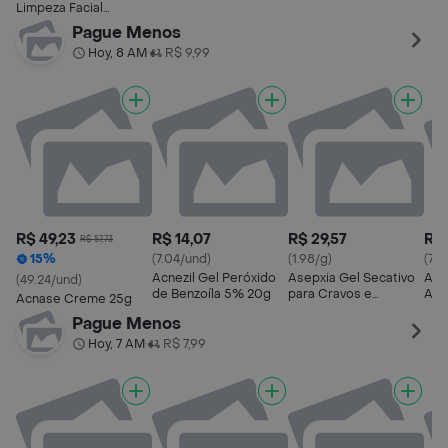
Limpeza Facial
SkinActive Uniform &
Pague Menos
Matte Antiacne 150g
Hoy, 8 AM
R$ 9,99
•
R$ 49,23
R$ 14,07
R$ 29,57
R$ 
R$ 57,73
15%
(7.04/und)
(1.98/g)
(7.4
Acnezil Gel Peróxido
Asepxia Gel Secativo
Acn
(49.24/und)
de Benzoíla 5% 20g
para Cravos e
Ant
Acnase Creme 25g
Espinhas 15g
Pague Menos
Hoy, 7 AM
R$ 7,99
•