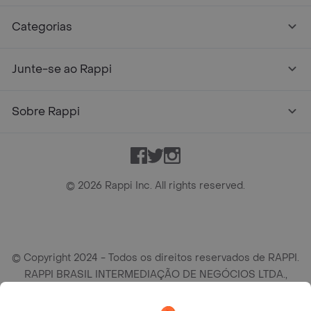
Categorias
Junte-se ao Rappi
Sobre Rappi
Facebook
Twitter
Instagram
©
2026
Rappi Inc. All rights reserved.
© Copyright 2024 - Todos os direitos reservados de RAPPI.
RAPPI BRASIL INTERMEDIAÇÃO DE NEGÓCIOS LTDA.,
empresa com sede social na R Haddock Lobo, 595, 9 andar,
conj. 91, Lado A, Cerqueira Cesar, São Paulo/SP CEP. 01414-