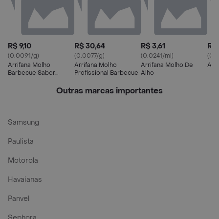
R$ 9,10
R$ 30,64
R$ 3,61
R$ 
(0.0091/g)
(0.0077/g)
(0.0241/ml)
(0.
Arrifana Molho
Arrifana Molho
Arrifana Molho De
Arri
Barbecue Sabor
Profissional Barbecue
Alho
Churrasco
Outras marcas importantes
Samsung
Paulista
Motorola
Havaianas
Panvel
Sephora