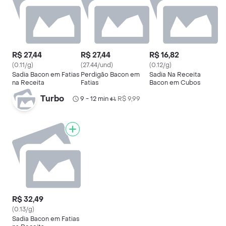
R$ 27,44
R$ 27,44
R$ 16,82
(0.11/g)
(27.44/und)
(0.12/g)
Sadia Bacon em Fatias
Perdigão Bacon em
Sadia Na Receita
na Receita
Fatias
Bacon em Cubos
Turbo
9 - 12 min
R$ 9,99
•
R$ 32,49
(0.13/g)
Sadia Bacon em Fatias