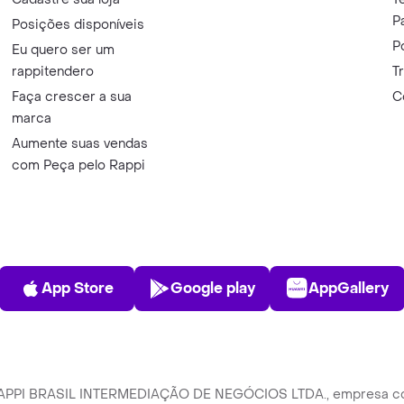
P
Posições disponíveis
P
Eu quero ser um
rappitendero
T
Faça crescer a sua
C
marca
Aumente suas vendas
com Peça pelo Rappi
App Store
Play Store
AppGalle
App Store
Google play
AppGallery
 RAPPI BRASIL INTERMEDIAÇÃO DE NEGÓCIOS LTDA., empresa com s