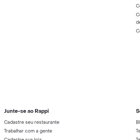
C
C
d
C
Junte-se ao Rappi
S
Cadastre seu restaurante
B
Trabalhar com a gente
T
Cadastre sua loja
T