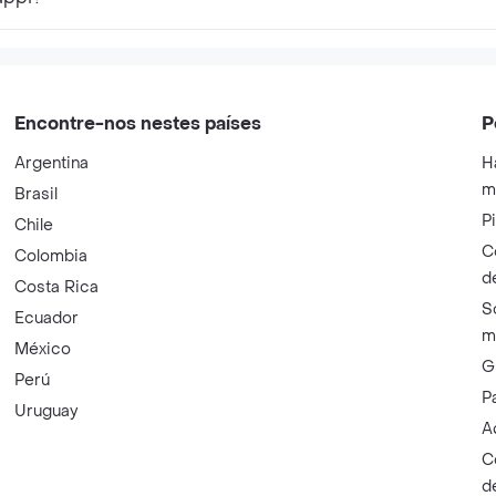
Encontre-nos nestes países
P
Argentina
H
m
Brasil
P
Chile
C
Colombia
d
Costa Rica
S
Ecuador
m
México
G
Perú
P
Uruguay
A
C
d