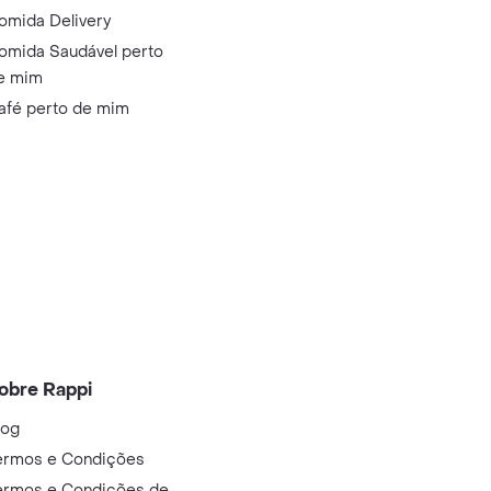
omida Delivery
omida Saudável perto
e mim
afé perto de mim
obre Rappi
log
ermos e Condições
ermos e Condições de