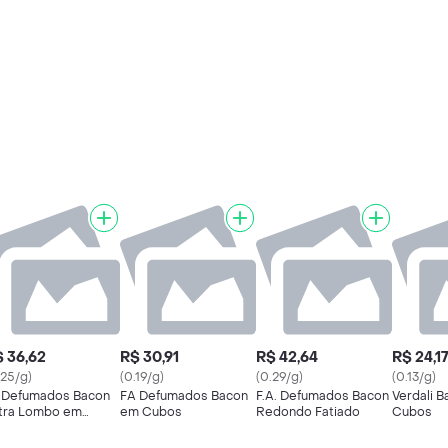
 36,62
R$ 30,91
R$ 42,64
R$ 24,1
.25/g)
(0.19/g)
(0.29/g)
(0.13/g)
 Defumados Bacon
FA Defumados Bacon
F.A. Defumados Bacon
Verdali 
tra Lombo em
em Cubos
Redondo Fatiado
Cubos
tias