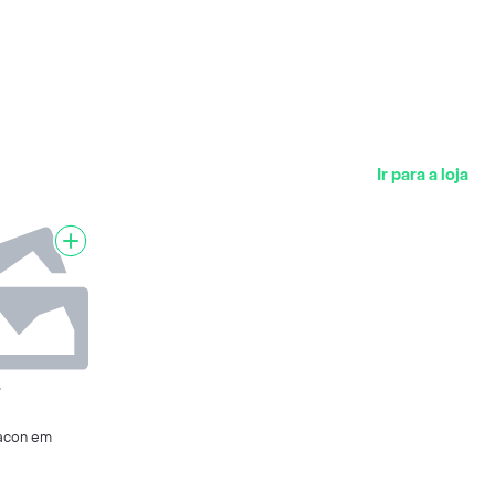
Ir para a loja
7
Bacon em