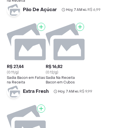
na Receita
Pão De Açúcar
Hoy, 7 AM
R$ 6,99
•
R$ 27,44
R$ 16,82
(0.11/g)
(0.12/g)
Sadia Bacon em Fatias
Sadia Na Receita
na Receita
Bacon em Cubos
Extra Fresh
Hoy, 7 AM
R$ 9,99
•