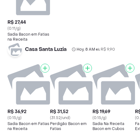
R$ 27,44
(0.11/g)
Sadia Bacon em Fatias
na Receita
Casa Santa Luzia
Hoy, 8 AM
R$ 9,90
•
R$ 36,92
R$ 31,52
R$ 19,69
R$
(0.15/g)
(31.52/und)
(0.15/g)
(0
Sadia Bacon em Fatias
Perdigão Bacon em
Sadia Na Receita
Fa
na Receita
Fatias
Bacon em Cubos
Ex
Fa