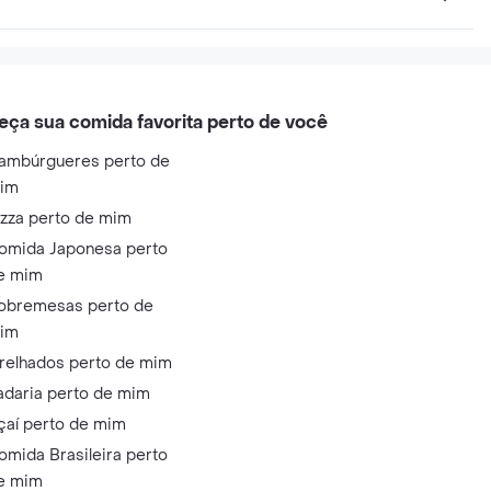
eça sua comida favorita perto de você
ambúrgueres perto de
im
izza perto de mim
omida Japonesa perto
e mim
obremesas perto de
im
relhados perto de mim
adaria perto de mim
çaí perto de mim
omida Brasileira perto
e mim