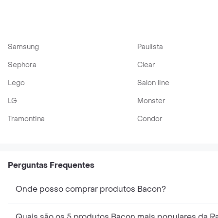
Samsung
Paulista
Sephora
Clear
Lego
Salon line
LG
Monster
Tramontina
Condor
Perguntas Frequentes
Onde posso comprar produtos Bacon?
Quais são os 5 produtos Bacon mais populares da R