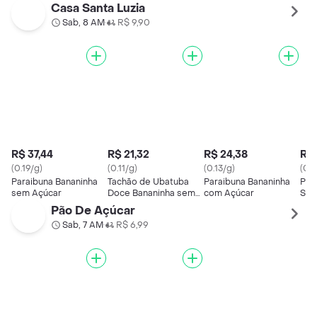
Tradicional
Casa Santa Luzia
Sab, 8 AM
R$ 9,90
•
R$ 37,44
R$ 21,32
R$ 24,38
R$ 
(0.19/g)
(0.11/g)
(0.13/g)
(0.2
Paraibuna Bananinha
Tachão de Ubatuba
Paraibuna Bananinha
Par
sem Açúcar
Doce Bananinha sem
com Açúcar
Sem
Adição de Açúcar
Trad
Pão De Açúcar
Sab, 7 AM
R$ 6,99
•