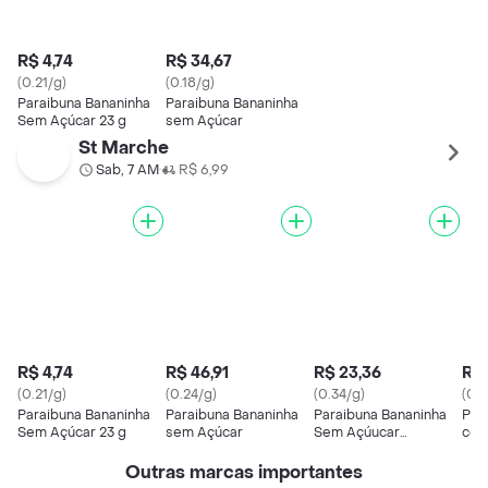
R$ 4,74
R$ 34,67
(0.21/g)
(0.18/g)
Paraibuna Bananinha
Paraibuna Bananinha
Sem Açúcar 23 g
sem Açúcar
St Marche
Sab, 7 AM
R$ 6,99
•
R$ 4,74
R$ 46,91
R$ 23,36
R$ 
(0.21/g)
(0.24/g)
(0.34/g)
(0.1
Paraibuna Bananinha
Paraibuna Bananinha
Paraibuna Bananinha
Par
Sem Açúcar 23 g
sem Açúcar
Sem Açúucar
com
Tradicional
Outras marcas importantes