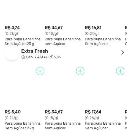
R$ 4,74
R$ 34,67
R$ 16,81
R$ 
(0.21/g)
(0.18/g)
(0.24/g)
(0.1
Paraibuna Bananinha
Paraibuna Bananinha
Paraibuna Bananinha
Par
Sem Açúcar 23 g
sem Açúcar
Sem Açúucar
Cre
Tradicional
Extra Fresh
Sab, 7 AM
R$ 9,99
•
R$ 5,40
R$ 34,67
R$ 17,64
R$ 
(0.24/g)
(0.18/g)
(0.26/g)
(0.1
Paraibuna Bananinha
Paraibuna Bananinha
Paraibuna Bananinha
Par
Sem Açúcar 23 g
sem Açúcar
Sem Açúucar
com